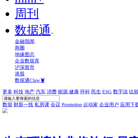
周刊
数据通
金融我闻
商圈
地缘图志
企业数据库
沪深股市
港股
数据通Claw🦞
更多
科技
地产
汽车
消费
能源
健康
环科
民生
ESG
数字说
比
数据
财新一线
私房课
会议
Promotion
运动家
企业用户
应用下