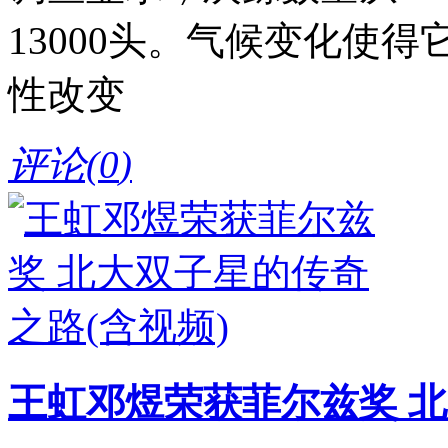
13000头。气候变化使
性改变
评论(
0
)
王虹邓煜荣获菲尔兹奖 北