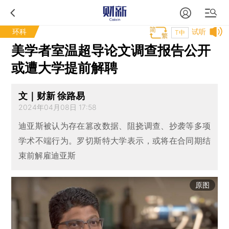
环科
试听
T中
美学者室温超导论文调查报告公开
或遭大学提前解聘
文｜财新 徐路易
2024年04月08日 17:58
迪亚斯被认为存在篡改数据、阻挠调查、抄袭等多项
学术不端行为。罗切斯特大学表示，或将在合同期结
束前解雇迪亚斯
原图