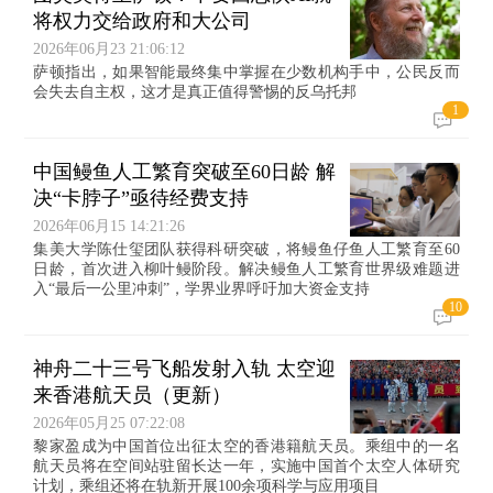
将权力交给政府和大公司
2026年06月23 21:06:12
萨顿指出，如果智能最终集中掌握在少数机构手中，公民反而
会失去自主权，这才是真正值得警惕的反乌托邦
1
中国鳗鱼人工繁育突破至60日龄 解
决“卡脖子”亟待经费支持
2026年06月15 14:21:26
集美大学陈仕玺团队获得科研突破，将鳗鱼仔鱼人工繁育至60
日龄，首次进入柳叶鳗阶段。解决鳗鱼人工繁育世界级难题进
入“最后一公里冲刺”，学界业界呼吁加大资金支持
10
神舟二十三号飞船发射入轨 太空迎
来香港航天员（更新）
2026年05月25 07:22:08
黎家盈成为中国首位出征太空的香港籍航天员。乘组中的一名
航天员将在空间站驻留长达一年，实施中国首个太空人体研究
计划，乘组还将在轨新开展100余项科学与应用项目