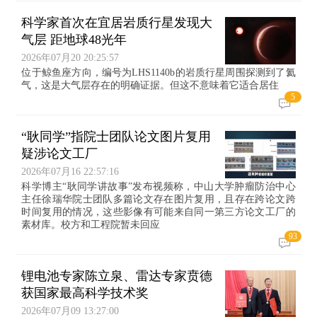
科学家首次在宜居岩质行星发现大
气层 距地球48光年
2026年07月20 20:25:57
位于鲸鱼座方向，编号为LHS1140b的岩质行星周围探测到了氦
气，这是大气层存在的明确证据。但这不意味着它适合居住
5
“耿同学”指院士团队论文图片复用
疑涉论文工厂
2026年07月16 22:57:16
科学博主“耿同学讲故事”发布视频称，中山大学肿瘤防治中心
主任徐瑞华院士团队多篇论文存在图片复用，且存在跨论文跨
时间复用的情况，这些影像有可能来自同一第三方论文工厂的
素材库。校方和工程院暂未回应
93
锂电池专家陈立泉、雷达专家贲德
获国家最高科学技术奖
2026年07月09 13:27:00