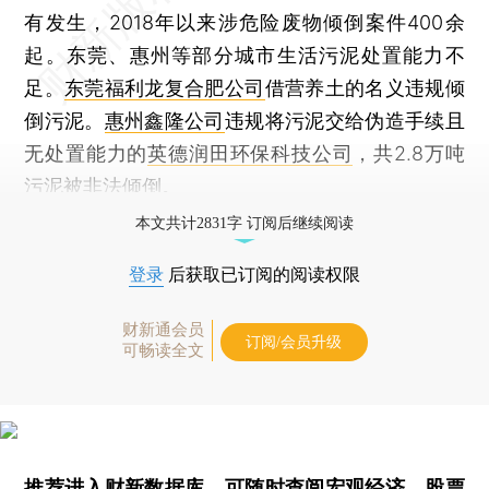
有发生，2018年以来涉危险废物倾倒案件400余
起。东莞、惠州等部分城市生活污泥处置能力不
足。
东莞福利龙复合肥公司
借营养土的名义违规倾
倒污泥。
惠州鑫隆公司
违规将污泥交给伪造手续且
无处置能力的
英德润田环保科技公司
，共2.8万吨
污泥被非法倾倒。
本文共计2831字 订阅后继续阅读
登录
后获取已订阅的阅读权限
财新通会员
订阅/会员升级
可畅读全文
推荐进入
财新数据库
，可随时查阅宏观经济、股票