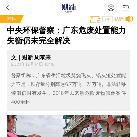
环科
试听
T中
中央环保督察：广东危废处置能力
失衡仍未完全解决
文｜财新 周泰来
2021年12月14日 18:18
督察组称，广东省生活垃圾焚烧飞灰、铝灰渣处置能
力不足，贮存量分别高达6.7万吨、7.1万吨。非法转移
倾倒仍时有发生，2018年以来涉危险废物倾倒案件
400余起
原图