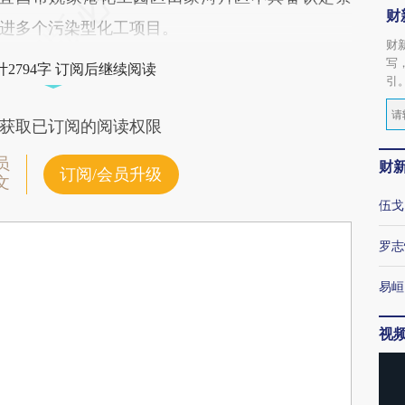
财
进多个污染型化工项目。
财
写
2794字 订阅后继续阅读
引
获取已订阅的阅读权限
员
财
订阅/会员升级
文
伍戈
罗志
易峘
视