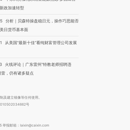
技“链”接产
【特别呈现】寻找100种
CFO：不靠规模取胜，华
【特别呈
有意思的生活方式·第三对
住三大增长引擎是什么？
有意思的
新政加速转型
05
分析｜贝森特操盘稳日元，操作巧思能否
美日货币基本面
1
从美国“最新十佳”看纯财富管理公司发展
3
火线评论｜广东雷州“特教老师招聘违
很雷，仍有诸多疑点
复制及建立镜像等任何使用。
010502034662号
箱：laixin@caixin.com