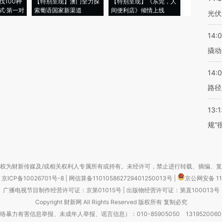
找100种
【特别呈现】澳门全力探
【特别呈现】《东莞，人
会，让数智科
式·第一对
索葡语国家新渠道
间便利店》倾情上线
业
光伏
14:
撬动
14:0
路径
13:1
规”
权为财新传媒及/或相关权利人专属所有或持有。未经许可，禁止进行转载、摘编、
京ICP备10026701号-8
|
网信算备110105862729401250013号
|
京公网安备 11
广播电视节目制作经营许可证：京第01015号
|
出版物经营许可证：第直100013号
Copyright 财新网 All Rights Reserved 版权所有 复制必究
害信息举报、未成年人举报、谣言信息）：010-85905050 13195200605 举报邮