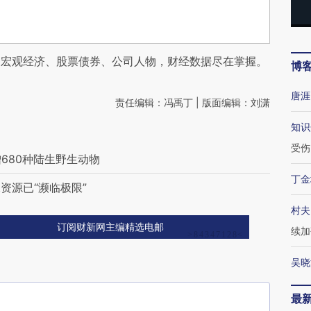
阅宏观经济、股票债券、公司人物，财经数据尽在掌握。
博
唐涯
责任编辑：冯禹丁 | 版面编辑：刘潇
知识
受伤
增680种陆生野生动物
丁金
资源已“濒临极限”
村夫
订阅财新网主编精选电邮
续加
吴晓
最