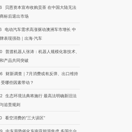
6
贝恩资本宣布收购贡茶 在中国大陆无法
商标后退出市场
6
电动汽车需求高涨驱动澳洲车市增长 中
牌表现强劲｜出海·汽车
00
普渡机器人张涛：机器人规模化靠技术、
和产品共同突破
56
财新调查｜7月消费或有反弹、出口维持
 受哪些因素带动？
OX的吸金
马航飞行员跨国走私7万
视线｜被称为“蟑螂”的印
让中产们甘
粒摇头丸 尿检体内含3种
度Z世代 用街头抗争将教
秘鲁纳斯
”？
毒品
育部长拱下台
13人遇难
42
生态环境法典将施行 最高法明确新旧法
与追责规则
0
看空消费的“三大误区”
进第四届链博
【商旅对话】华住集团
59
中东局势催化东南亚能源焦虑 多国出台