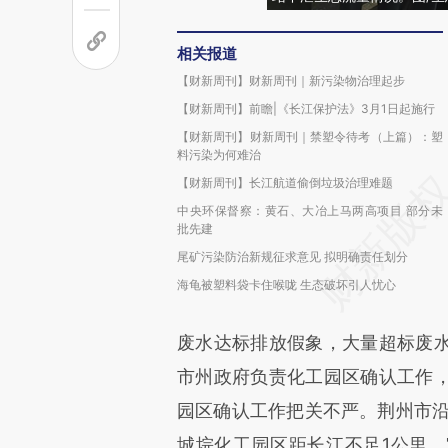
相关报道
【财新周刊】财新周刊｜新污染物治理起步
【财新周刊】前瞻|《长江保护法》3月1日起施行
【财新周刊】财新周刊｜禁塑令待考（上篇）：塑
料污染为何难治
【财新周刊】长江航道偷倒垃圾治理难题
中央环保督察：黄石、大冶上马两高项目 部分未
批先建
尾矿污染防治新规征求意见 拟明确责任划分
海龟被塑料袋卡住喉咙 生态破坏引人忧心
废水达标排放假象，大量超标废
市州政府负责化工园区确认工作
园区确认工作把关不严。荆州市沿
城垸化工园区距长江不足1公里