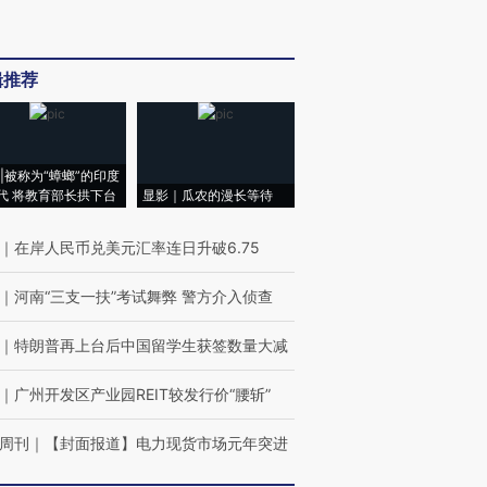
辑推荐
|被称为“蟑螂”的印度
代 将教育部长拱下台
显影｜瓜农的漫长等待
｜
在岸人民币兑美元汇率连日升破6.75
｜
河南“三支一扶”考试舞弊 警方介入侦查
｜
特朗普再上台后中国留学生获签数量大减
｜
广州开发区产业园REIT较发行价“腰斩”
周刊
｜
【封面报道】电力现货市场元年突进