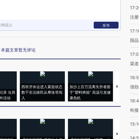
17:2
注册
新网观点
发布
17:1
国品
本篇文章暂无评论
17:
渠道
16:
强劲
西班牙休达进入紧急状态
加沙上百万流离失所者困
视线｜HYR
纪录 当局
数千非法移民从摩洛哥闯
于“塑料烤箱” 高温引发健
术：是什么
外活动
入
康危机
心“花钱找虐
16:
衔接
15:1
【推广】走
14: