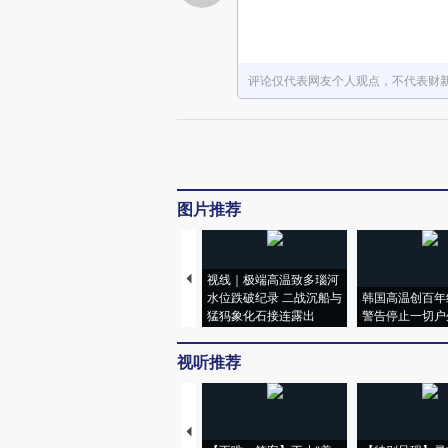
评论仅代表网友个人观点，不代表财
图片推荐
视线｜极端高温致多瑙河
水位跌破纪录 二战沉船与
韩国高温创百年
猛犸象化石接连露出
警告停止一切户
视听推荐