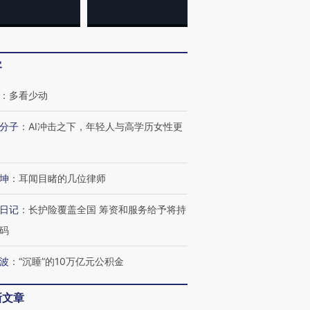
客
：
多看少动
分子
：
AI冲击之下，年轻人与高学历女性更
坤
：
耳闻目睹的几位律师
日记
：
长护险覆盖全国 筹资和服务给予将持
码
波
：
“沉睡”的10万亿元公积金
新文章