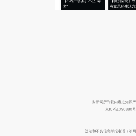
【不唯一答案】不止“养
【特别呈现】寻
老”
有意思的生活方
财新网所刊载内容之知识产
京ICP证090880号
违法和不良信息举报电话（涉网络暴力有