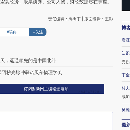
阅宏观经济、股票债券、公司人物，财经数据尽在掌握。
责任编辑：冯禹丁 | 版面编辑：王影
博
#瑞典
+关注
唐涯
知识
破天，遥遥领先的是中国北斗
受伤
因阿秒光脉冲获诺贝尔物理学奖
丁金
村夫
订阅财新网主编精选电邮
续加
吴晓
最