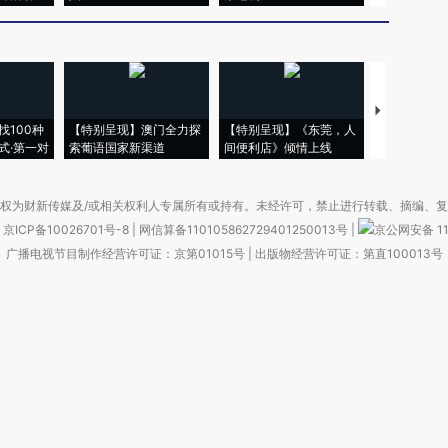
【推广】走
找100种
【特别呈现】澳门全力探
【特别呈现】《东莞，人
会，让数智科
式·第一对
索葡语国家新渠道
间便利店》倾情上线
业
权为财新传媒及/或相关权利人专属所有或持有。未经许可，禁止进行转载、摘编、
京ICP备10026701号-8
|
网信算备110105862729401250013号
|
京公网安备 11
广播电视节目制作经营许可证：京第01015号
|
出版物经营许可证：第直100013号
Copyright 财新网 All Rights Reserved 版权所有 复制必究
害信息举报、未成年人举报、谣言信息）：010-85905050 13195200605 举报邮
于我们
|
加入我们
|
啄木鸟公益基金会
|
意见与反馈
|
提供新闻线索
|
联系我们
|
友情