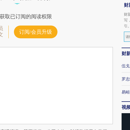
财
财
获取已订阅的阅读权限
写
引
员
订阅/会员升级
文
财
伍戈
罗志
易峘
视