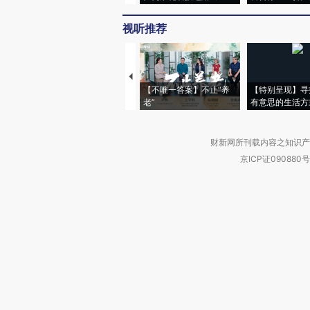
视听推荐
【不唯一答案】不止“养
【特别呈现】寻
老”
有意思的生活方
财新网所刊载内容之知识产
京ICP证090880号
违法和不良信息举报电话（涉网络暴力有
关