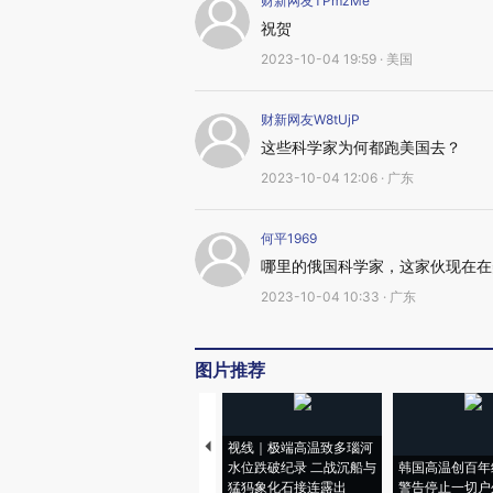
财新网友TPmzMe
祝贺
2023-10-04 19:59 · 美国
财新网友W8tUjP
这些科学家为何都跑美国去？
2023-10-04 12:06 · 广东
何平1969
哪里的俄国科学家，这家伙现在在
2023-10-04 10:33 · 广东
图片推荐
视线｜极端高温致多瑙河
水位跌破纪录 二战沉船与
韩国高温创百年
猛犸象化石接连露出
警告停止一切户