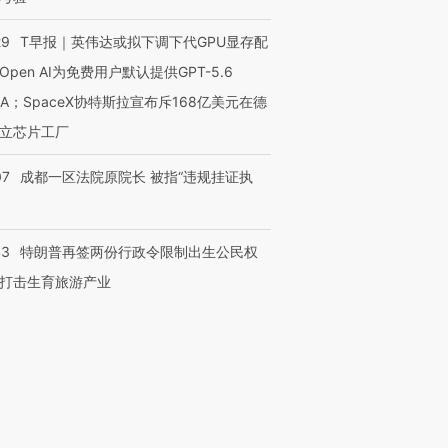
29
T早报｜英伟达或拟下调下代GPU显存配
Open AI为免费用户默认提供GPT-5.6
NA；SpaceX协特斯拉宣布斥168亿美元在德
立芯片工厂
07
成都一区法院原院长 被指“违规挂证执
43
特朗普再签两份行政令限制出生公民权
打击生育旅游产业
OX的吸金
马航飞行员跨国走私7万
视线｜被称为“蟑螂”的印
让中产们甘
粒摇头丸 尿检体内含3种
度Z世代 用街头抗争将教
秘鲁纳斯
”？
毒品
育部长拱下台
13人遇难