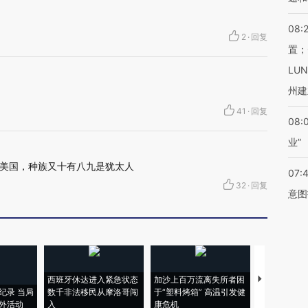
08:
2
·
回复
置；
LU
州建
41
·
回复
08:
业”
美国，种族又十有八九是犹太人
07:
32
·
回复
意图
西班牙休达进入紧急状态
加沙上百万流离失所者困
视线｜HYR
纪录 当局
数千非法移民从摩洛哥闯
于“塑料烤箱” 高温引发健
术：是什么
外活动
入
康危机
心“花钱找虐