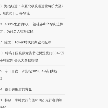
8
海杰航运：今夏北极航道运营将扩大至7
、8航次｜出海·物流
53
439%之后的6天：被硅谷和华尔街追捧
才，为何走入杠杆误区
07
陈龙：Token时代的商业与组织
50
特稿｜国航原党委书记樊澄受贿3847万
审待宣判 否认大多数指控
29
今日开盘：沪指报3896.49点 跌幅
0%
24
蓄势突破后的黄金
51
特稿｜宇树发行市值610亿 先行者的加
考验