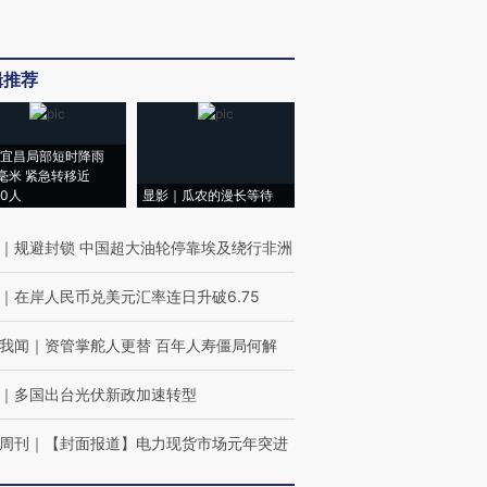
辑推荐
宜昌局部短时降雨
8毫米 紧急转移近
00人
显影｜瓜农的漫长等待
｜
规避封锁 中国超大油轮停靠埃及绕行非洲
｜
在岸人民币兑美元汇率连日升破6.75
我闻
｜
资管掌舵人更替 百年人寿僵局何解
｜
多国出台光伏新政加速转型
周刊
｜
【封面报道】电力现货市场元年突进