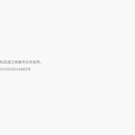
进第四届链博
【商旅对话】华住集团
技“链”接产
【特别呈现】寻找100种
CFO：不靠规模取胜，华
【特别呈
有意思的生活方式·第三对
住三大增长引擎是什么？
有意思的
复制及建立镜像等任何使用。
010502034662号
箱：laixin@caixin.com
链接