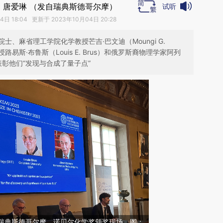
柔 唐爱琳 （发自瑞典斯德哥尔摩）
试听
日 18:04 更新于 2023年10月04日 20:28
、麻省理工学院化学教授芒吉·巴文迪（Moungi G.
路易斯·布鲁斯（Louis E. Brus）和俄罗斯裔物理学家阿列
），以表彰他们“发现与合成了量子点”
日，瑞典斯德哥尔摩，诺贝尔化学奖颁奖现场。图：