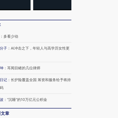
客
：
多看少动
分子
：
AI冲击之下，年轻人与高学历女性更
坤
：
耳闻目睹的几位律师
日记
：
长护险覆盖全国 筹资和服务给予将持
码
波
：
“沉睡”的10万亿元公积金
新文章