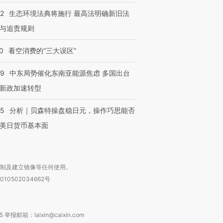
42
生态环境法典将施行 最高法明确新旧法
与追责规则
0
看空消费的“三大误区”
59
中东局势催化东南亚能源焦虑 多国出台
新政加速转型
05
分析｜贝森特操盘稳日元，操作巧思能否
美日货币基本面
复制及建立镜像等任何使用。
010502034662号
箱：laixin@caixin.com