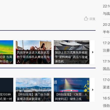
22:1
与战
·
回复
20:
半年
17:2
注册
西班牙休达进入紧急状态
加沙上百万流离失所者困
视线｜HYR
纪录 当局
数千非法移民从摩洛哥闯
于“塑料烤箱” 高温引发健
术：是什么
17:1
外活动
入
康危机
心“花钱找虐
国品
17:
渠道
【推广】走
找100种
【特别呈现】澳门全力探
【特别呈现】《东莞，人
会，让数智科
16:
式·第一对
索葡语国家新渠道
间便利店》倾情上线
业
强劲