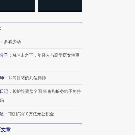
客
：
多看少动
分子
：
AI冲击之下，年轻人与高学历女性更
坤
：
耳闻目睹的几位律师
日记
：
长护险覆盖全国 筹资和服务给予将持
码
波
：
“沉睡”的10万亿元公积金
新文章