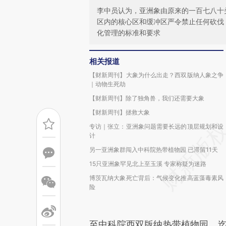
李中员认为，亚洲象由原来的一百七八十
区内的核心区和缓冲区严令禁止任何砍伐
化管理的标准和要求
相关报道
【财新周刊】大象为什么出走？西双版纳人象之争
｜动物生死劫
【财新周刊】除了独角兽，我们还需要大象
【财新周刊】拯救大象
专访｜张立：亚洲象问题需要长远的顶层规划和设
计
另一亚洲象群闯入中科院热带植物园 已滞留11天
15只亚洲象罕见北上至玉溪 专家称疑为迷路
博茨瓦纳大象死亡背后：气候变化推高蓝藻毒素风
险
至中科院西双版纳热带植物园，迄