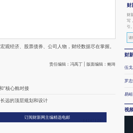
财
财
写
引
阅宏观经济、股票债券、公司人物，财经数据尽在掌握。
财
责任编辑：冯禹丁 | 版面编辑：鲍琦
伍戈
罗志
和”核心舱对接
易峘
要长远的顶层规划和设计
视
订阅财新网主编精选电邮