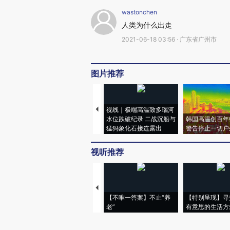
wastonchen
人类为什么出走
2021-06-18 03:56 · 广东省广州市
图片推荐
视线｜极端高温致多瑙河
水位跌破纪录 二战沉船与
韩国高温创百年
猛犸象化石接连露出
警告停止一切户
视听推荐
【不唯一答案】不止“养
【特别呈现】寻
老”
有意思的生活方