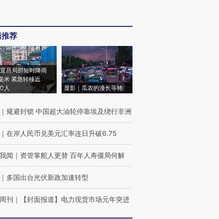
辑推荐
宜昌局部短时降雨
8毫米 紧急转移近
00人
显影｜瓜农的漫长等待
｜
规避封锁 中国超大油轮停靠埃及绕行非洲
｜
在岸人民币兑美元汇率连日升破6.75
我闻
｜
资管掌舵人更替 百年人寿僵局何解
｜
多国出台光伏新政加速转型
周刊
｜
【封面报道】电力现货市场元年突进