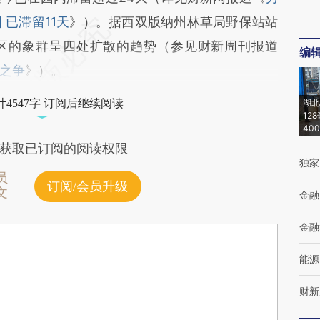
已滞留11天
》）。据西双版纳州林草局野保站站
区的象群呈四处扩散的趋势（参见财新周刊报道
编
之争
》）。
4547字 订阅后继续阅读
湖北
12
40
获取已订阅的阅读权限
独家
员
订阅/会员升级
文
金融
金融
能源
财新