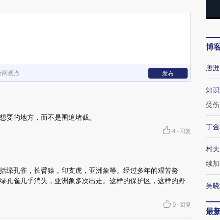
博
唐涯
新网观点
发布
知识
受伤
想要的地方，而不是围追堵截。
丁金
4
·
回复
村夫
续加
括绿孔雀，长臂猿，印支虎，亚洲象等。经过多年的艰苦努
绿孔雀几乎消失，亚洲象多次出走。这样的保护区，这样的野
吴晓
9
·
回复
最