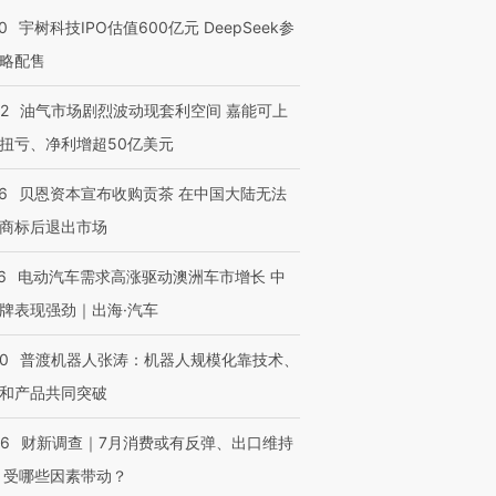
0
宇树科技IPO估值600亿元 DeepSeek参
略配售
22
油气市场剧烈波动现套利空间 嘉能可上
扭亏、净利增超50亿美元
6
贝恩资本宣布收购贡茶 在中国大陆无法
商标后退出市场
OX的吸金
马航飞行员跨国走私7万
视线｜被称为“蟑螂”的印
让中产们甘
粒摇头丸 尿检体内含3种
度Z世代 用街头抗争将教
秘鲁纳斯
6
电动汽车需求高涨驱动澳洲车市增长 中
”？
毒品
育部长拱下台
13人遇难
牌表现强劲｜出海·汽车
00
普渡机器人张涛：机器人规模化靠技术、
和产品共同突破
进第四届链博
【商旅对话】华住集团
技“链”接产
【特别呈现】寻找100种
CFO：不靠规模取胜，华
【特别呈
56
财新调查｜7月消费或有反弹、出口维持
有意思的生活方式·第三对
住三大增长引擎是什么？
有意思的
 受哪些因素带动？