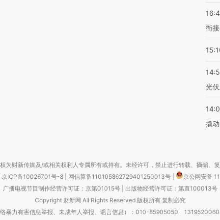
16:
衔接
15:1
14:
光伏
14:
撬动
权为财新传媒及/或相关权利人专属所有或持有。未经许可，禁止进行转载、摘编、
京ICP备10026701号-8
|
网信算备110105862729401250013号
|
京公网安备 11
广播电视节目制作经营许可证：京第01015号
|
出版物经营许可证：第直100013号
Copyright 财新网 All Rights Reserved 版权所有 复制必究
害信息举报、未成年人举报、谣言信息）：010-85905050 13195200605 举报邮