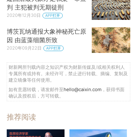
判 主犯被判无期徒刑
2020年12月30日
APP打开
博茨瓦纳通报大象神秘死亡原
因 由蓝藻细菌所致
2020年09月22日
APP打开
财新网所刊载内容之知识产权为财新传媒及/或相关权利人
专属所有或持有。未经许可，禁止进行转载、摘编、复制及
建立镜像等任何使用。
如有意愿转载，请发邮件至
hello@caixin.com
，获得书面
确认及授权后，方可转载。
推荐阅读