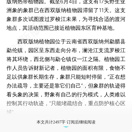
版纳热带植物园。截至6月4日，这支有17头野生亚
洲象的象群已在西双版纳植物园滞留了11天。这支
象群多次试图渡过罗梭江未果，为寻找合适的渡河
地点，其活动范围已接近植物园东区育种基地。
西双版纳植物园位于云南省西双版纳州勐腊县
勐伦镇，园区呈东西走向分布，澜沧江支流罗梭江
将其环绕，西北侧与勐仑镇仅一江之隔。植物园工
作人员告诉财新记者，植物园的面积有限，食物不
足以供象群长期生存，象群只能短时停留，“正在想
办法疏导，主要还是靠它们自己”，但象群的轨迹得
看头象的决策，野象有自己的行为模式，人类难以
控制其行动轨迹，“只能堵疏结合，重点防护核心区
域”。
本文共计2497字 订阅后继续阅读