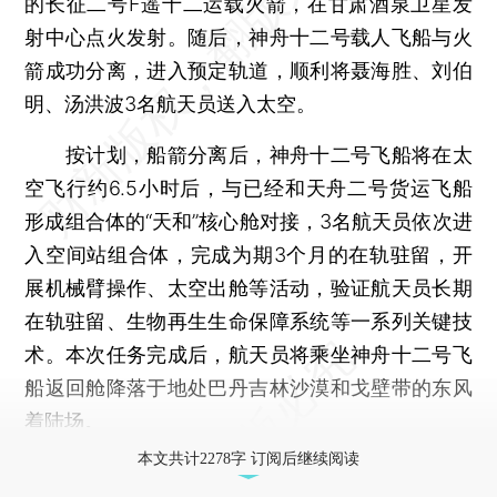
的长征二号F遥十二运载火箭，在甘肃酒泉卫星发
射中心点火发射。随后，神舟十二号载人飞船与火
箭成功分离，进入预定轨道，顺利将聂海胜、刘伯
明、汤洪波3名航天员送入太空。
按计划，船箭分离后，神舟十二号飞船将在太
空飞行约6.5小时后，与已经和天舟二号货运飞船
形成组合体的“天和”核心舱对接，3名航天员依次进
入空间站组合体，完成为期3个月的在轨驻留，开
展机械臂操作、太空出舱等活动，验证航天员长期
在轨驻留、生物再生生命保障系统等一系列关键技
术。本次任务完成后，航天员将乘坐神舟十二号飞
船返回舱降落于地处巴丹吉林沙漠和戈壁带的东风
着陆场。
本文共计2278字 订阅后继续阅读