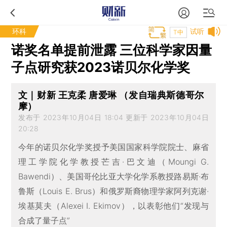
环科
试听
T中
诺奖名单提前泄露 三位科学家因量
子点研究获2023诺贝尔化学奖
文｜财新 王克柔 唐爱琳 （发自瑞典斯德哥尔
摩）
发布于 2023年10月04日 18:04 更新于 2023年10月04日
20:28
今年的诺贝尔化学奖授予美国国家科学院院士、麻省
理工学院化学教授芒吉·巴文迪（Moungi G.
Bawendi）、美国哥伦比亚大学化学系教授路易斯·布
鲁斯（Louis E. Brus）和俄罗斯裔物理学家阿列克谢·
埃基莫夫（Alexei I. Ekimov），以表彰他们“发现与
合成了量子点”