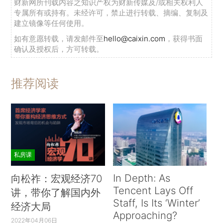
财新网所刊载内容之知识产权为财新传媒及/或相关权利人
专属所有或持有。未经许可，禁止进行转载、摘编、复制及
建立镜像等任何使用。
如有意愿转载，请发邮件至
hello@caixin.com
，获得书面
确认及授权后，方可转载。
推荐阅读
私房课
In Depth: As
向松祚：宏观经济70
Tencent Lays Off
讲，带你了解国内外
Staff, Is Its ‘Winter’
经济大局
Approaching?
2022年04月06日