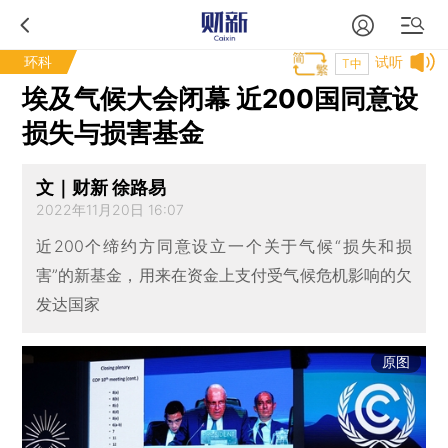
环科
试听
T中
埃及气候大会闭幕 近200国同意设
损失与损害基金
文｜财新 徐路易
2022年11月20日 16:07
近200个缔约方同意设立一个关于气候“损失和损
害”的新基金，用来在资金上支付受气候危机影响的欠
发达国家
原图