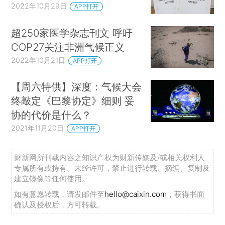
2022年10月29日
APP打开
超250家医学杂志刊文 呼吁
COP27关注非洲气候正义
2022年10月21日
APP打开
【周六特供】深度：气候大会
终敲定《巴黎协定》细则 妥
协的代价是什么？
2021年11月20日
APP打开
财新网所刊载内容之知识产权为财新传媒及/或相关权利人
专属所有或持有。未经许可，禁止进行转载、摘编、复制及
建立镜像等任何使用。
如有意愿转载，请发邮件至
hello@caixin.com
，获得书面
确认及授权后，方可转载。