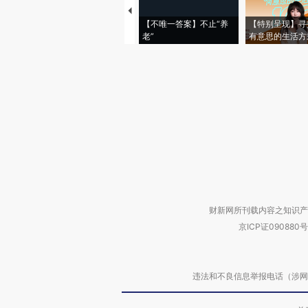
【不唯一答案】不止“养
【特别呈现】寻
老”
有意思的生活方
财新网所刊载内容之知识产
京ICP证090880号
违法和不良信息举报电话（涉网络暴力有