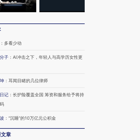
客
：
多看少动
分子
：
AI冲击之下，年轻人与高学历女性更
坤
：
耳闻目睹的几位律师
日记
：
长护险覆盖全国 筹资和服务给予将持
码
波
：
“沉睡”的10万亿元公积金
新文章