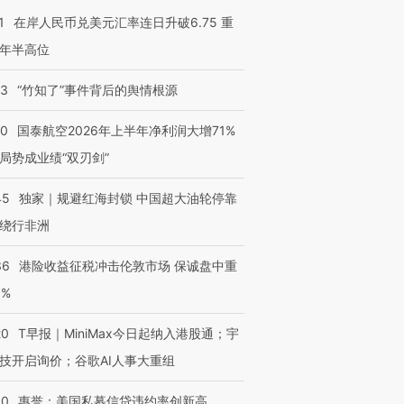
1
在岸人民币兑美元汇率连日升破6.75 重
年半高位
13
“竹知了”事件背后的舆情根源
10
国泰航空2026年上半年净利润大增71%
局势成业绩“双刃剑”
45
独家｜规避红海封锁 中国超大油轮停靠
绕行非洲
36
港险收益征税冲击伦敦市场 保诚盘中重
跨国走私7万
视线｜HY
3%
检体内含3种
泽连斯基密集出访美英 索
秘鲁纳斯卡观光飞机坠毁
术：是什
要防空导弹“救急”
13人遇难
心“花钱找
20
T早报｜MiniMax今日起纳入港股通；宇
技开启询价；谷歌AI人事大重组
30
惠誉：美国私募信贷违约率创新高