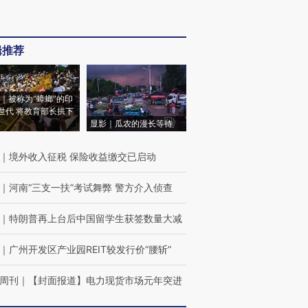
辑推荐
｜被称为“蟑螂”的印
世代 将教育部长拱下
显影｜瓜农的漫长等待
｜
境外收入征税 保险收益缴交已启动
｜
河南“三支一扶”考试舞弊 警方介入侦查
｜
特朗普再上台后中国留学生获签数量大减
｜
广州开发区产业园REIT较发行价“腰斩”
周刊
｜
【封面报道】电力现货市场元年突进