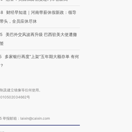
进第四届链博
【商旅对话】华住集团
技“链”接产
【特别呈现】寻找100种
CFO：不靠规模取胜，华
【特别呈
48
财经早知道｜河南带薪休假新政：领导
有意思的生活方式·第三对
住三大增长引擎是什么？
有意思的
带头，全员应休尽休
05
美巴外交风波再升级 巴西驻美大使遭撤
签
5
多家银行再度“上架”五年期大额存单 有何
？
复制及建立镜像等任何使用。
010502034662号
箱：laixin@caixin.com