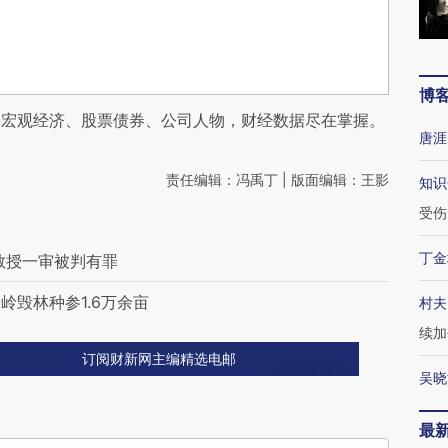
博
阅宏观经济、股票债券、公司人物，财经数据尽在掌握。
唐涯
责任编辑：冯禹丁 | 版面编辑：王影
知识
受伤
丁金
教授一审被判有罪
毁林种参1.6万余亩
村夫
续加
订阅财新网主编精选电邮
吴晓
最