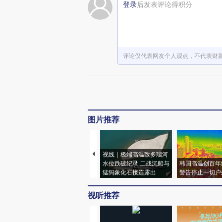
登录
后发表评论得积分
评论仅代表网友个人观点，不代表财
图片推荐
视线｜极端高温致多瑙河
水位跌破纪录 二战沉船与
韩国高温创百年
猛犸象化石接连露出
警告停止一切户
视听推荐