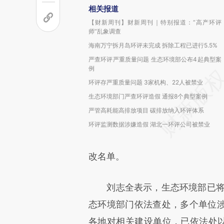
相关报道
【财新周刊】财新周刊｜特别报道：“高产环评
师”乱象调查
海南万宁拆月岛环评未完成 拆除工程已进行5.5%
严查环评严重质量问题 生态环境部公布4起典型案
例
环评存严重质量问题 3家机构、22人被禁业
生态环境部门严查环评造假 通报8个典型案例
严管高耗能高排放项目 碳排放纳入环评体系
环评监测数据涉嫌造假 湖北一环评公司被禁业
改名单。
刘志全表示，生态环境部已将4
态环境部门依法查处，多个单位
各地对相关建设单位，已依法处以