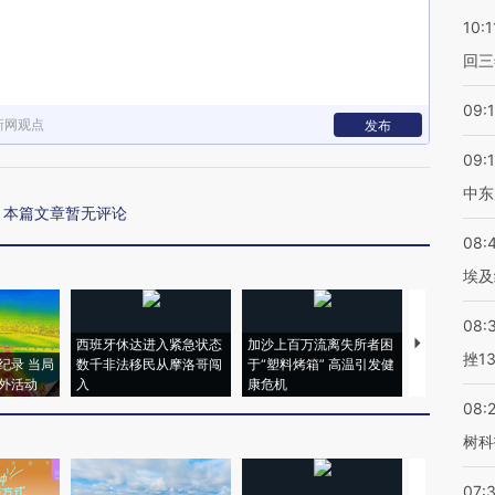
10:1
回三
09:
新网观点
发布
09:
中东
本篇文章暂无评论
08:
埃及
08:
西班牙休达进入紧急状态
加沙上百万流离失所者困
马航飞行员
挫1
纪录 当局
数千非法移民从摩洛哥闯
于“塑料烤箱” 高温引发健
粒摇头丸 尿
外活动
入
康危机
毒品
08:
树科
07: