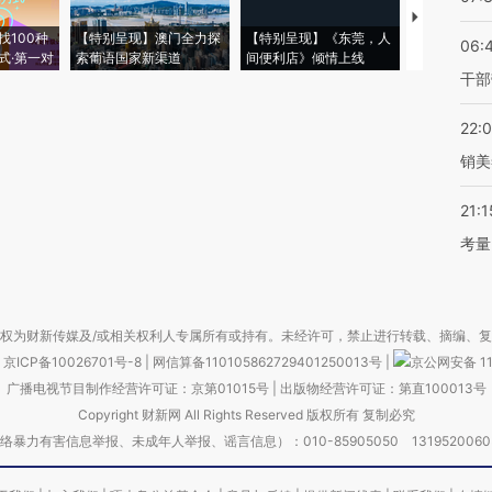
【推广】走
找100种
【特别呈现】澳门全力探
【特别呈现】《东莞，人
会，让数智科
06:
式·第一对
索葡语国家新渠道
间便利店》倾情上线
业
干部
22:
销美
21:1
考量
权为财新传媒及/或相关权利人专属所有或持有。未经许可，禁止进行转载、摘编、
京ICP备10026701号-8
|
网信算备110105862729401250013号
|
京公网安备 11
广播电视节目制作经营许可证：京第01015号
|
出版物经营许可证：第直100013号
Copyright 财新网 All Rights Reserved 版权所有 复制必究
害信息举报、未成年人举报、谣言信息）：010-85905050 13195200605 举报邮