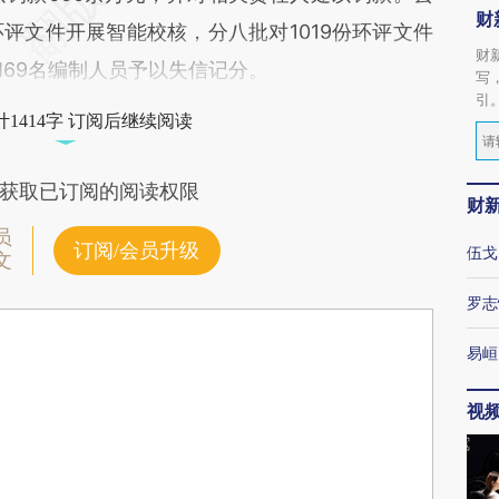
财
评文件开展智能校核，分八批对1019份环评文件
财
和69名编制人员予以失信记分。
写
引
1414字 订阅后继续阅读
获取已订阅的阅读权限
财
员
订阅/会员升级
伍戈
文
罗志
易峘
视