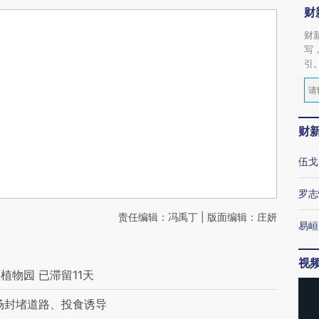
财
财
写
引
财
伍戈
罗志
责任编辑：冯禹丁 | 版面编辑：庄妍
易峘
视
物园 已滞留11天
场封堵道路、投食诱导