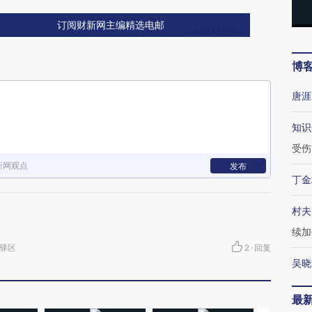
订阅财新网主编精选电邮
博
唐涯
知识
受伤
新网观点
发布
丁金
村夫
续加
泉驿区
2
·
回复
吴晓
最