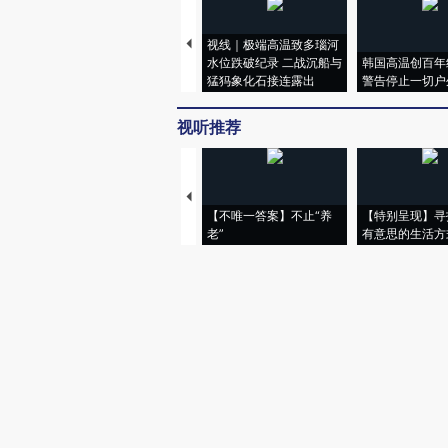
视线｜极端高温致多瑙河
水位跌破纪录 二战沉船与
韩国高温创百年
猛犸象化石接连露出
警告停止一切户
视听推荐
【不唯一答案】不止“养
【特别呈现】寻
老”
有意思的生活方