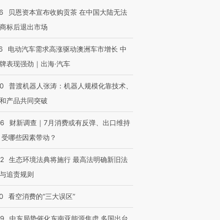
6
贝恩资本宣布收购贡茶 在中国大陆无法
OX的吸金
马航飞行员跨国走私7万
视线｜被称为“蟑螂”的印
商标后退出市场
让中产们甘
粒摇头丸 尿检体内含3种
度Z世代 用街头抗争将教
秘鲁纳斯
”？
毒品
育部长拱下台
13人遇难
6
电动汽车需求高涨驱动澳洲车市增长 中
牌表现强劲｜出海·汽车
00
普渡机器人张涛：机器人规模化靠技术、
进第四届链博
【商旅对话】华住集团
和产品共同突破
技“链”接产
【特别呈现】寻找100种
CFO：不靠规模取胜，华
【特别呈
有意思的生活方式·第三对
住三大增长引擎是什么？
有意思的
56
财新调查｜7月消费或有反弹、出口维持
 受哪些因素带动？
42
生态环境法典将施行 最高法明确新旧法
与追责规则
0
看空消费的“三大误区”
59
中东局势催化东南亚能源焦虑 多国出台