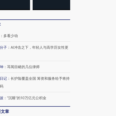
客
：
多看少动
分子
：
AI冲击之下，年轻人与高学历女性更
坤
：
耳闻目睹的几位律师
日记
：
长护险覆盖全国 筹资和服务给予将持
码
波
：
“沉睡”的10万亿元公积金
新文章