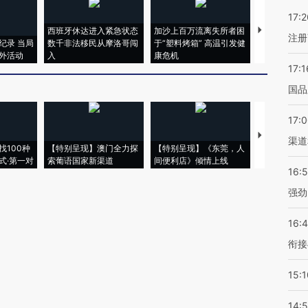
17:2
西班牙休达进入紧急状态
加沙上百万流离失所者困
视线｜HYR
注册
纪录 当局
数千非法移民从摩洛哥闯
于“塑料烤箱” 高温引发健
术：是什么
外活动
入
康危机
心“花钱找虐
17:1
国品
17:
【推广】走
渠道
找100种
【特别呈现】澳门全力探
【特别呈现】《东莞，人
会，让数智科
式·第一对
索葡语国家新渠道
间便利店》倾情上线
业
16:
强劲
16:
衔接
15:1
14: