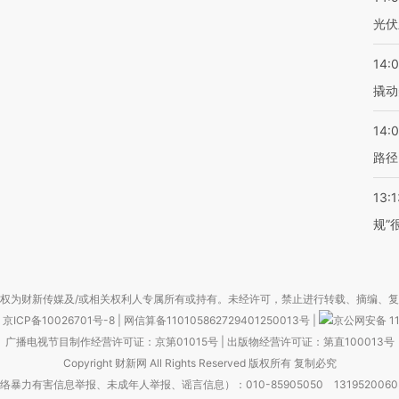
光伏
14:
撬动
14:0
路径
13:1
规”
权为财新传媒及/或相关权利人专属所有或持有。未经许可，禁止进行转载、摘编、
京ICP备10026701号-8
|
网信算备110105862729401250013号
|
京公网安备 11
广播电视节目制作经营许可证：京第01015号
|
出版物经营许可证：第直100013号
Copyright 财新网 All Rights Reserved 版权所有 复制必究
害信息举报、未成年人举报、谣言信息）：010-85905050 13195200605 举报邮