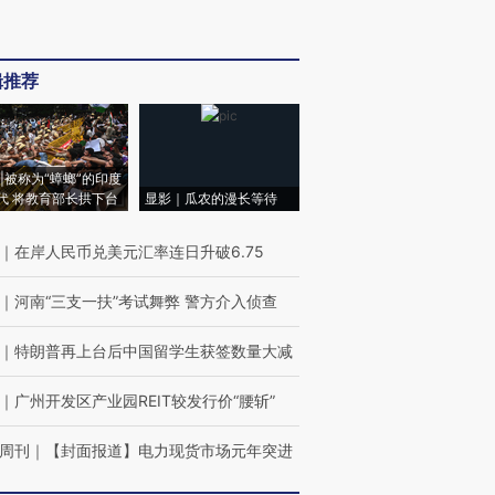
辑推荐
|被称为“蟑螂”的印度
代 将教育部长拱下台
显影｜瓜农的漫长等待
｜
在岸人民币兑美元汇率连日升破6.75
｜
河南“三支一扶”考试舞弊 警方介入侦查
｜
特朗普再上台后中国留学生获签数量大减
｜
广州开发区产业园REIT较发行价“腰斩”
周刊
｜
【封面报道】电力现货市场元年突进