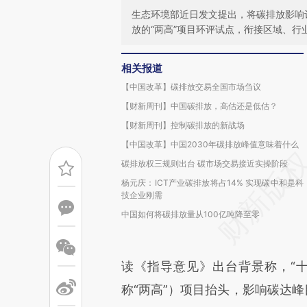
生态环境部近日发文提出，将碳排放影响
放的“两高”项目环评试点，衔接区域、行
相关报道
【中国改革】碳排放交易全国市场刍议
【财新周刊】中国碳排放，高估还是低估？
【财新周刊】控制碳排放的新战场
【中国改革】中国2030年碳排放峰值意味着什么
碳排放权三规则出台 碳市场交易接近实操阶段
杨元庆：ICT产业碳排放将占14% 实现碳中和是科
技企业刚需
中国如何将碳排放量从100亿吨降至零
读《指导意见》出台背景称，“
称“两高”）项目抬头，影响碳达峰