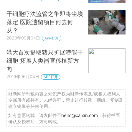
干细胞疗法监管之争即将尘埃
落定 医院遗留项目何去何
从？
2020年09月04日
APP打开
港大首次提取猪只扩展潜能干
细胞 拓展人类器官移植新方
向
2019年06月04日
APP打开
财新网所刊载内容之知识产权为财新传媒及/或相关权利人
专属所有或持有。未经许可，禁止进行转载、摘编、复制及
建立镜像等任何使用。
如有意愿转载，请发邮件至
hello@caixin.com
，获得书面
确认及授权后，方可转载。