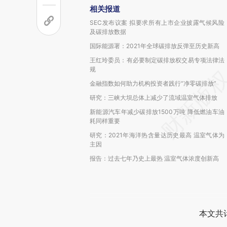
相关报道
SEC发布议案 拟要求所有上市企业披露气候风险
及碳排放数据
国际能源署：2021年全球碳排放反弹至历史新高
王红玲委员：有必要制定碳排放权交易专项法律法
规
金融指数如何助力机构投资者践行“净零碳排放”
研究：三峡大坝总体上减少了流域温室气体排放
新能源汽车年减少碳排放1500万吨 降低燃油车油
耗同样重要
研究：2021年海洋热含量达历史最高 温室气体为
主因
报告：过去七年乃史上最热 温室气体浓度创新高
本文共计