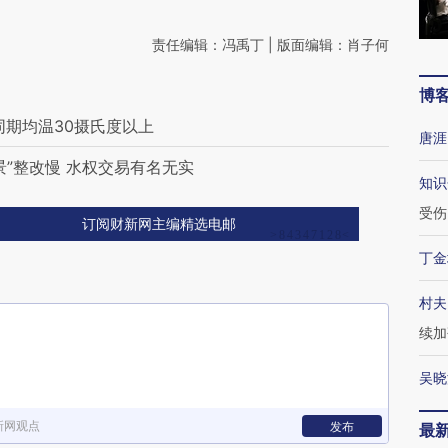
责任编辑：冯禹丁 | 版面编辑：肖子何
博
同期均温30摄氏度以上
唐涯
”整改慢 水权交易有名无实
知识
受伤
订阅财新网主编精选电邮
丁金
村夫
续加
吴晓
新网观点
发布
最