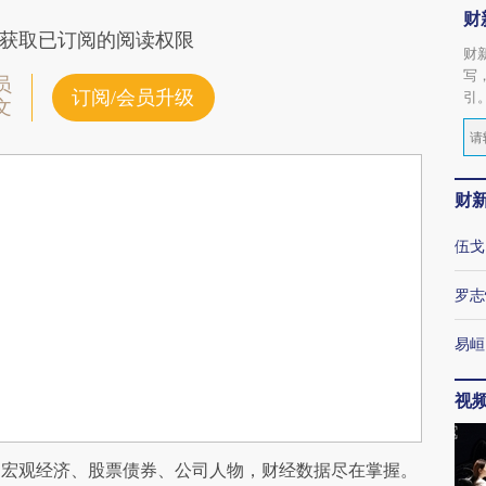
财
获取已订阅的阅读权限
财
写
员
订阅/会员升级
引
文
财
伍戈
罗志
易峘
视
阅宏观经济、股票债券、公司人物，财经数据尽在掌握。