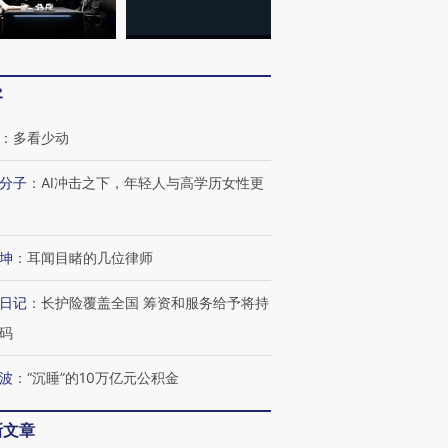
客
：
多看少动
分子
：
AI冲击之下，年轻人与高学历女性更
坤
：
耳闻目睹的几位律师
日记
：
长护险覆盖全国 筹资和服务给予将持
码
波
：
“沉睡”的10万亿元公积金
新文章