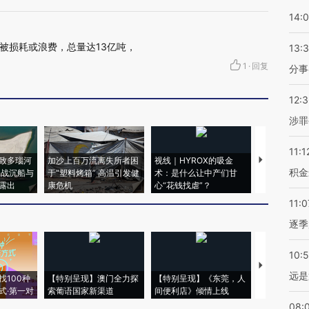
14:
被损耗或浪费，总量达13亿吨，
13:
1
·
回复
分事
12:
涉罪
11:1
致多瑙河
加沙上百万流离失所者困
视线｜HYROX的吸金
马航飞行员
积金
二战沉船与
于“塑料烤箱” 高温引发健
术：是什么让中产们甘
粒摇头丸 尿
露出
康危机
心“花钱找虐”？
毒品
11:0
逐季
10:
【推广】走
远是
找100种
【特别呈现】澳门全力探
【特别呈现】《东莞，人
会，让数智科
式·第一对
索葡语国家新渠道
间便利店》倾情上线
业
08: