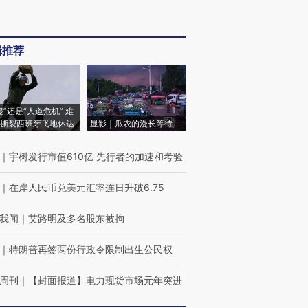
辑推荐
侵”还是“人道危机” 难
撕裂西班牙飞地休达
显影｜瓜农的漫长等待
｜
宇树发行市值610亿 先行者的加速和考验
｜
在岸人民币兑美元汇率连日升破6.75
我闻
｜
艾路明及多名股东被拘
｜
特朗普再签两份行政令限制出生公民权
周刊
｜
【封面报道】电力现货市场元年突进