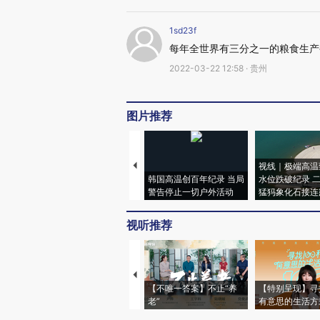
1sd23f
每年全世界有三分之一的粮食生产
2022-03-22 12:58 · 贵州
图片推荐
视线｜极端高温
韩国高温创百年纪录 当局
水位跌破纪录 
警告停止一切户外活动
猛犸象化石接连
视听推荐
【不唯一答案】不止“养
【特别呈现】寻
老”
有意思的生活方