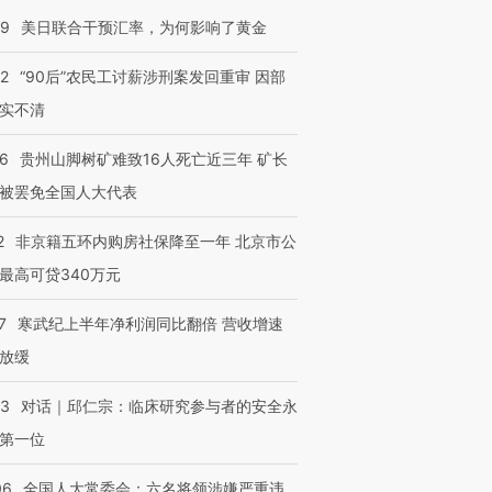
09
美日联合干预汇率，为何影响了黄金
32
“90后”农民工讨薪涉刑案发回重审 因部
实不清
36
贵州山脚树矿难致16人死亡近三年 矿长
被罢免全国人大代表
2
非京籍五环内购房社保降至一年 北京市公
跨国走私7万
视线｜被称为“蟑螂”的印
视线｜“入侵”还是“人道危
最高可贷340万元
检体内含3种
度Z世代 用街头抗争将教
机”？难民潮撕裂西班牙
秘鲁纳斯
育部长拱下台
飞地休达
13人遇难
7
寒武纪上半年净利润同比翻倍 营收增速
放缓
53
对话｜邱仁宗：临床研究参与者的安全永
进第四届链博
【商旅对话】华住集团
第一位
技“链”接产
【特别呈现】寻找100种
CFO：不靠规模取胜，华
【特别呈
有意思的生活方式·第三对
住三大增长引擎是什么？
有意思的
06
全国人大常委会：六名将领涉嫌严重违