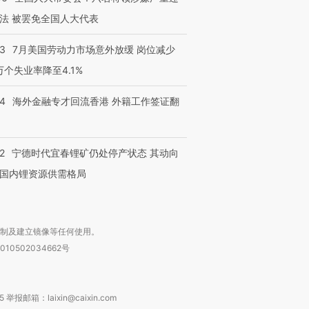
法 被罢免全国人大代表
43
7月美国劳动力市场意外放缓 岗位减少
3万个失业率降至4.1%
14
海外金融专才回流香港 外籍工作签证翻
2
宁德时代宜春锂矿仍处停产状态 其动向
国内锂资源供需格局
复制及建立镜像等任何使用。
010502034662号
箱：laixin@caixin.com