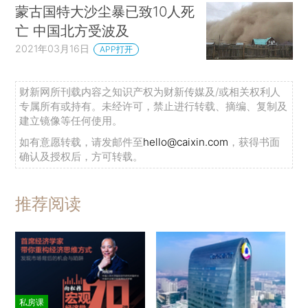
蒙古国特大沙尘暴已致10人死
亡 中国北方受波及
2021年03月16日
APP打开
财新网所刊载内容之知识产权为财新传媒及/或相关权利人
专属所有或持有。未经许可，禁止进行转载、摘编、复制及
建立镜像等任何使用。
如有意愿转载，请发邮件至
hello@caixin.com
，获得书面
确认及授权后，方可转载。
推荐阅读
私房课