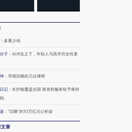
客
：
多看少动
分子
：
AI冲击之下，年轻人与高学历女性更
坤
：
耳闻目睹的几位律师
跨国走私7万
视线｜被称为“蟑螂”的印
视线｜“入侵”还是“人道危
日记
：
长护险覆盖全国 筹资和服务给予将持
检体内含3种
度Z世代 用街头抗争将教
机”？难民潮撕裂西班牙
秘鲁纳斯
育部长拱下台
飞地休达
13人遇难
码
波
：
“沉睡”的10万亿元公积金
新文章
进第四届链博
【商旅对话】华住集团