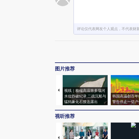
评论仅代表网友个人观点，不代表财
图片推荐
视线｜极端高温致多瑙河
水位跌破纪录 二战沉船与
韩国高温创百年
猛犸象化石接连露出
警告停止一切户
视听推荐