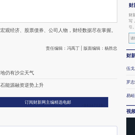
财
财
写
引
阅宏观经济、股票债券、公司人物，财经数据尽在掌握。
责任编辑：冯禹丁 | 版面编辑：杨胜忠
财
伍戈
多地仍有沙尘天气
罗志
化石能源融资逆势上升
易峘
订阅财新网主编精选电邮
视