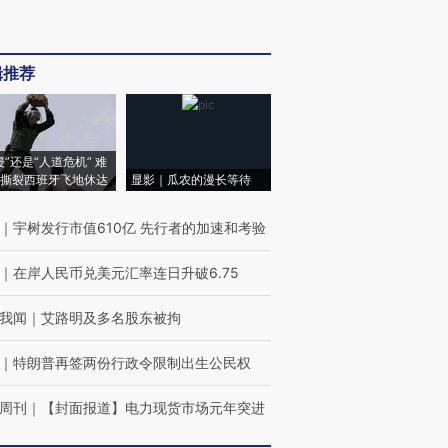
辑推荐
侵”还是“人道危机” 难
撕裂西班牙飞地休达
显影｜瓜农的漫长等待
｜
宇树发行市值610亿 先行者的加速和考验
｜
在岸人民币兑美元汇率连日升破6.75
我闻
｜
艾路明及多名股东被拘
｜
特朗普再签两份行政令限制出生公民权
周刊
｜
【封面报道】电力现货市场元年突进