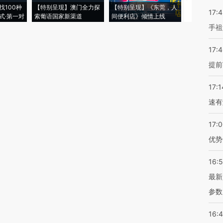
找100种
【特别呈现】澳门全力探
【特别呈现】《东莞，人
会，让数智科
17:
式·第一对
索葡语国家新渠道
间便利店》倾情上线
业
手祖
17:
提前
17:1
速有
17:
优势
16:
最新
参数
16: