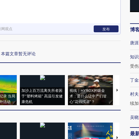
新网观点
博
发布
唐涯
本篇文章暂无评论
知识
受伤
丁金
加沙上百万流离失所者困
视线｜HYROX的吸金
马航飞行员
村夫
纪录 当局
于“塑料烤箱” 高温引发健
术：是什么让中产们甘
粒摇头丸 尿
外活动
康危机
心“花钱找虐”？
毒品
续加
吴晓
最
【推广】走