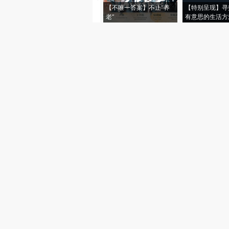
【不唯一答案】不止“养
【特别呈现】寻
老”
有意思的生活方