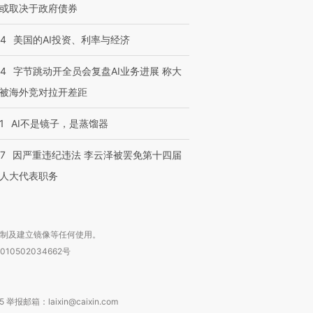
或取决于政府债券
44
美国的AI投资、利率与经济
44
字节跳动开全员会复盘AI业务进展 称大
被海外竞对拉开差距
1
AI不是镜子，是蒸馏器
07
因严重违纪违法 李云泽被罢免第十四届
人大代表职务
复制及建立镜像等任何使用。
010502034662号
箱：laixin@caixin.com