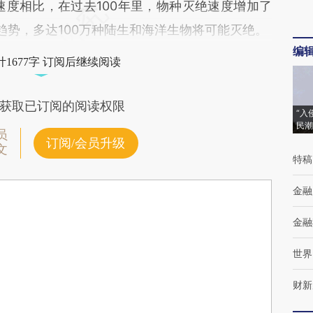
绝速度相比，在过去100年里，物种灭绝速度增加了
趋势，多达100万种陆生和海洋生物将可能灭绝。
编
1677字 订阅后继续阅读
获取已订阅的阅读权限
“入
民潮
员
订阅/会员升级
文
特稿
金融
金融
世界
财新