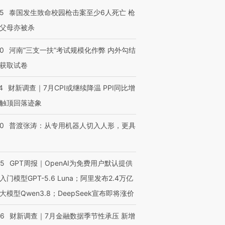
技“链”接产
【特别呈现】寻找100种
CFO：不靠规模取胜，华
【特别呈
45
泰国发生致命校园枪击案至少6人死亡 枪
有意思的生活方式·第三对
住三大增长引擎是什么？
有意思的
父母亦被杀
40
河南“三支一扶”考试规模化作弊 内外勾结
获取试卷
4
财新调查｜7月CPI或继续降温 PPI同比增
触顶回落迹象
00
普渡张涛：从专用机器人切入人形，更具
55
GPT周报｜OpenAI为免费用户默认提供
入门模型GPT-5.6 Luna；阿里发布2.4万亿
大模型Qwen3.8；DeepSeek宣布即将涨价
46
财新调查｜7月金融数据季节性承压 新增