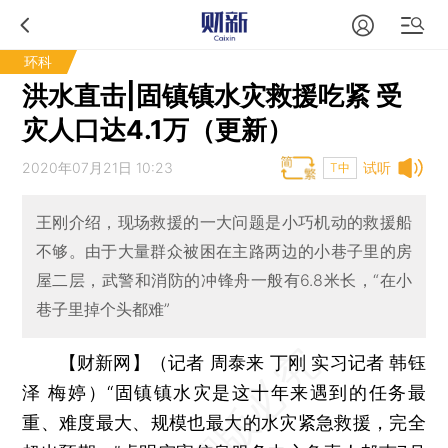
环科
洪水直击|固镇镇水灾救援吃紧 受
灾人口达4.1万（更新）
2020年07月21日 10:23
试听
T中
王刚介绍，现场救援的一大问题是小巧机动的救援船
不够。由于大量群众被困在主路两边的小巷子里的房
屋二层，武警和消防的冲锋舟一般有6.8米长，“在小
巷子里掉个头都难”
【财新网】（记者 周泰来 丁刚 实习记者 韩钰
泽 梅婷）
“固镇镇水灾是这十年来遇到的任务最
重、难度最大、规模也最大的水灾紧急救援，完全