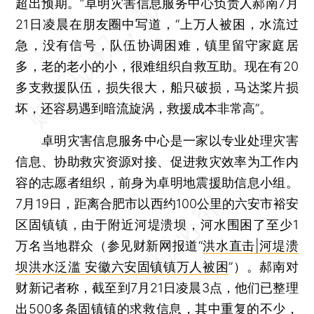
超出预期。”卓明灾害信息服务中心负责人郝南7月
21日凌晨在朋友圈中写道，“上万人被困，水流过
急，没有信号，队伍协调困难，镇里留守家庭居
多，老的老小的小，很难组织自救互助。现在有20
多支救援队伍，损失很大，船只破损，马达桨片损
坏，还容易遇到暗流旋涡，救援成本非常高”。
卓明灾害信息服务中心是一家以专业处理灾害
信息、协助救灾资源对接、促进救灾效率为工作内
容的志愿者组织，前身为卓明地震援助信息小组。
7月19日，距离合肥市以西约100公里的六安市裕安
区固镇镇，由于附近河堤溃坝，河水围困了至少1
万名当地群众（参见财新网报道“
洪水直击|河堤溃
坝洪水泛滥 安徽六安固镇镇万人被困
”）。郝南对
财新记者称，截至到7月21日凌晨3点，他们已整理
出500多条固镇镇的求救信息，其中重复的不少，