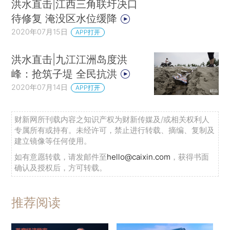
洪水直击|江西三角联圩决口
待修复 淹没区水位缓降
2020年07月15日
APP打开
洪水直击|九江江洲岛度洪
峰：抢筑子堤 全民抗洪
2020年07月14日
APP打开
财新网所刊载内容之知识产权为财新传媒及/或相关权利人
专属所有或持有。未经许可，禁止进行转载、摘编、复制及
建立镜像等任何使用。
如有意愿转载，请发邮件至
hello@caixin.com
，获得书面
确认及授权后，方可转载。
推荐阅读