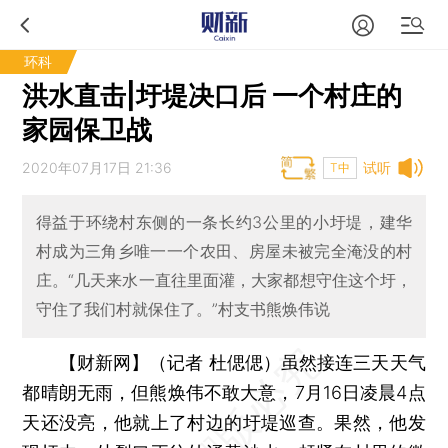
环科
洪水直击|圩堤决口后 一个村庄的
家园保卫战
2020年07月17日 21:36
试听
T中
得益于环绕村东侧的一条长约3公里的小圩堤，建华
村成为三角乡唯一一个农田、房屋未被完全淹没的村
庄。“几天来水一直往里面灌，大家都想守住这个圩，
守住了我们村就保住了。”村支书熊焕伟说
【财新网】（记者 杜偲偲）
虽然接连三天天气
都晴朗无雨，但熊焕伟不敢大意，7月16日凌晨4点
天还没亮，他就上了村边的圩堤巡查。果然，他发