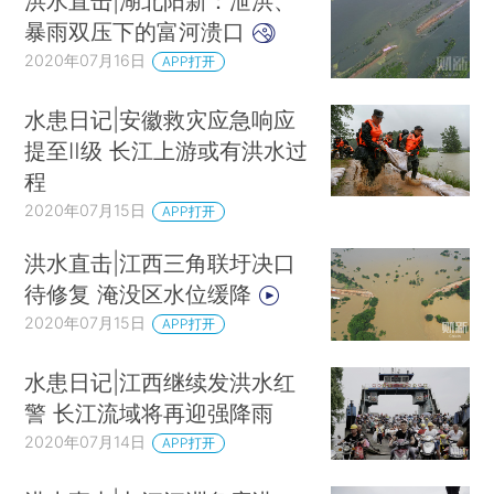
洪水直击|湖北阳新：泄洪、
暴雨双压下的富河溃口
2020年07月16日
APP打开
水患日记|安徽救灾应急响应
提至Ⅱ级 长江上游或有洪水过
程
2020年07月15日
APP打开
洪水直击|江西三角联圩决口
待修复 淹没区水位缓降
2020年07月15日
APP打开
水患日记|江西继续发洪水红
警 长江流域将再迎强降雨
2020年07月14日
APP打开