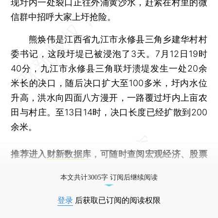
现圩内一处裂口正往外涌黄沙水，赶紧在村里的微
信群中招呼大家上圩抢险。
熊焕伟是江西省九江市永修县三角乡建华村村
委书记，这段圩堤已被浸泡了3天。7月12日19时
40分，九江市永修县三角联圩溃堤发生一处20余
米长的决口，随后决口扩大至100多米，圩内水位
升高，洪水向四面八方漫开，一路覆过圩内上亩农
田与村庄。至13日14时，决口长度已经扩散到200
余米。
推荐进入
财新数据库
，可随时查阅宏观经济、股票
债券、公司人物，财经数据尽在掌握。
本文共计3005字 订阅后继续阅读
登录
后获取已订阅的阅读权限