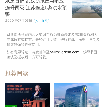
水患日记|武汉防汛应急响应
连升两级 江苏连发5条洪水预
警
2020年07月06日
APP打开
财新网所刊载内容之知识产权为财新传媒及/或相关权利人
专属所有或持有。未经许可，禁止进行转载、摘编、复制及
建立镜像等任何使用。
如有意愿转载，请发邮件至
hello@caixin.com
，获得书面
确认及授权后，方可转载。
推荐阅读