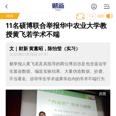
环科
试听
T中
11名硕博联合举报华中农业大学教
授黄飞若学术不端
文｜财新 黄蕙昭，陈怡莹（实习）
2024年01月18日 07:41
被举报人黄飞若及其指导的两位博后涉及包含逼迫学
生篡改数据、编造实验结果、大量伪造数据、抄袭、
不当署名、掠夺学生学术成果等在内的学术不端行为
原图