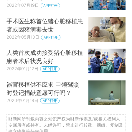
2022年07月19日
APP打开
手术医生称首位猪心脏移植患
者或因猪病毒去世
2022年05月10日
APP打开
人类首次成功接受猪心脏移植
患者术后状况良好
2022年01月12日
APP打开
器官移植供不应求 申领驾照
时登记捐献意愿可行吗？
2020年01月18日
APP打开
财新网所刊载内容之知识产权为财新传媒及/或相关权利人
专属所有或持有。未经许可，禁止进行转载、摘编、复制及
建立镜像等任何使用。