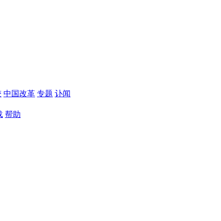
较
中国改革
专题
讣闻
载
帮助