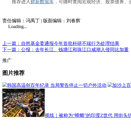
推荐进入
财新数据库
，可随时查阅宏观经济、股票债券、
责任编辑：冯禹丁 | 版面编辑：刘春辉
Loading...
上一篇：自然基金委通报今年首批科研不端行为处理结果
下一篇：公报：去年长江、钱塘江和珠江口咸潮入侵同比加重
推广
图片推荐
韩国高温创百年纪录 当局警告停止一切户外活动
加沙上百
视线｜被称为“蟑螂”的印度Z世代 用街