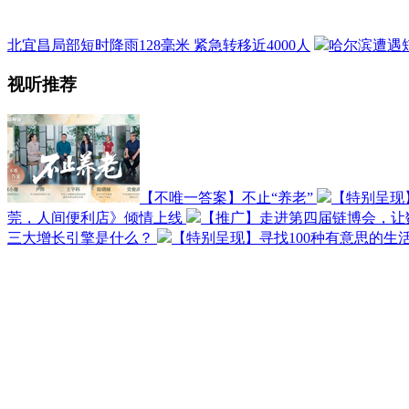
北宜昌局部短时降雨128毫米 紧急转移近4000人
哈尔滨遭遇短
视听推荐
【不唯一答案】不止“养老”
【特别呈现
莞，人间便利店》倾情上线
【推广】走进第四届链博会，让
三大增长引擎是什么？
【特别呈现】寻找100种有意思的生