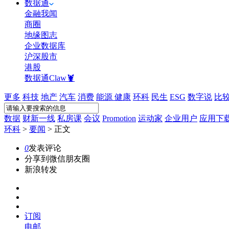
数据通
金融我闻
商圈
地缘图志
企业数据库
沪深股市
港股
数据通Claw🦞
更多
科技
地产
汽车
消费
能源
健康
环科
民生
ESG
数字说
比
数据
财新一线
私房课
会议
Promotion
运动家
企业用户
应用下
环科
>
要闻
>
正文
0
发表评论
分享到微信朋友圈
新浪转发
订阅
电邮