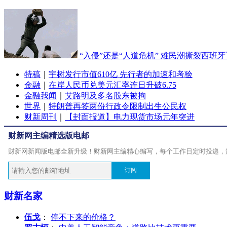
“入侵”还是“人道危机” 难民潮撕裂西班
特稿
｜
宇树发行市值610亿 先行者的加速和考验
金融
｜
在岸人民币兑美元汇率连日升破6.75
金融我闻
｜
艾路明及多名股东被拘
世界
｜
特朗普再签两份行政令限制出生公民权
财新周刊
｜
【封面报道】电力现货市场元年突进
财新网主编精选版电邮
财新网新闻版电邮全新升级！财新网主编精心编写，每个工作日定时投递，
订阅
财新名家
伍戈
：
停不下来的价格？