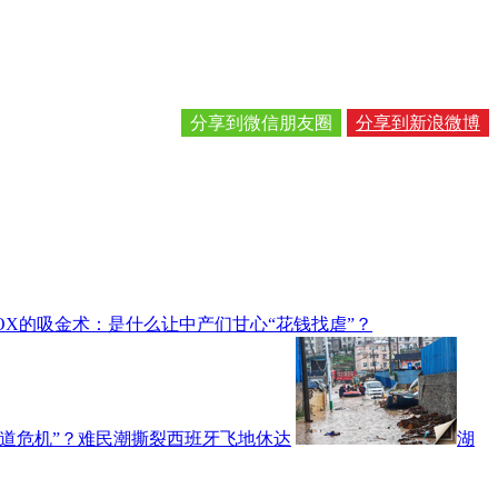
分享到微信朋友圈
分享到新浪微博
OX的吸金术：是什么让中产们甘心“花钱找虐”？
人道危机”？难民潮撕裂西班牙飞地休达
湖