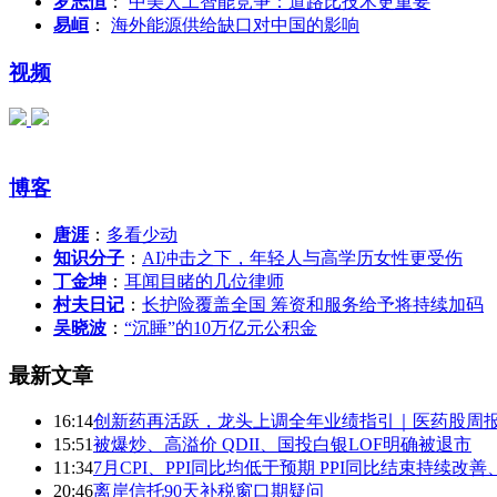
罗志恒
：
中美人工智能竞争：道路比技术更重要
易峘
：
海外能源供给缺口对中国的影响
视频
博客
唐涯
：
多看少动
知识分子
：
AI冲击之下，年轻人与高学历女性更受伤
丁金坤
：
耳闻目睹的几位律师
村夫日记
：
长护险覆盖全国 筹资和服务给予将持续加码
吴晓波
：
“沉睡”的10万亿元公积金
最新文章
16:14
创新药再活跃，龙头上调全年业绩指引｜医药股周
15:51
被爆炒、高溢价 QDII、国投白银LOF明确被退市
11:34
7月CPI、PPI同比均低于预期 PPI同比结束持续改
20:46
离岸信托90天补税窗口期疑问