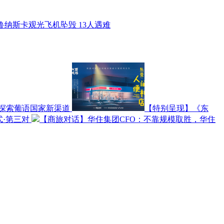
鲁纳斯卡观光飞机坠毁 13人遇难
探索葡语国家新渠道
【特别呈现】《东
式·第三对
【商旅对话】华住集团CFO：不靠规模取胜，华住