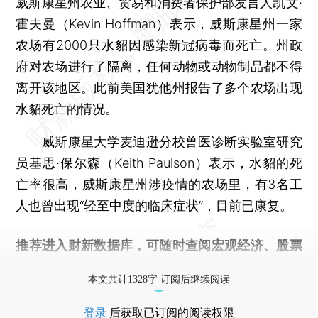
威斯康星州农业、贸易和消费者保护部发言人凯文·
霍夫曼（Kevin Hoffman）表示，威斯康星州一家
农场有2000只水貂因感染新冠病毒而死亡。州政
府对农场进行了隔离，任何动物或动物制品都不得
离开该地区。此前美国犹他州报告了多个农场出现
水貂死亡的情况。
威斯康星大学麦迪逊分校兽医诊断实验室研究
员基思·保尔森（Keith Paulson）表示，水貂的死
亡率很高，威斯康星州涉疫情的农场里，有3名工
人也曾出现“轻至中度的临床症状”，目前已康复。
推荐进入
财新数据库
，可随时查阅宏观经济、股票
债券、公司人物，财经数据尽在掌握。
本文共计1328字 订阅后继续阅读
登录
后获取已订阅的阅读权限