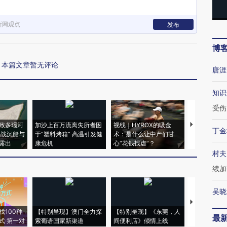
新网观点
发布
博
本篇文章暂无评论
唐涯
知识
受伤
致多瑙河
加沙上百万流离失所者困
视线｜HYROX的吸金
马航飞行员
丁金
二战沉船与
于“塑料烤箱” 高温引发健
术：是什么让中产们甘
粒摇头丸 尿
露出
康危机
心“花钱找虐”？
毒品
村夫
续加
吴晓
【推广】走
找100种
【特别呈现】澳门全力探
【特别呈现】《东莞，人
会，让数智科
最
式·第一对
索葡语国家新渠道
间便利店》倾情上线
业