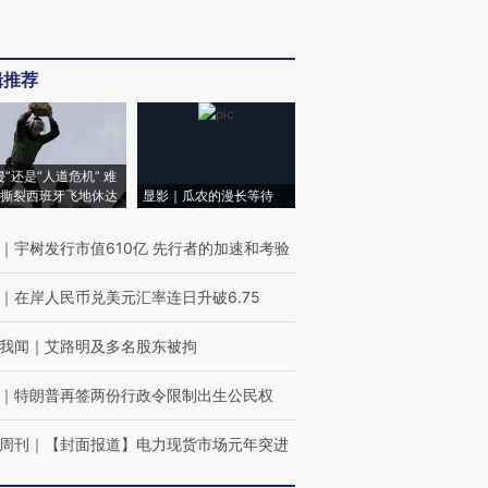
辑推荐
侵”还是“人道危机” 难
撕裂西班牙飞地休达
显影｜瓜农的漫长等待
｜
宇树发行市值610亿 先行者的加速和考验
｜
在岸人民币兑美元汇率连日升破6.75
我闻
｜
艾路明及多名股东被拘
｜
特朗普再签两份行政令限制出生公民权
周刊
｜
【封面报道】电力现货市场元年突进