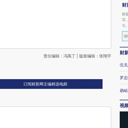
财
财
写
引
财
责任编辑：冯禹丁 | 版面编辑：张翔宇
伍戈
罗志
订阅财新网主编精选电邮
易峘
视