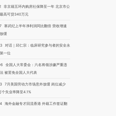
2
非京籍五环内购房社保降至一年 北京市公
最高可贷340万元
7
寒武纪上半年净利润同比翻倍 营收增速
放缓
53
对话｜邱仁宗：临床研究参与者的安全永
第一位
06
全国人大常委会：六名将领涉嫌严重违
法 被罢免全国人大代表
43
7月美国劳动力市场意外放缓 岗位减少
3万个失业率降至4.1%
14
海外金融专才回流香港 外籍工作签证翻