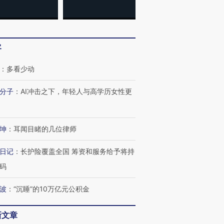
客
：
多看少动
分子
：
AI冲击之下，年轻人与高学历女性更
跨国走私7万
视线｜被称为“蟑螂”的印
视线｜“入侵”还是“人道危
坤
：
耳闻目睹的几位律师
检体内含3种
度Z世代 用街头抗争将教
机”？难民潮撕裂西班牙
秘鲁纳斯
育部长拱下台
飞地休达
13人遇难
日记
：
长护险覆盖全国 筹资和服务给予将持
码
波
：
“沉睡”的10万亿元公积金
进第四届链博
【商旅对话】华住集团
技“链”接产
【特别呈现】寻找100种
CFO：不靠规模取胜，华
【特别呈
新文章
有意思的生活方式·第三对
住三大增长引擎是什么？
有意思的