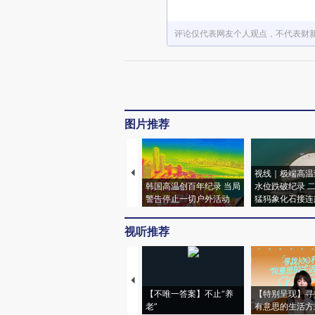
评论仅代表网友个人观点，不代表财
图片推荐
视线｜极端高温
韩国高温创百年纪录 当局
水位跌破纪录 
警告停止一切户外活动
猛犸象化石接连
视听推荐
【不唯一答案】不止“养
【特别呈现】寻
老”
有意思的生活方