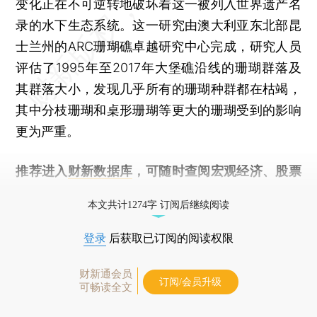
变化正在不可逆转地破坏着这一被列入世界遗产名
录的水下生态系统。这一研究由澳大利亚东北部昆
士兰州的ARC珊瑚礁卓越研究中心完成，研究人员
评估了1995年至2017年大堡礁沿线的珊瑚群落及
其群落大小，发现几乎所有的珊瑚种群都在枯竭，
其中分枝珊瑚和桌形珊瑚等更大的珊瑚受到的影响
更为严重。
推荐进入
财新数据库
，可随时查阅宏观经济、股票
债券、公司人物，财经数据尽在掌握。
本文共计1274字 订阅后继续阅读
登录
后获取已订阅的阅读权限
财新通会员
订阅/会员升级
可畅读全文