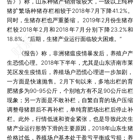
告》）称，山东种猪产销滑坡较大，一级以上纯种
猪扩繁场种猪存栏相较于2018年7月下降41.2%。
同时，生猪存栏也严重萎缩， 2019年2月份生猪存
栏较2018年2月和2018年7月分别下降23.2%和
18.8%。“后期，生猪产业运行面临较大困难。”
《报告》称，非洲猪瘟疫情暴发后，养殖户产
生恐慌心理。2018年下半年，尤其是山东济南市莱
芜区发生疫情后，养殖场户恐慌心理进一步加剧，
一方面是快速抛售。2月下旬以来，多地出栏的育
肥猪多为90-95公斤，个别地方有不足90公斤出栏
现象；另一方面是不敢补栏，自繁自育的场户压缩
调整母猪群后不再补栏，单纯育肥场出栏后停止补
栏。此外，行情低迷和资金紧张，也是导致此次生
猪产业运行形势下滑的主要原因，2018年山东生猪
价格过低，养殖场户基本处于盈亏平衡或亏损；养