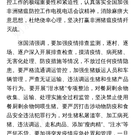
控工作的极端重要性和紧迫性，认真落实全国加强
非洲猪瘟防控工作电视电话会议精神，消除麻痹大
意思想，杜绝侥幸心理，坚决打赢非洲猪瘟疫情歼
灭战。
张国清强调，要加强疫情排查监测，逐村、逐
场、逐户深入开展排查检查，摸清疫情、病死猪、
无害化处理、防疫措施等情况，不放过任何疫情隐
患。要严格流通调运管控，加强生猪贩运人员和车
辆管理，严查无证运输、违法调运生猪和生猪产品
等行为。要开展“泔水猪”专项整治，对餐厨剩余物
收集、运输、处理实施全过程监管，坚决禁止使用
餐厨剩余物饲喂生猪。要严厉打击涉动物防疫和食
品安全违法犯罪行为，对生猪私屠滥宰、加工病死
猪、违法调运、走私肉品、添加“瘦肉精”、“注水”等
严惩不贷。要加强突发疫情应急处置和管理，一旦