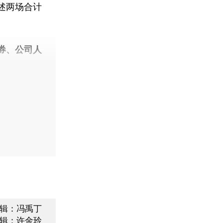
述两场合计
券、公司人
辑：冯禹丁
辑：许金玲