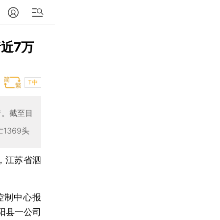
近7万
T中
情。截至目
1369头
，江苏省泗
控制中心报
阳县一公司