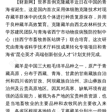
【财新网】
世界首例克隆藏羊近日在中国的青
海省诞生。这是国内首次采用体细胞克隆技术对现
存藏羊群体中的优良个体进行种质复原保存，并用
于良种藏羊高效繁育。克隆藏羊由西北农林科技大
学苏建民团队与青海省西宁市动物疫病预防控制中
心（挂西宁市畜牧兽医站牌子）联合培育。这次研
究由青海省科学技术厅科技成果转化专项项目和青
海省“昆仑英才·高端创新创业人才”计划支持完成。
藏羊是中国三大粗毛绵羊品种之一，原产于青
藏高原，分布于西藏、青海、甘肃的甘南藏族自治
州和四川省的甘孜、阿坝藏族自治州、凉山彝族自
治州及云贵高原地区。因其对高寒、缺氧环境有超
强的适应能力，被视为各产地的宝贵种质资源，也
是当地畜牧业的主要品种和农牧民的主要收入来
源。各省区根据本地特点，又将藏羊分列出一些独