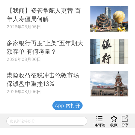
【我闻】资管掌舵人更替 百
年人寿僵局何解
2026年08月05日
多家银行再度“上架”五年期大
额存单 有何考量？
2026年08月06日
港险收益征税冲击伦敦市场
保诚盘中重挫13%
2026年08月06日
App 内打开
财新移动
发表评论得积分
1
条评论
收藏
分享