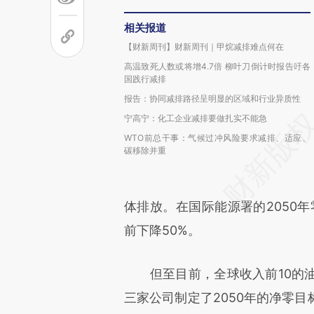
相关报道
【财新周刊】财新周刊｜甲烷减排难点何在
高温致死人数或将增4.7倍 柳叶刀倒计时报告吁各
国践行减排
报告：协同减排路径呈明显的区域和行业异质性
宁高宁：化工企业减排要做扎实不能急
WTO前总干事：气候过冲风险要求减排、适应、
碳移除并重
体排放。在国际能源署的2050年
前下降50%。
但至目前，全球收入前10的油
三家公司制定了2050年的净零