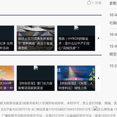
1
·
回复
参数
16:
社融
16:
加沙上百万流离失所者困
视线｜HYROX的吸金
马航飞行员
纪录 当局
于“塑料烤箱” 高温引发健
术：是什么让中产们甘
粒摇头丸 尿
15:
外活动
康危机
心“花钱找虐”？
毒品
模型
15:2
【推广】走
找100种
【特别呈现】澳门全力探
【特别呈现】《东莞，人
会，让数智科
式·第一对
索葡语国家新渠道
间便利店》倾情上线
业
权为财新传媒及/或相关权利人专属所有或持有。未经许可，禁止进行转载、摘编、
京ICP备10026701号-8
|
网信算备110105862729401250013号
|
京公网安备 11
广播电视节目制作经营许可证：京第01015号
|
出版物经营许可证：第直100013号