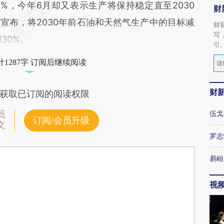
-2%，今年6月却又表示生产将保持稳定直至2030
财
宣布，将2030年前石油和天然气生产中的目标减
财
写
30%。
引
1287字 订阅后继续阅读
财
获取已订阅的阅读权限
伍戈
员
订阅/会员升级
文
罗志
易峘
视