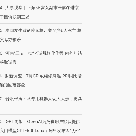
24
人事观察｜上海55岁女副市长解冬进京
中国侨联副主席
45
泰国发生致命校园枪击案至少6人死亡 枪
父母亦被杀
40
河南“三支一扶”考试规模化作弊 内外勾结
获取试卷
4
财新调查｜7月CPI或继续降温 PPI同比增
触顶回落迹象
00
普渡张涛：从专用机器人切入人形，更具
55
GPT周报｜OpenAI为免费用户默认提供
入门模型GPT-5.6 Luna；阿里发布2.4万亿