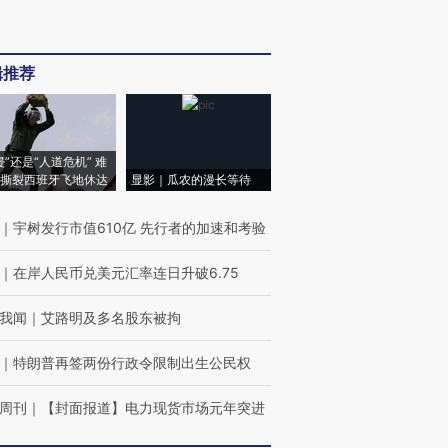
辑推荐
侵”还是“人道危机” 难
撕裂西班牙飞地休达
显影｜瓜农的漫长等待
｜
宇树发行市值610亿 先行者的加速和考验
｜
在岸人民币兑美元汇率连日升破6.75
我闻
｜
艾路明及多名股东被拘
｜
特朗普再签两份行政令限制出生公民权
周刊
｜
【封面报道】电力现货市场元年突进