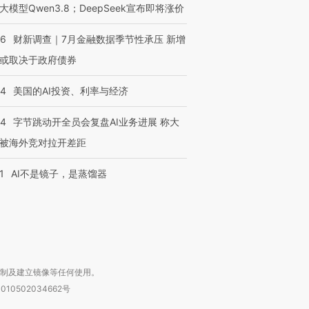
大模型Qwen3.8；DeepSeek宣布即将涨价
46
财新调查｜7月金融数据季节性承压 新增
或取决于政府债券
44
美国的AI投资、利率与经济
跨国走私7万
视线｜被称为“蟑螂”的印
视线｜“入侵”还是“人道危
检体内含3种
度Z世代 用街头抗争将教
机”？难民潮撕裂西班牙
秘鲁纳斯
44
字节跳动开全员会复盘AI业务进展 称大
育部长拱下台
飞地休达
13人遇难
被海外竞对拉开差距
1
AI不是镜子，是蒸馏器
进第四届链博
【商旅对话】华住集团
技“链”接产
【特别呈现】寻找100种
CFO：不靠规模取胜，华
【特别呈
有意思的生活方式·第三对
住三大增长引擎是什么？
有意思的
复制及建立镜像等任何使用。
010502034662号