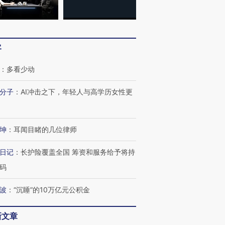
客
：
多看少动
分子
：
AI冲击之下，年轻人与高学历女性更
坤
：
耳闻目睹的几位律师
日记
：
长护险覆盖全国 筹资和服务给予将持
码
波
：
“沉睡”的10万亿元公积金
新文章