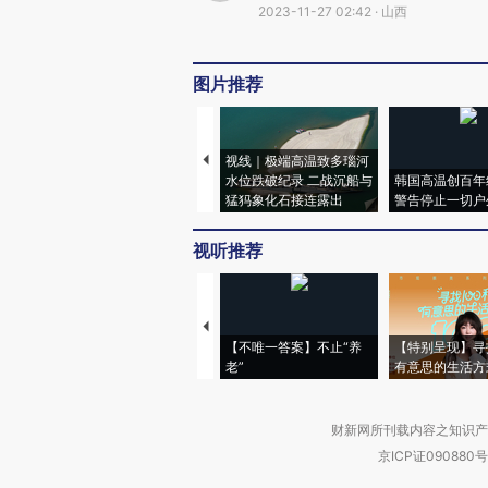
2023-11-27 02:42 · 山西
图片推荐
视线｜极端高温致多瑙河
水位跌破纪录 二战沉船与
韩国高温创百年
猛犸象化石接连露出
警告停止一切户
视听推荐
【不唯一答案】不止“养
【特别呈现】寻
老”
有意思的生活方
财新网所刊载内容之知识产
京ICP证090880号