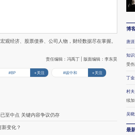
博
阅宏观经济、股票债券、公司人物，财经数据尽在掌握。
唐涯
知识
责任编辑：冯禹丁 | 版面编辑：李东昊
受伤
#BP
+关注
#碳中和
+关注
丁金
村夫
续加
吴晓
已至中点 关键内容争议仍存
何新变化？
最