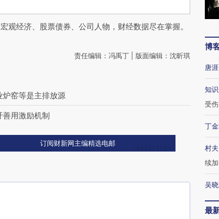
阅宏观经济、股票债券、公司人物，财经数据尽在掌握。
博
责任编辑：冯禹丁 | 版面编辑：沈昕琪
唐涯
知识
业炉窑等是主排放源
受伤
吁善用激励机制
丁金
订阅财新网主编精选电邮
村夫
续加
吴晓
最