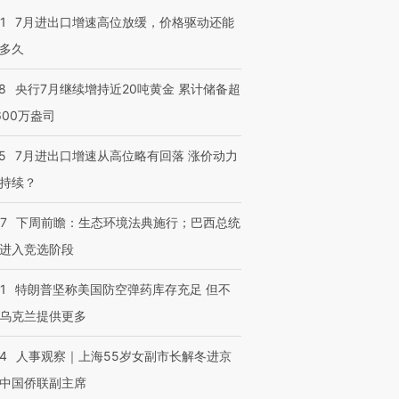
1
7月进出口增速高位放缓，价格驱动还能
多久
8
央行7月继续增持近20吨黄金 累计储备超
600万盎司
5
7月进出口增速从高位略有回落 涨价动力
持续？
07
下周前瞻：生态环境法典施行；巴西总统
进入竞选阶段
1
特朗普坚称美国防空弹药库存充足 但不
乌克兰提供更多
24
人事观察｜上海55岁女副市长解冬进京
中国侨联副主席