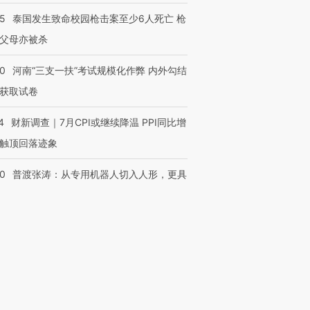
45
泰国发生致命校园枪击案至少6人死亡 枪
父母亦被杀
40
河南“三支一扶”考试规模化作弊 内外勾结
获取试卷
4
财新调查｜7月CPI或继续降温 PPI同比增
触顶回落迹象
00
普渡张涛：从专用机器人切入人形，更具