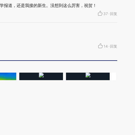
学报道，还是我接的新生。没想到这么厉害，祝贺！
37
·
回复
14
·
回复
加沙上百万流离失所者困
视线｜HYROX的吸金
马航飞行员
纪录 当局
于“塑料烤箱” 高温引发健
术：是什么让中产们甘
粒摇头丸 尿
外活动
康危机
心“花钱找虐”？
毒品
【推广】走