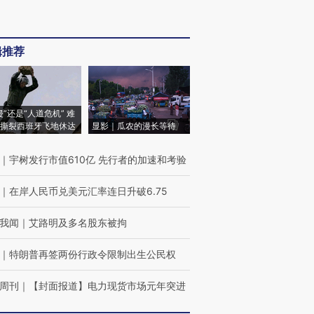
辑推荐
侵”还是“人道危机” 难
撕裂西班牙飞地休达
显影｜瓜农的漫长等待
｜
宇树发行市值610亿 先行者的加速和考验
｜
在岸人民币兑美元汇率连日升破6.75
我闻
｜
艾路明及多名股东被拘
｜
特朗普再签两份行政令限制出生公民权
周刊
｜
【封面报道】电力现货市场元年突进