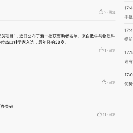
17:
2
·
回复
手祖
17:
究员项目”，近日公布了新一批获资助者名单。来自数学与物质科
提前
6位杰出科学家入选，最年轻的38岁。
1
·
回复
17:1
速有
17:
·
回复
优势
更多突破
11
·
回复