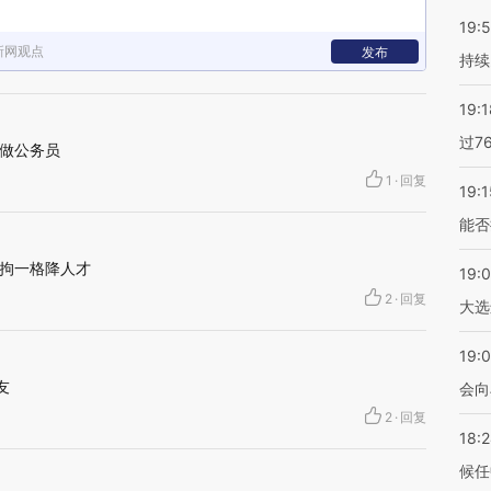
19:5
新网观点
发布
持续
19:1
过7
做公务员
1
·
回复
19:1
能否
拘一格降人才
19:
2
·
回复
大选
19:0
友
会向
2
·
回复
18:
候任