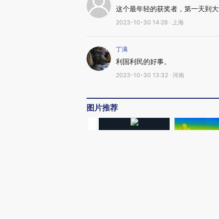
这个最年轻的获奖者，第一天到大
2023-10-30 14:26 · 上海
丁满
利国利民的好事。
2023-10-30 13:32 · 河南
图片推荐
视线｜极端高温致多瑙河
水位跌破纪录 二战沉船与
韩国高温创百年
猛犸象化石接连露出
警告停止一切户
视听推荐