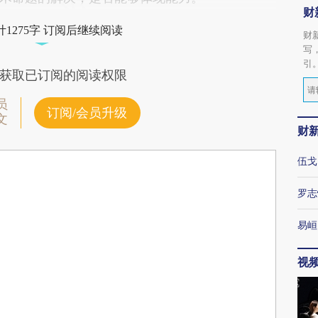
财
1275字 订阅后继续阅读
财
写
引
获取已订阅的阅读权限
员
订阅/会员升级
文
财
伍戈
罗志
易峘
视