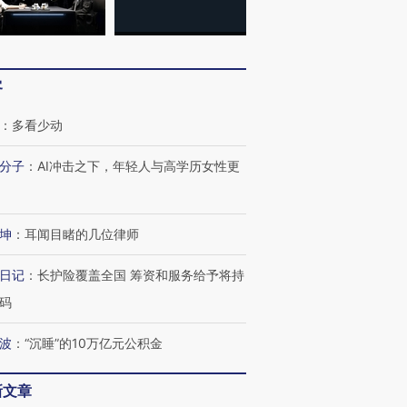
客
：
多看少动
分子
：
AI冲击之下，年轻人与高学历女性更
坤
：
耳闻目睹的几位律师
日记
：
长护险覆盖全国 筹资和服务给予将持
码
波
：
“沉睡”的10万亿元公积金
新文章