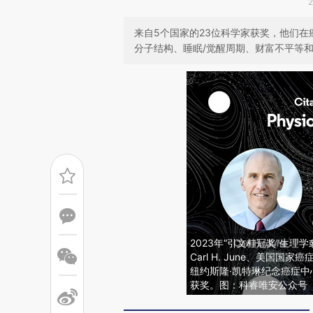
来自5个国家的23位科学家获奖，他们
分子结构、睡眠/觉醒周期、财富不平等
2023年“引文桂冠奖”生
Carl H. June、美国国家癌
纽约斯隆·凯特琳纪念癌症中心细
获奖。图：科睿唯安公众号