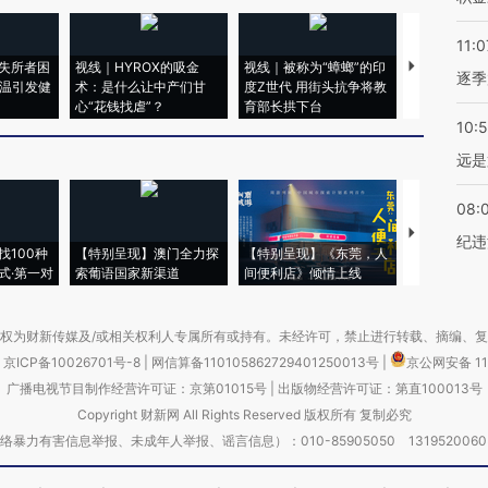
11:0
失所者困
视线｜HYROX的吸金
视线｜被称为“蟑螂”的印
视线｜“入侵
逐季
高温引发健
术：是什么让中产们甘
度Z世代 用街头抗争将教
机”？难民潮
心“花钱找虐”？
育部长拱下台
飞地休达
10:
远是
08:
【推广】走
纪违
找100种
【特别呈现】澳门全力探
【特别呈现】《东莞，人
会，让数智科
式·第一对
索葡语国家新渠道
间便利店》倾情上线
业
权为财新传媒及/或相关权利人专属所有或持有。未经许可，禁止进行转载、摘编、
京ICP备10026701号-8
|
网信算备110105862729401250013号
|
京公网安备 11
广播电视节目制作经营许可证：京第01015号
|
出版物经营许可证：第直100013号
Copyright 财新网 All Rights Reserved 版权所有 复制必究
害信息举报、未成年人举报、谣言信息）：010-85905050 13195200605 举报邮