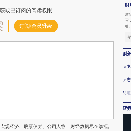
财
获取已订阅的阅读权限
财
写
员
订阅/会员升级
引
文
财
伍戈
罗志
易峘
视
阅宏观经济、股票债券、公司人物，财经数据尽在掌握。