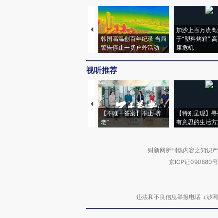
加沙上百万流离
韩国高温创百年纪录 当局
于“塑料烤箱” 
警告停止一切户外活动
康危机
视听推荐
【不唯一答案】不止“养
【特别呈现】寻
老”
有意思的生活方
财新网所刊载内容之知识产
京ICP证090880号
违法和不良信息举报电话（涉网络暴力有