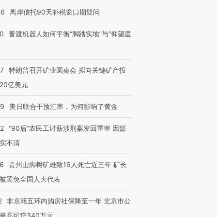
46
离岸信托90天补税窗口期疑问
00
普渡机器人如何平衡“脚踏实地”与“仰望星
？
57
特朗普召开矿业圆桌会 拟向关键矿产投
20亿美元
09
美日联合干预汇率，为何影响了黄金
32
“90后”农民工讨薪涉刑案发回重审 因部
实不清
36
贵州山脚树矿难致16人死亡近三年 矿长
被罢免全国人大代表
2
非京籍五环内购房社保降至一年 北京市公
最高可贷340万元