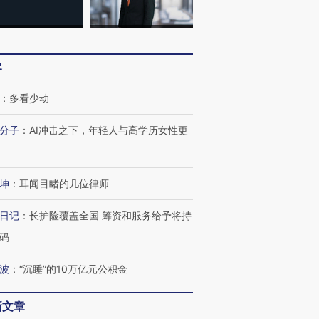
客
：
多看少动
分子
：
AI冲击之下，年轻人与高学历女性更
坤
：
耳闻目睹的几位律师
日记
：
长护险覆盖全国 筹资和服务给予将持
码
波
：
“沉睡”的10万亿元公积金
新文章