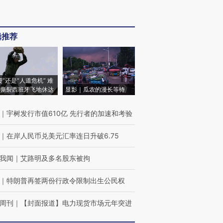
辑推荐
侵”还是“人道危机” 难
撕裂西班牙飞地休达
显影｜瓜农的漫长等待
｜
宇树发行市值610亿 先行者的加速和考验
｜
在岸人民币兑美元汇率连日升破6.75
我闻
｜
艾路明及多名股东被拘
｜
特朗普再签两份行政令限制出生公民权
周刊
｜
【封面报道】电力现货市场元年突进