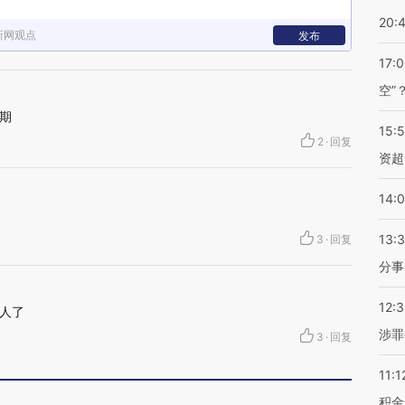
20:
新网观点
发布
17:
空”
期
15:
2
·
回复
资超
14:
13:
3
·
回复
分事
12:
人了
涉罪
3
·
回复
11:1
积金