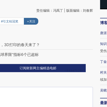
责任编辑：冯禹丁 | 版面编辑：刘春辉
#引文桂冠奖
+关注
博
唐涯
知识
，3D打印的春天来了？
受伤
地球界限”指标6个已超标
丁金
订阅财新网主编精选电邮
村夫
续加
吴晓
最