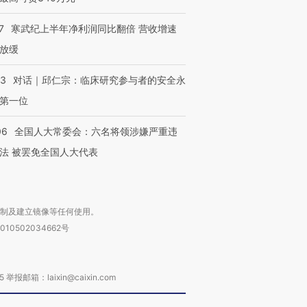
7
寒武纪上半年净利润同比翻倍 营收增速
”还是“人道危
湖北宜昌局部短时降雨
哈尔滨遭遇短时极端强降
放缓
撕裂西班牙
128毫米 紧急转移近
雨 3小时累计雨量超80毫
秘鲁纳斯
4000人
米
13人遇难
53
对话｜邱仁宗：临床研究参与者的安全永
第一位
06
全国人大常委会：六名将领涉嫌严重违
进第四届链博
【商旅对话】华住集团
法 被罢免全国人大代表
技“链”接产
【特别呈现】寻找100种
CFO：不靠规模取胜，华
【特别呈
有意思的生活方式·第三对
住三大增长引擎是什么？
有意思的
复制及建立镜像等任何使用。
010502034662号
箱：laixin@caixin.com