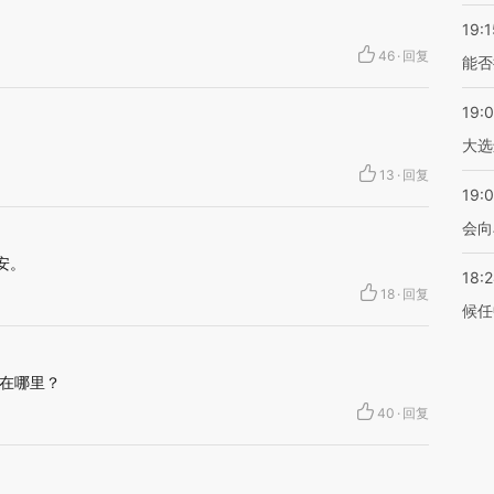
19:1
46
·
回复
能否
19:
大选
13
·
回复
19:0
会向
安。
18:
18
·
回复
候任
在哪里？
40
·
回复