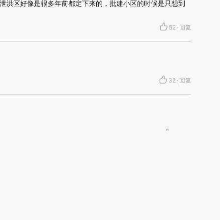
泄洪区好像是很多年前都定下来的，批建小区的时候是只想到
52
·
回复
32
·
回复
8
·
回复
致多瑙河
加沙上百万流离失所者困
视线｜HYROX的吸金
马航飞行员
二战沉船与
于“塑料烤箱” 高温引发健
术：是什么让中产们甘
粒摇头丸 尿
露出
康危机
心“花钱找虐”？
毒品