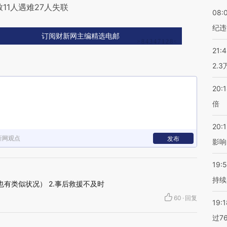
11人遇难27人失联
08:
纪违
订阅财新网主编精选电邮
21:
2.
20:
倍
20:1
新网观点
发布
影响
19:5
持续
时也有类似状况） 2.事后救援不及时
60
·
回复
19:1
过7