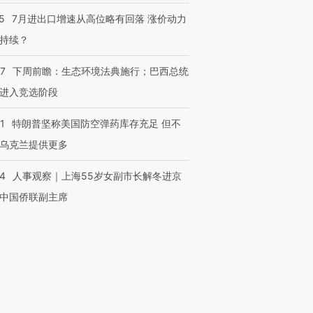
5
7月进出口增速从高位略有回落 涨价动力
持续？
07
下周前瞻：生态环境法典施行；巴西总统
进入竞选阶段
1
特朗普坚称美国防空弹药库存充足 但不
乌克兰提供更多
24
人事观察｜上海55岁女副市长解冬进京
中国侨联副主席