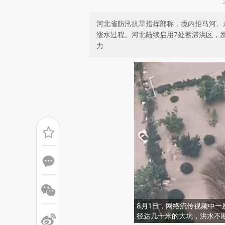
河北省防汛抗旱指挥部称，境内拒马河、
涨水过程。河北陆续启用7处蓄滞洪区，
力
8月1日，网络流传视频中
径达几十米的大坑，洪水不