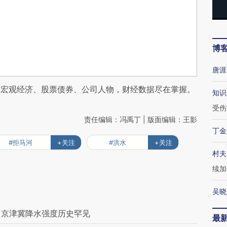
博
唐涯
阅宏观经济、股票债券、公司人物，财经数据尽在掌握。
知识
受伤
责任编辑：冯禹丁 | 版面编辑：王影
丁金
#拒马河
+关注
#洪水
+关注
村夫
续加
吴晓
 京津冀降水强度历史罕见
最