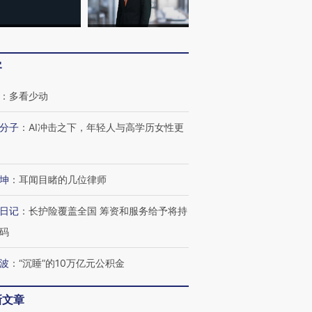
客
：
多看少动
分子
：
AI冲击之下，年轻人与高学历女性更
坤
：
耳闻目睹的几位律师
日记
：
长护险覆盖全国 筹资和服务给予将持
码
波
：
“沉睡”的10万亿元公积金
新文章