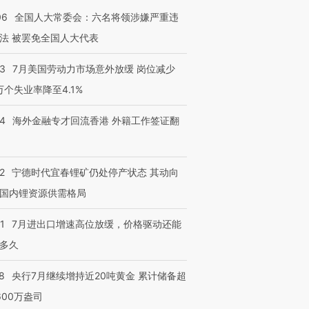
06
全国人大常委会：六名将领涉嫌严重违
法 被罢免全国人大代表
43
7月美国劳动力市场意外放缓 岗位减少
3万个失业率降至4.1%
14
海外金融专才回流香港 外籍工作签证翻
2
宁德时代宜春锂矿仍处停产状态 其动向
国内锂资源供需格局
1
7月进出口增速高位放缓，价格驱动还能
多久
8
央行7月继续增持近20吨黄金 累计储备超
600万盎司