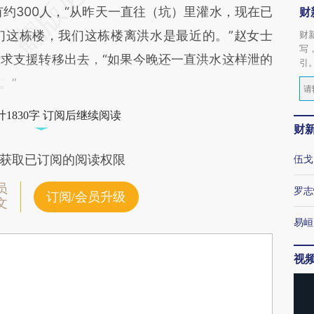
约300人，“从昨天一直往（坑）里灌水，现在已
财
们这栋楼，我们这栋楼离洪水是最近的。”赵女士
财
写
求支援转移出去，“如果今晚还一直洪水这样泄的
引
。”
1830字 订阅后继续阅读
财
获取已订阅的阅读权限
伍戈
员
罗志
订阅/会员升级
文
易峘
视