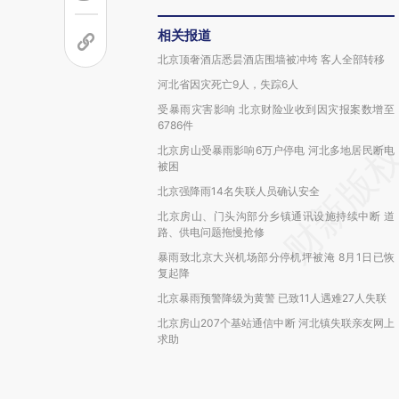
相关报道
北京顶奢酒店悉昙酒店围墙被冲垮 客人全部转移
河北省因灾死亡9人，失踪6人
受暴雨灾害影响 北京财险业收到因灾报案数增至
6786件
北京房山受暴雨影响6万户停电 河北多地居民断电
被困
北京强降雨14名失联人员确认安全
北京房山、门头沟部分乡镇通讯设施持续中断 道
路、供电问题拖慢抢修
暴雨致北京大兴机场部分停机坪被淹 8月1日已恢
复起降
北京暴雨预警降级为黄警 已致11人遇难27人失联
北京房山207个基站通信中断 河北镇失联亲友网上
求助