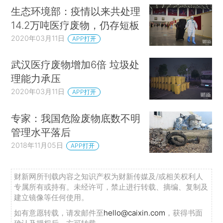
生态环境部：疫情以来共处理
14.2万吨医疗废物，仍存短板
2020年03月11日
APP打开
武汉医疗废物增加6倍 垃圾处
理能力承压
2020年03月11日
APP打开
专家：我国危险废物底数不明
管理水平落后
2018年11月05日
APP打开
财新网所刊载内容之知识产权为财新传媒及/或相关权利人
专属所有或持有。未经许可，禁止进行转载、摘编、复制及
建立镜像等任何使用。
如有意愿转载，请发邮件至
hello@caixin.com
，获得书面