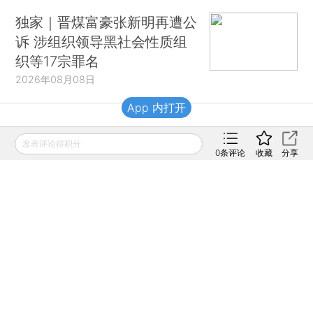
独家｜晋煤富豪张新明再遭公
诉 涉组织领导黑社会性质组
织等17宗罪名
2026年08月08日
App 内打开
财新移动
发表评论得积分
0
条评论
收藏
分享
财新
财新周刊
Caixin
登录
网页版
订阅电邮
|
|
Copyright 财新网 All Rights Reserved