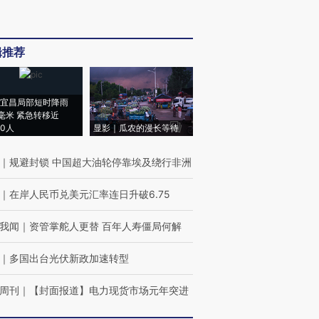
辑推荐
宜昌局部短时降雨
8毫米 紧急转移近
00人
显影｜瓜农的漫长等待
｜
规避封锁 中国超大油轮停靠埃及绕行非洲
｜
在岸人民币兑美元汇率连日升破6.75
我闻
｜
资管掌舵人更替 百年人寿僵局何解
｜
多国出台光伏新政加速转型
周刊
｜
【封面报道】电力现货市场元年突进