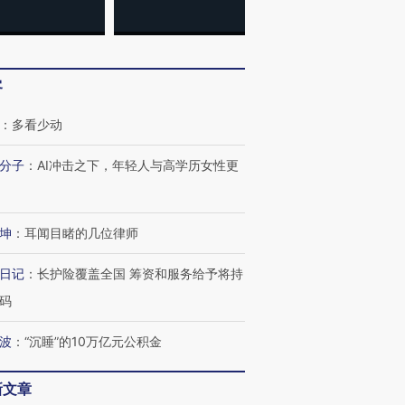
客
：
多看少动
分子
：
AI冲击之下，年轻人与高学历女性更
坤
：
耳闻目睹的几位律师
日记
：
长护险覆盖全国 筹资和服务给予将持
码
波
：
“沉睡”的10万亿元公积金
新文章