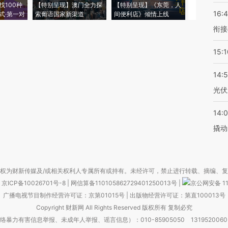
找100种
【特别呈现】澳门全力探
【特别呈现】《东莞，人
会，让数智科
16:
式·第一对
索葡语国家新渠道
间便利店》倾情上线
业
衔接
15:1
14:
光伏
14:
撬动
权为财新传媒及/或相关权利人专属所有或持有。未经许可，禁止进行转载、摘编、
京ICP备10026701号-8
|
网信算备110105862729401250013号
|
京公网安备 11
广播电视节目制作经营许可证：京第01015号
|
出版物经营许可证：第直100013号
Copyright 财新网 All Rights Reserved 版权所有 复制必究
害信息举报、未成年人举报、谣言信息）：010-85905050 13195200605 举报邮