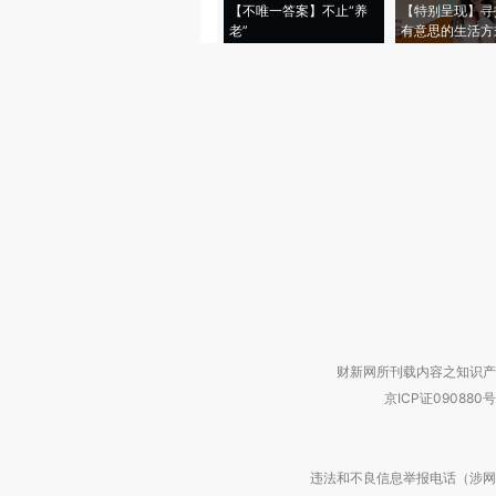
【不唯一答案】不止“养
【特别呈现】寻
老”
有意思的生活方
财新网所刊载内容之知识产
京ICP证090880号
违法和不良信息举报电话（涉网络暴力有