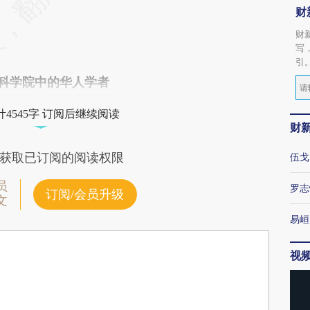
财
财
写
引
科学院中的华人学者
4545字 订阅后继续阅读
财
获取已订阅的阅读权限
伍戈
员
罗志
订阅/会员升级
文
易峘
视