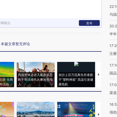
22:1
与战
新网观点
发布
20:
半年
本篇文章暂无评论
17:2
注册
17:1
国品
西班牙休达进入紧急状态
加沙上百万流离失所者困
视线｜HYR
纪录 当局
数千非法移民从摩洛哥闯
于“塑料烤箱” 高温引发健
术：是什么
外活动
入
康危机
心“花钱找虐
17:
渠道
16:
强劲
【推广】走