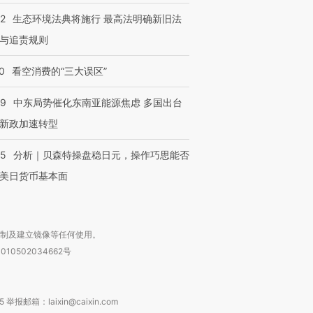
技“链”接产
【特别呈现】寻找100种
CFO：不靠规模取胜，华
【特别呈
42
生态环境法典将施行 最高法明确新旧法
有意思的生活方式·第三对
住三大增长引擎是什么？
有意思的
与追责规则
0
看空消费的“三大误区”
59
中东局势催化东南亚能源焦虑 多国出台
新政加速转型
05
分析｜贝森特操盘稳日元，操作巧思能否
美日货币基本面
复制及建立镜像等任何使用。
010502034662号
箱：laixin@caixin.com