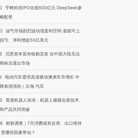
0
宇树科技IPO估值600亿元 DeepSeek参
略配售
22
油气市场剧烈波动现套利空间 嘉能可上
扭亏、净利增超50亿美元
6
贝恩资本宣布收购贡茶 在中国大陆无法
商标后退出市场
6
电动汽车需求高涨驱动澳洲车市增长 中
牌表现强劲｜出海·汽车
OX的吸金
马航飞行员跨国走私7万
视线｜被称为“蟑螂”的印
让中产们甘
粒摇头丸 尿检体内含3种
度Z世代 用街头抗争将教
秘鲁纳斯
”？
毒品
育部长拱下台
13人遇难
00
普渡机器人张涛：机器人规模化靠技术、
和产品共同突破
56
财新调查｜7月消费或有反弹、出口维持
 受哪些因素带动？
进第四届链博
【商旅对话】华住集团