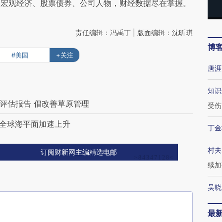
阅宏观经济、股票债券、公司人物，财经数据尽在掌握。
责任编辑：冯禹丁 | 版面编辑：沈昕琪
博
#美国
+关注
唐涯
知识
评估报告 倡改善草原管理
受伤
全球海平面加速上升
丁金
村夫
订阅财新网主编精选电邮
续加
吴晓
最