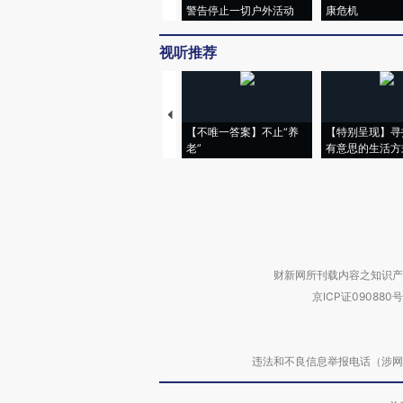
警告停止一切户外活动
康危机
视听推荐
【不唯一答案】不止“养
【特别呈现】寻
老”
有意思的生活方
财新网所刊载内容之知识产
京ICP证090880号
违法和不良信息举报电话（涉网络暴力有