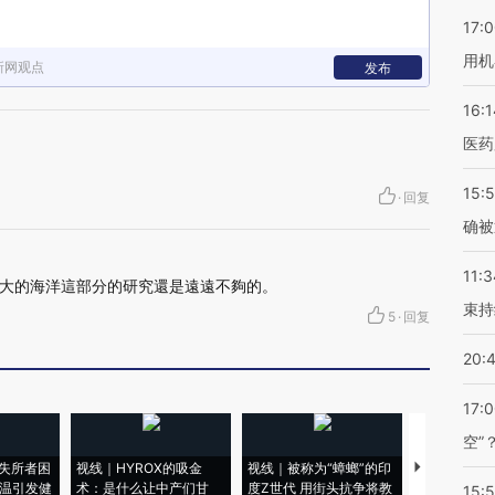
17:
用机
新网观点
发布
16:1
医药
15:5
·
回复
确被
11:3
大的海洋這部分的研究還是遠遠不夠的。
束持
5
·
回复
20:
17:
空”
失所者困
视线｜HYROX的吸金
视线｜被称为“蟑螂”的印
视线｜“入侵
高温引发健
术：是什么让中产们甘
度Z世代 用街头抗争将教
机”？难民潮
15: