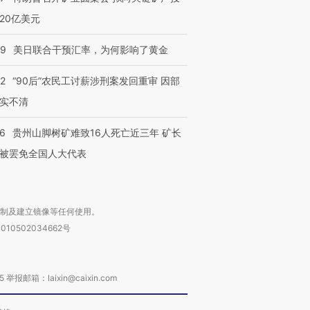
4000人
米
13人遇难
20亿美元
09
美日联合干预汇率，为何影响了黄金
32
“90后”农民工讨薪涉刑案发回重审 因部
进第四届链博
【商旅对话】华住集团
实不清
技“链”接产
【特别呈现】寻找100种
CFO：不靠规模取胜，华
【特别呈
有意思的生活方式·第三对
住三大增长引擎是什么？
有意思的
36
贵州山脚树矿难致16人死亡近三年 矿长
被罢免全国人大代表
复制及建立镜像等任何使用。
010502034662号
箱：laixin@caixin.com