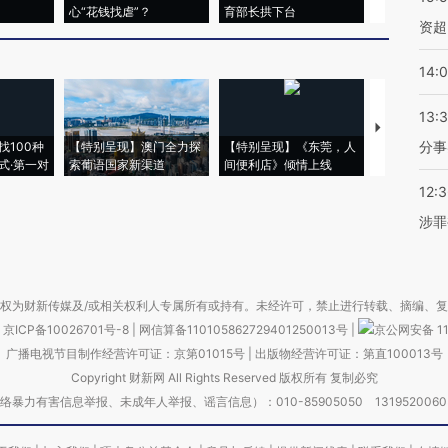
心“花钱找虐”？
育部长拱下台
飞地休达
资超
14:
13:
【推广】走
分事
找100种
【特别呈现】澳门全力探
【特别呈现】《东莞，人
会，让数智科
式·第一对
索葡语国家新渠道
间便利店》倾情上线
业
12:
涉罪
权为财新传媒及/或相关权利人专属所有或持有。未经许可，禁止进行转载、摘编、
京ICP备10026701号-8
|
网信算备110105862729401250013号
|
京公网安备 11
广播电视节目制作经营许可证：京第01015号
|
出版物经营许可证：第直100013号
Copyright 财新网 All Rights Reserved 版权所有 复制必究
害信息举报、未成年人举报、谣言信息）：010-85905050 13195200605 举报邮