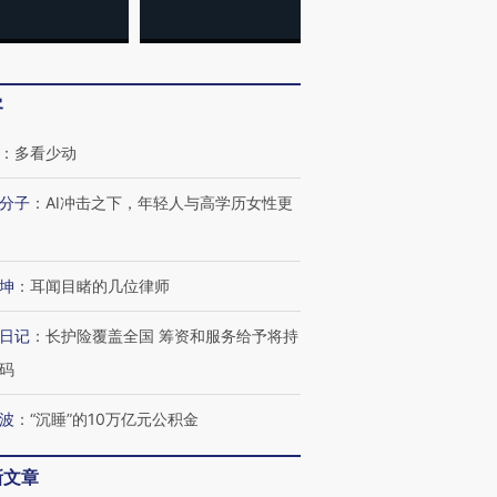
客
：
多看少动
分子
：
AI冲击之下，年轻人与高学历女性更
坤
：
耳闻目睹的几位律师
日记
：
长护险覆盖全国 筹资和服务给予将持
码
波
：
“沉睡”的10万亿元公积金
新文章