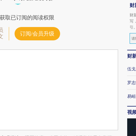
财
财
获取已订阅的阅读权限
写
引
员
订阅/会员升级
文
财
伍戈
罗志
易峘
视