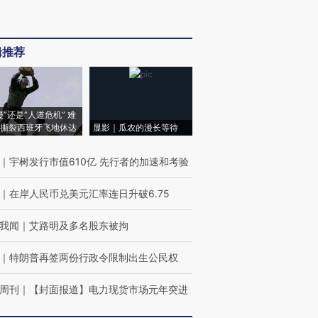
辑推荐
侵”还是“人道危机” 难
撕裂西班牙飞地休达
显影｜瓜农的漫长等待
｜
宇树发行市值610亿 先行者的加速和考验
｜
在岸人民币兑美元汇率连日升破6.75
我闻
｜
艾路明及多名股东被拘
｜
特朗普再签两份行政令限制出生公民权
周刊
｜
【封面报道】电力现货市场元年突进