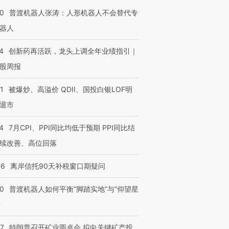
00
普渡机器人张涛：人形机器人不会替代专
器人
4
创新药再活跃，龙头上调全年业绩指引｜
股周报
1
被爆炒、高溢价 QDII、国投白银LOF明
退市
4
7月CPI、PPI同比均低于预期 PPI同比结
续改善、高位回落
46
离岸信托90天补税窗口期疑问
00
普渡机器人如何平衡“脚踏实地”与“仰望星
？
”还是“人道危
湖北宜昌局部短时降雨
哈尔滨遭遇短时极端强降
撕裂西班牙
128毫米 紧急转移近
雨 3小时累计雨量超80毫
秘鲁纳斯
57
特朗普召开矿业圆桌会 拟向关键矿产投