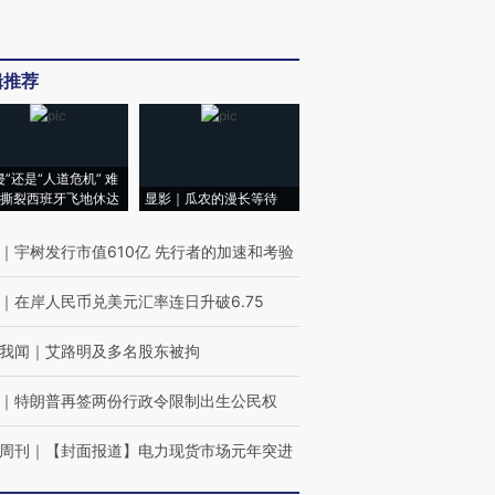
辑推荐
侵”还是“人道危机” 难
撕裂西班牙飞地休达
显影｜瓜农的漫长等待
｜
宇树发行市值610亿 先行者的加速和考验
｜
在岸人民币兑美元汇率连日升破6.75
我闻
｜
艾路明及多名股东被拘
｜
特朗普再签两份行政令限制出生公民权
周刊
｜
【封面报道】电力现货市场元年突进