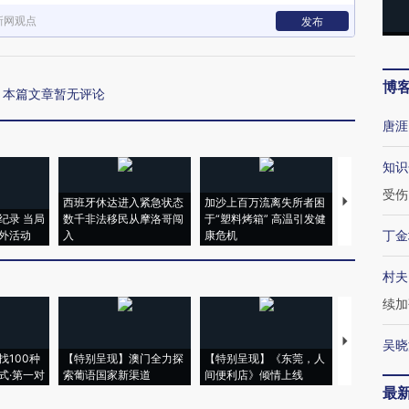
新网观点
发布
博
本篇文章暂无评论
唐涯
知识
受伤
西班牙休达进入紧急状态
加沙上百万流离失所者困
视线｜HYR
纪录 当局
数千非法移民从摩洛哥闯
于“塑料烤箱” 高温引发健
术：是什么
丁金
外活动
入
康危机
心“花钱找虐
村夫
续加
【推广】走
吴晓
找100种
【特别呈现】澳门全力探
【特别呈现】《东莞，人
会，让数智科
式·第一对
索葡语国家新渠道
间便利店》倾情上线
业
最