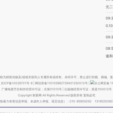
元二
09:
0.1
09:
08:
速和
权为财新传媒及/或相关权利人专属所有或持有。未经许可，禁止进行转载、摘编、
京ICP备10026701号-8
|
网信算备110105862729401250013号
|
京公网安备 11
广播电视节目制作经营许可证：京第01015号
|
出版物经营许可证：第直100013号
Copyright 财新网 All Rights Reserved 版权所有 复制必究
害信息举报、未成年人举报、谣言信息）：010-85905050 13195200605 举报邮