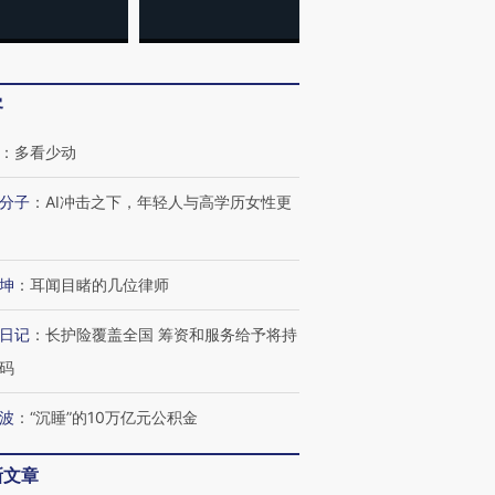
客
：
多看少动
分子
：
AI冲击之下，年轻人与高学历女性更
OX的吸金
马航飞行员跨国走私7万
视线｜被称为“蟑螂”的印
让中产们甘
粒摇头丸 尿检体内含3种
度Z世代 用街头抗争将教
秘鲁纳斯
坤
：
耳闻目睹的几位律师
”？
毒品
育部长拱下台
13人遇难
日记
：
长护险覆盖全国 筹资和服务给予将持
码
进第四届链博
【商旅对话】华住集团
波
：
“沉睡”的10万亿元公积金
技“链”接产
【特别呈现】寻找100种
CFO：不靠规模取胜，华
【特别呈
有意思的生活方式·第三对
住三大增长引擎是什么？
有意思的
新文章