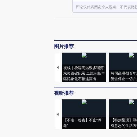
评论仅代表网友个人观点，不代表财
图片推荐
视线｜极端高温致多瑙河
水位跌破纪录 二战沉船与
韩国高温创百年
猛犸象化石接连露出
警告停止一切户
视听推荐
【不唯一答案】不止“养
【特别呈现】寻
老”
有意思的生活方