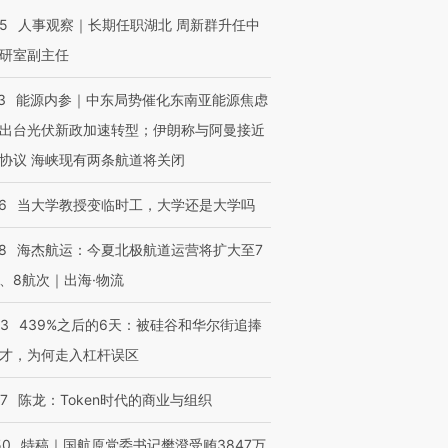
25
人事观察｜长期任职湖北 周新群升任中
研室副主任
3
能源内参｜中东局势催化东南亚能源焦虑
出台光伏新政加速转型；伊朗称与阿曼接近
协议 海峡现有两条航道将关闭
6
当大学教授变临时工，大学还是大学吗
8
海杰航运：今夏北极航道运营将扩大至7
、8航次｜出海·物流
53
439%之后的6天：被硅谷和华尔街追捧
才，为何走入杠杆误区
07
陈龙：Token时代的商业与组织
50
特稿｜国航原党委书记樊澄受贿3847万