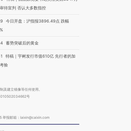
审待宣判 否认大多数指控
29
今日开盘：沪指报3896.49点 跌幅
0%
24
蓄势突破后的黄金
51
特稿｜宇树发行市值610亿 先行者的加
考验
复制及建立镜像等任何使用。
010502034662号
箱：laixin@caixin.com