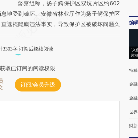
督察组称，扬子鳄保护区双坑片区约602
栖息地受到破坏。安徽省林业厅作为扬子鳄保护区
编
一直遮掩隐瞒违法事实，导致保护区被破坏问题久
3303字 订阅后继续阅读
“入
民潮
获取已订阅的阅读权限
特稿
员
金融
订阅/会员升级
文
金融
世界
财新