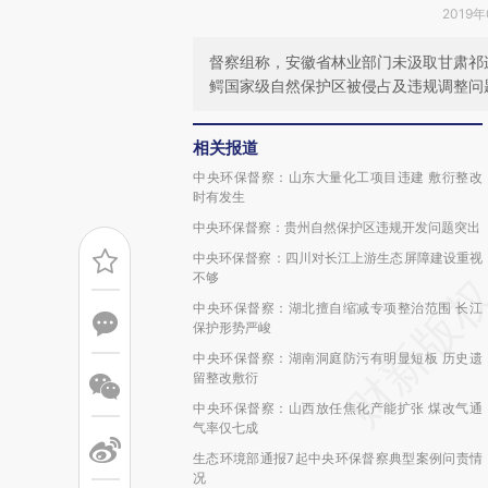
2019年
督察组称，安徽省林业部门未汲取甘肃祁
鳄国家级自然保护区被侵占及违规调整问
相关报道
中央环保督察：山东大量化工项目违建 敷衍整改
时有发生
中央环保督察：贵州自然保护区违规开发问题突出
中央环保督察：四川对长江上游生态屏障建设重视
不够
中央环保督察：湖北擅自缩减专项整治范围 长江
保护形势严峻
中央环保督察：湖南洞庭防污有明显短板 历史遗
留整改敷衍
中央环保督察：山西放任焦化产能扩张 煤改气通
气率仅七成
生态环境部通报7起中央环保督察典型案例问责情
况