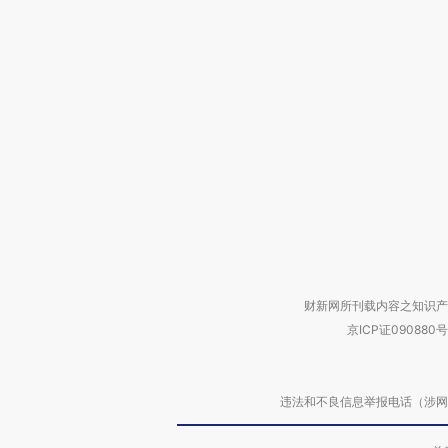
财新网所刊载内容之知识产
京ICP证090880号
违法和不良信息举报电话（涉网络暴力有