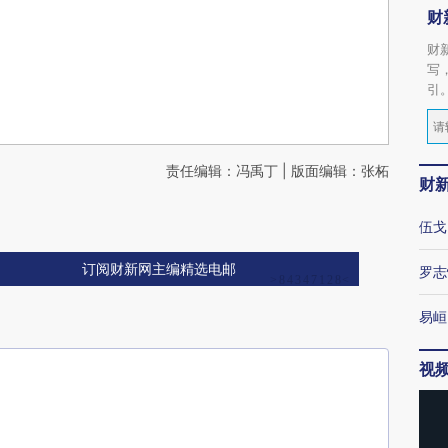
财
财
写
引
责任编辑：冯禹丁 | 版面编辑：张柘
财
伍戈
订阅财新网主编精选电邮
罗志
易峘
视