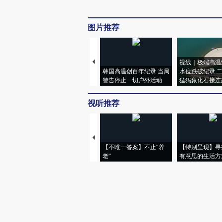
图片推荐
视线｜极端高温
韩国高温创百年纪录 当局
水位跌破纪录 
警告停止一切户外活动
猛犸象化石接连
视听推荐
【不唯一答案】不止“养
【特别呈现】寻
老”
有意思的生活方