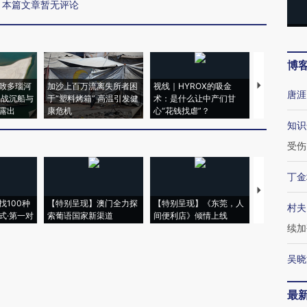
本篇文章暂无评论
博
致多瑙河
加沙上百万流离失所者困
视线｜HYROX的吸金
马航飞行员
唐涯
二战沉船与
于“塑料烤箱” 高温引发健
术：是什么让中产们甘
粒摇头丸 尿
露出
康危机
心“花钱找虐”？
毒品
知识
受伤
丁金
【推广】走
找100种
【特别呈现】澳门全力探
【特别呈现】《东莞，人
会，让数智科
村夫
式·第一对
索葡语国家新渠道
间便利店》倾情上线
业
续加
吴晓
最