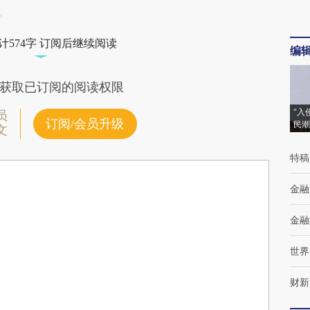
%。
计574字 订阅后继续阅读
编
获取已订阅的阅读权限
“入
员
订阅/会员升级
民潮
文
特稿
金融
金融
世界
财新