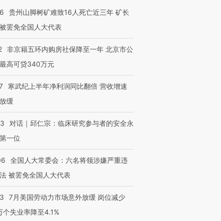
36
贵州山脚树矿难致16人死亡近三年 矿长
被罢免全国人大代表
2
非京籍五环内购房社保降至一年 北京市公
最高可贷340万元
7
寒武纪上半年净利润同比翻倍 营收增速
放缓
53
对话｜邱仁宗：临床研究参与者的安全永
第一位
06
全国人大常委会：六名将领涉嫌严重违
法 被罢免全国人大代表
43
7月美国劳动力市场意外放缓 岗位减少
3万个失业率降至4.1%