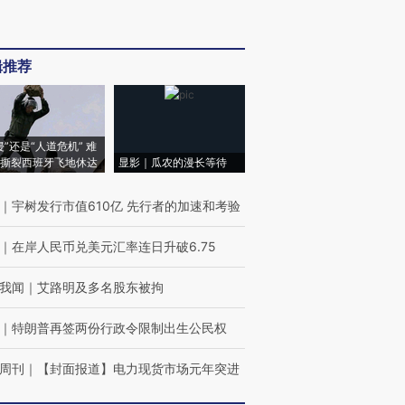
辑推荐
侵”还是“人道危机” 难
撕裂西班牙飞地休达
显影｜瓜农的漫长等待
｜
宇树发行市值610亿 先行者的加速和考验
｜
在岸人民币兑美元汇率连日升破6.75
我闻
｜
艾路明及多名股东被拘
｜
特朗普再签两份行政令限制出生公民权
周刊
｜
【封面报道】电力现货市场元年突进