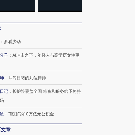
客
跨国走私7万
视线｜被称为“蟑螂”的印
视线｜“入侵”还是“人道危
：
多看少动
检体内含3种
度Z世代 用街头抗争将教
机”？难民潮撕裂西班牙
秘鲁纳斯
育部长拱下台
飞地休达
13人遇难
分子
：
AI冲击之下，年轻人与高学历女性更
坤
：
耳闻目睹的几位律师
进第四届链博
【商旅对话】华住集团
技“链”接产
【特别呈现】寻找100种
CFO：不靠规模取胜，华
【特别呈
日记
：
长护险覆盖全国 筹资和服务给予将持
有意思的生活方式·第三对
住三大增长引擎是什么？
有意思的
码
波
：
“沉睡”的10万亿元公积金
新文章