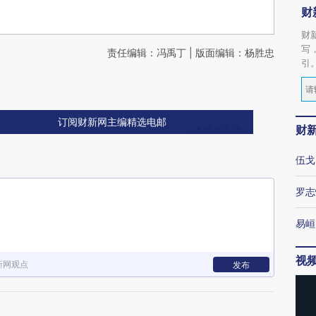
财
财
写
责任编辑：冯禹丁 | 版面编辑：杨胜忠
引
订阅财新网主编精选电邮
财
伍戈
罗志
易峘
视
新网观点
发布