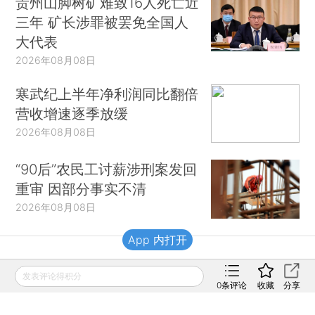
贵州山脚树矿难致16人死亡近
三年 矿长涉罪被罢免全国人
大代表
2026年08月08日
寒武纪上半年净利润同比翻倍
营收增速逐季放缓
2026年08月08日
“90后”农民工讨薪涉刑案发回
重审 因部分事实不清
2026年08月08日
App 内打开
财新移动
发表评论得积分
0
条评论
收藏
分享