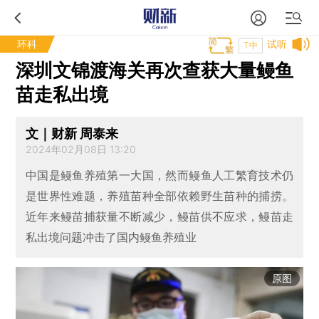
环科
试听
T中
深圳文锦渡海关再次查获大量鳗鱼
苗走私出境
文｜财新 周泰来
2024年02月08日 13:20
中国是鳗鱼养殖第一大国，然而鳗鱼人工繁育技术仍
是世界性难题，养殖苗种全部依赖野生苗种的捕捞。
近年来鳗苗捕获量不断减少，鳗苗供不应求，鳗苗走
私出境问题冲击了国内鳗鱼养殖业
原图