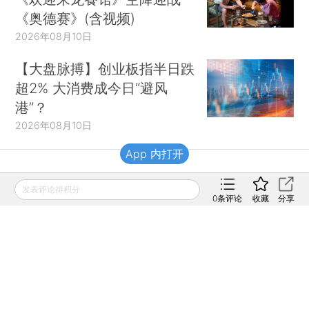
《奥德赛》(含视频)
2026年08月10日
【大盘脉搏】创业板指半日跌
超2% 大消费成今日“避风
港”？
2026年08月10日
App 内打开
财新移动
发表评论得积分
0
条评论
收藏
分享
财新
财新周刊
Caixin
登录
网页版
订阅电邮
|
|
Copyright 财新网 All Rights Reserved