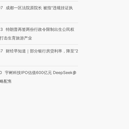
07
成都一区法院原院长 被指“违规挂证执
43
特朗普再签两份行政令限制出生公民权
打击生育旅游产业
37
财经早知道｜部分银行房贷利率，降至“2
0
宇树科技IPO估值600亿元 DeepSeek参
略配售