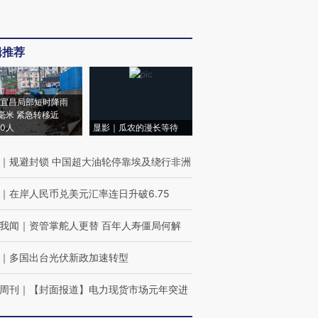
辑推荐
宜昌局部短时降雨
8毫米 紧急转移近
00人
显影｜瓜农的漫长等待
｜
规避封锁 中国超大油轮停靠埃及绕行非洲
｜
在岸人民币兑美元汇率连日升破6.75
我闻
｜
资管掌舵人更替 百年人寿僵局何解
｜
多国出台光伏新政加速转型
周刊
｜
【封面报道】电力现货市场元年突进