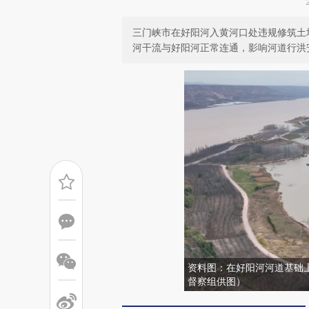
三门峡市在好阳河入黄河口处违规修筑土
河干流与好阳河正常连通，影响河道行洪
资料图：在好阳河河道基础
督察组供图）