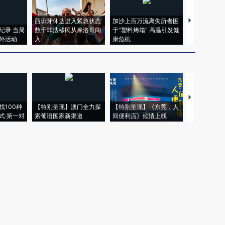
西班牙休达进入紧急状态
加沙上百万流离失所者困
视线｜HYR
纪录 当局
数千非法移民从摩洛哥闯
于“塑料烤箱” 高温引发健
术：是什么
外活动
入
康危机
心“花钱找虐
【推广】走
找100种
【特别呈现】澳门全力探
【特别呈现】《东莞，人
会，让数智科
式·第一对
索葡语国家新渠道
间便利店》倾情上线
业
权为财新传媒及/或相关权利人专属所有或持有。未经许可，禁止进行转载、摘编、
京ICP备10026701号-8
|
网信算备110105862729401250013号
|
京公网安备 11
广播电视节目制作经营许可证：京第01015号
|
出版物经营许可证：第直100013号
Copyright 财新网 All Rights Reserved 版权所有 复制必究
害信息举报、未成年人举报、谣言信息）：010-85905050 13195200605 举报邮
于我们
|
加入我们
|
啄木鸟公益基金会
|
意见与反馈
|
提供新闻线索
|
联系我们
|
友情