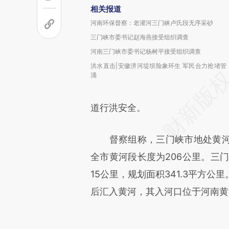
相关报道
河南环保督察：老灌河三门峡卢氏段无序采砂
三门峡市委书记赵海燕接受组织调查
河南三门峡市委书记杨树平接受组织调查
洪水直击|安徽淠河堤坝险象环生 军民合力抢堵管
涌
道行洪安全。
督察组称，三门峡市地处黄河
全市黄河段长度为206公里。三门
15公里，规划面积341.3平方
后汇入黄河，其入河口位于河南黄