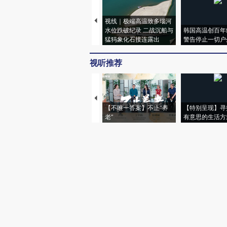
视线｜极端高温致多瑙河
水位跌破纪录 二战沉船与
韩国高温创百年
猛犸象化石接连露出
警告停止一切户
视听推荐
【不唯一答案】不止“养
【特别呈现】寻
老”
有意思的生活方
财新网所刊载内容之知识产
京ICP证090880号
违法和不良信息举报电话（涉网络暴力有
关