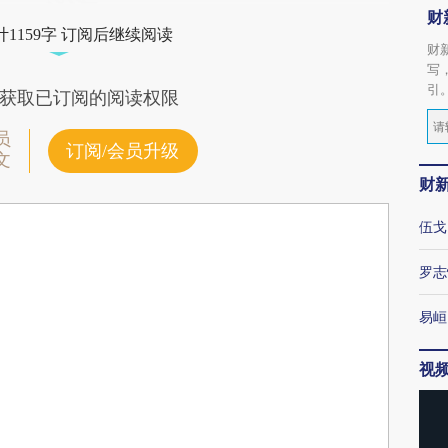
财
1159字 订阅后继续阅读
财
写
引
获取已订阅的阅读权限
员
订阅/会员升级
文
财
伍戈
罗志
易峘
视