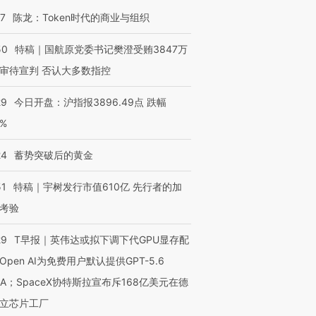
07
陈龙：Token时代的商业与组织
50
特稿｜国航原党委书记樊澄受贿3847万
审待宣判 否认大多数指控
29
今日开盘：沪指报3896.49点 跌幅
0%
24
蓄势突破后的黄金
51
特稿｜宇树发行市值610亿 先行者的加
考验
29
T早报｜英伟达或拟下调下代GPU显存配
Open AI为免费用户默认提供GPT-5.6
NA；SpaceX协特斯拉宣布斥168亿美元在德
立芯片工厂