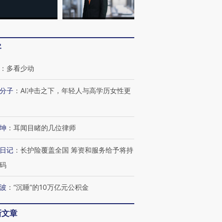
客
：
多看少动
分子
：
AI冲击之下，年轻人与高学历女性更
坤
：
耳闻目睹的几位律师
日记
：
长护险覆盖全国 筹资和服务给予将持
码
波
：
“沉睡”的10万亿元公积金
新文章