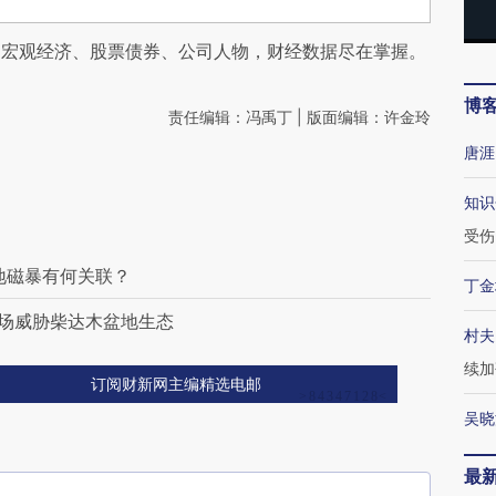
阅宏观经济、股票债券、公司人物，财经数据尽在掌握。
博
责任编辑：冯禹丁 | 版面编辑：许金玲
唐涯
知识
受伤
地磁暴有何关联？
丁金
晒场威胁柴达木盆地生态
村夫
续加
订阅财新网主编精选电邮
吴晓
最