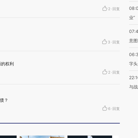
08:
2
·
回复
业”
07:
意图
3
·
回复
06:
丽的权利
字头
2
·
回复
22:1
与战
债？
6
·
回复