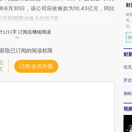
财
年6月30日，该公司应收账款为10.43亿元，同比
财
于公司同期营业收入的近7倍。
写
引
1211字 订阅后继续阅读
获取已订阅的阅读权限
财
员
订阅/会员升级
伍戈
文
罗志
易峘
视