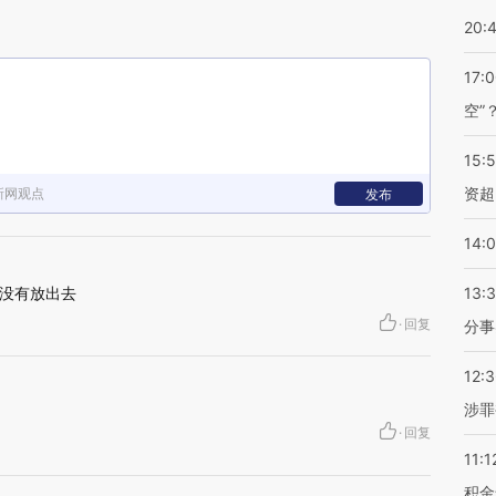
20:
17:
空”
15:
资超
新网观点
发布
14:
没有放出去
13:
·
回复
分事
12:
涉罪
·
回复
11:1
积金