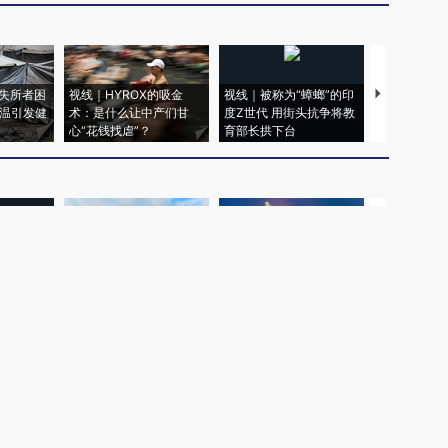
失所者困
视线｜HYROX的吸金
视线｜被称为“蟑螂”的印
视线｜“入侵
高温引发健
术：是什么让中产们甘
度Z世代 用街头抗争将教
机”？难民潮
心“花钱找虐”？
育部长拱下台
飞地休达
【推广】走
找100种
【特别呈现】澳门全力探
【特别呈现】《东莞，人
会，让数智科
式·第一对
索葡语国家新渠道
间便利店》倾情上线
业
权为财新传媒及/或相关权利人专属所有或持有。未经许可，禁止进行转载、摘编、
京ICP备10026701号-8
|
网信算备110105862729401250013号
|
京公网安备 11
广播电视节目制作经营许可证：京第01015号
|
出版物经营许可证：第直100013号
Copyright 财新网 All Rights Reserved 版权所有 复制必究
害信息举报、未成年人举报、谣言信息）：010-85905050 13195200605 举报邮