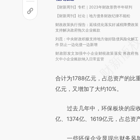
【财新周刊】专栏｜2023年财政形势半年研判
【财新周刊】社论｜地方债务财政纪律不能松
财政政策执行报告：延续优化落实好减税降费政策
支持解决政府拖欠企业账款
刘昆：中央财政积极支持地方做好隐债风险化解工
作 防止一边化债一边新增
财政部发文加强中小企业财税政策落实 将政府拖
欠中小企业账款纳入日常监管
合计为1788亿元，占总资产的比重为
亿元，又增加了大约10%。
过去几年中，环保板块的应收账款逐
亿、1374亿、1619亿元，占总资产
一些环保企业显现出财务风