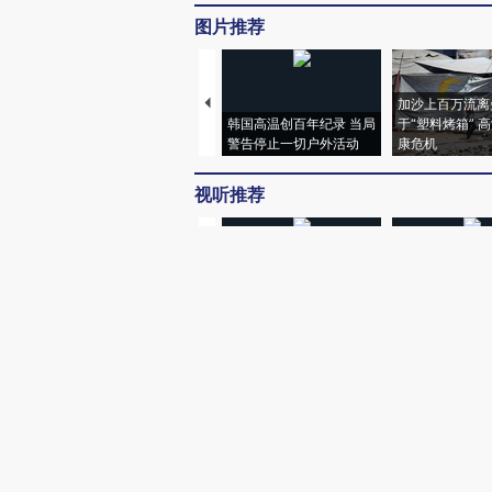
图片推荐
加沙上百万流离
韩国高温创百年纪录 当局
于“塑料烤箱” 
警告停止一切户外活动
康危机
视听推荐
【不唯一答案】不止“养
【特别呈现】寻
老”
有意思的生活方
财新网所刊载内容之知识产
京ICP证090880号
违法和不良信息举报电话（涉网络暴力有