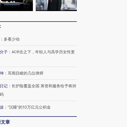
客
：
多看少动
分子
：
AI冲击之下，年轻人与高学历女性更
坤
：
耳闻目睹的几位律师
日记
：
长护险覆盖全国 筹资和服务给予将持
码
波
：
“沉睡”的10万亿元公积金
新文章