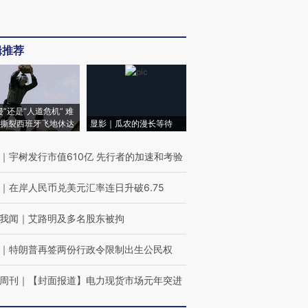
辑推荐
侵”还是“人道危机” 难
撕裂西班牙飞地休达
显影｜瓜农的漫长等待
｜
宇树发行市值610亿 先行者的加速和考验
｜
在岸人民币兑美元汇率连日升破6.75
我闻
｜
艾路明及多名股东被拘
｜
特朗普再签两份行政令限制出生公民权
周刊
｜
【封面报道】电力现货市场元年突进