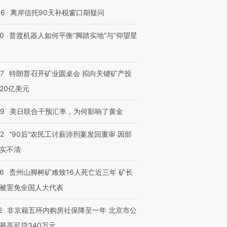
46
离岸信托90天补税窗口期疑问
00
普渡机器人如何平衡“脚踏实地”与“仰望星
？
57
特朗普召开矿业圆桌会 拟向关键矿产投
20亿美元
09
美日联合干预汇率，为何影响了黄金
32
“90后”农民工讨薪涉刑案发回重审 因部
实不清
36
贵州山脚树矿难致16人死亡近三年 矿长
被罢免全国人大代表
2
非京籍五环内购房社保降至一年 北京市公
最高可贷340万元