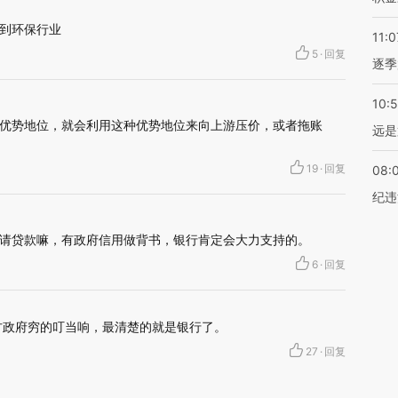
到环保行业
11:0
5
·
回复
逐季
10:
优势地位，就会利用这种优势地位来向上游压价，或者拖账
远是
19
·
回复
08:
纪违
请贷款嘛，有政府信用做背书，银行肯定会大力支持的。
6
·
回复
方政府穷的叮当响，最清楚的就是银行了。
27
·
回复