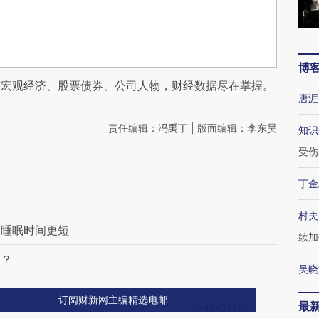
博
阅宏观经济、股票债券、公司人物，财经数据尽在掌握。
唐涯
责任编辑：冯禹丁 | 版面编辑：李东昊
知识
受伤
丁金
村夫
，睡眠时间更短
续加
图？
吴晓
订阅财新网主编精选电邮
最