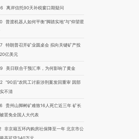
46
离岸信托90天补税窗口期疑问
00
普渡机器人如何平衡“脚踏实地”与“仰望星
？
57
特朗普召开矿业圆桌会 拟向关键矿产投
20亿美元
09
美日联合干预汇率，为何影响了黄金
32
“90后”农民工讨薪涉刑案发回重审 因部
跨国走私7万
视线｜被称为“蟑螂”的印
视线｜“入侵”还是“人道危
检体内含3种
度Z世代 用街头抗争将教
机”？难民潮撕裂西班牙
秘鲁纳斯
实不清
育部长拱下台
飞地休达
13人遇难
36
贵州山脚树矿难致16人死亡近三年 矿长
被罢免全国人大代表
2
非京籍五环内购房社保降至一年 北京市公
进第四届链博
【商旅对话】华住集团
技“链”接产
【特别呈现】寻找100种
CFO：不靠规模取胜，华
【特别呈
最高可贷340万元