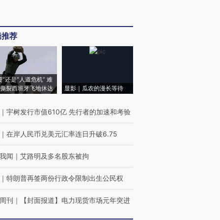
辑推荐
侵”还是“人道危机” 难
撕裂西班牙飞地休达
显影｜瓜农的漫长等待
｜
宇树发行市值610亿 先行者的加速和考验
｜
在岸人民币兑美元汇率连日升破6.75
我闻
｜
艾路明及多名股东被拘
｜
特朗普再签两份行政令限制出生公民权
周刊
｜
【封面报道】电力现货市场元年突进