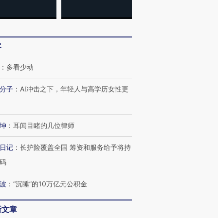
客
：
多看少动
分子
：
AI冲击之下，年轻人与高学历女性更
坤
：
耳闻目睹的几位律师
日记
：
长护险覆盖全国 筹资和服务给予将持
码
波
：
“沉睡”的10万亿元公积金
新文章