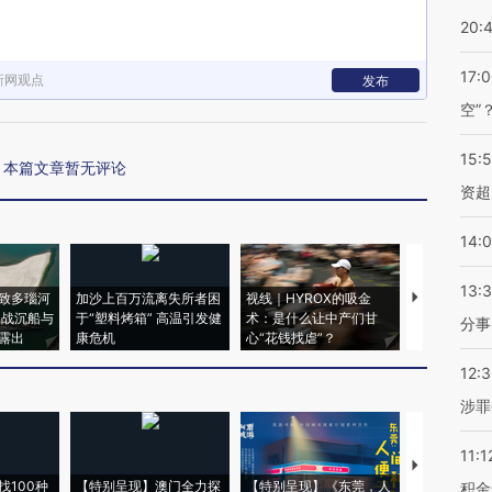
20:
17:
新网观点
发布
空”
15:
本篇文章暂无评论
资超
14:
13:
致多瑙河
加沙上百万流离失所者困
视线｜HYROX的吸金
马航飞行员
二战沉船与
于“塑料烤箱” 高温引发健
术：是什么让中产们甘
粒摇头丸 尿
分事
露出
康危机
心“花钱找虐”？
毒品
12:
涉罪
11:1
【推广】走
找100种
【特别呈现】澳门全力探
【特别呈现】《东莞，人
会，让数智科
积金