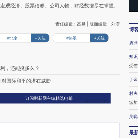
阅宏观经济、股票债券、公司人物，财经数据尽在掌握。
责任编辑：高昱 | 版面编辑：刘潇
博
#北京
+关注
#热浪
+关注
唐涯
知识
受伤
红利，还能挺多久？
丁金
I对国际和平的潜在威胁
村夫
订阅财新网主编精选电邮
续加
吴晓
最