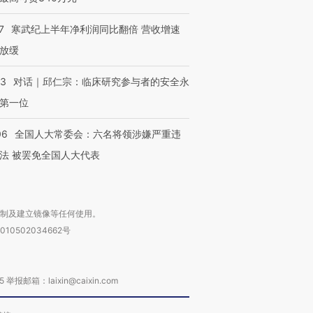
有意思的生活方式·第三对
住三大增长引擎是什么？
有意思的
7
寒武纪上半年净利润同比翻倍 营收增速
放缓
53
对话｜邱仁宗：临床研究参与者的安全永
第一位
06
全国人大常委会：六名将领涉嫌严重违
法 被罢免全国人大代表
复制及建立镜像等任何使用。
010502034662号
箱：laixin@caixin.com