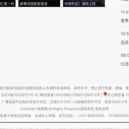
式·第一对
索葡语国家新渠道
间便利店》倾情上线
业
11:0
逐季
10:
远是
08:
纪违
权为财新传媒及/或相关权利人专属所有或持有。未经许可，禁止进行转载、摘编、
京ICP备10026701号-8
|
网信算备110105862729401250013号
|
京公网安备 11
广播电视节目制作经营许可证：京第01015号
|
出版物经营许可证：第直100013号
Copyright 财新网 All Rights Reserved 版权所有 复制必究
害信息举报、未成年人举报、谣言信息）：010-85905050 13195200605 举报邮