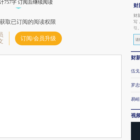
计757字 订阅后继续阅读
财
财
获取已订阅的阅读权限
写
引
员
订阅/会员升级
文
财
伍戈
罗志
易峘
视