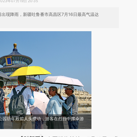
2023年07月19日 20:35
日出现降雨，新疆吐鲁番市高昌区7月16日最高气温达
天坛公园祈年殿前人头攒动，游客在烈日中撑伞游