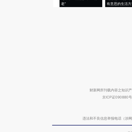
老”
有意思的生活方
财新网所刊载内容之知识产
京ICP证090880号
违法和不良信息举报电话（涉网络暴力有