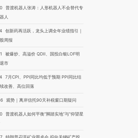
00
普渡机器人张涛：人形机器人不会替代专
器人
4
创新药再活跃，龙头上调全年业绩指引｜
股周报
”还是“人道危
湖北宜昌局部短时降雨
哈尔滨遭遇短时极端强降
1
被爆炒、高溢价 QDII、国投白银LOF明
撕裂西班牙
128毫米 紧急转移近
雨 3小时累计雨量超80毫
秘鲁纳斯
4000人
米
13人遇难
退市
4
7月CPI、PPI同比均低于预期 PPI同比结
续改善、高位回落
进第四届链博
【商旅对话】华住集团
46
观势｜离岸信托90天补税窗口期疑问
技“链”接产
【特别呈现】寻找100种
CFO：不靠规模取胜，华
【特别呈
有意思的生活方式·第三对
住三大增长引擎是什么？
有意思的
00
普渡机器人如何平衡“脚踏实地”与“仰望星
？
57
特朗普召开矿业圆桌会 拟向关键矿产投