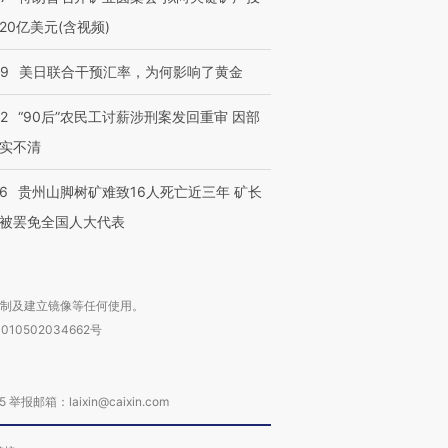
20亿美元(含视频)
09
美日联合干预汇率，为何影响了黄金
32
“90后”农民工讨薪涉刑案发回重审 因部
实不清
36
贵州山脚树矿难致16人死亡近三年 矿长
被罢免全国人大代表
复制及建立镜像等任何使用。
010502034662号
箱：laixin@caixin.com