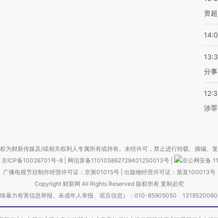
资超
14:
13:
分事
12:
涉罪
权为财新传媒及/或相关权利人专属所有或持有。未经许可，禁止进行转载、摘编、
京ICP备10026701号-8
|
网信算备110105862729401250013号
|
京公网安备 11
广播电视节目制作经营许可证：京第01015号
|
出版物经营许可证：第直100013号
Copyright 财新网 All Rights Reserved 版权所有 复制必究
害信息举报、未成年人举报、谣言信息）：010-85905050 13195200605 举报邮