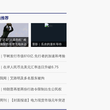
辑推荐
侵”还是“人道危机” 难
撕裂西班牙飞地休达
显影｜瓜农的漫长等待
｜
宇树发行市值610亿 先行者的加速和考验
｜
在岸人民币兑美元汇率连日升破6.75
我闻
｜
艾路明及多名股东被拘
｜
特朗普再签两份行政令限制出生公民权
周刊
｜
【封面报道】电力现货市场元年突进