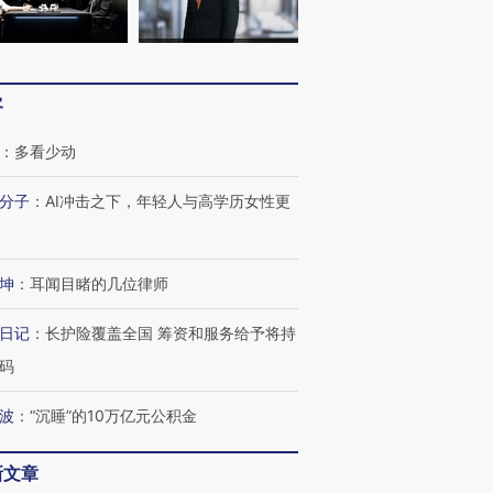
客
：
多看少动
分子
：
AI冲击之下，年轻人与高学历女性更
坤
：
耳闻目睹的几位律师
日记
：
长护险覆盖全国 筹资和服务给予将持
码
波
：
“沉睡”的10万亿元公积金
新文章