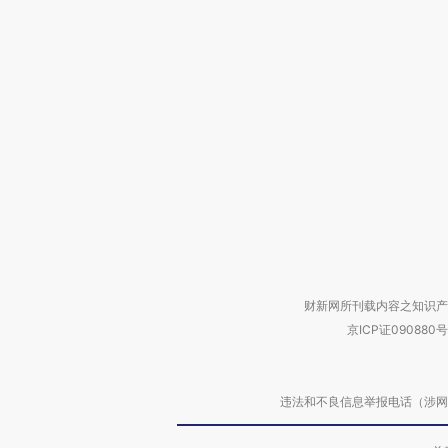
财新网所刊载内容之知识产
京ICP证090880号
违法和不良信息举报电话（涉网络暴力有