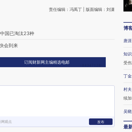
责任编辑：冯禹丁 | 版面编辑：刘潇
博
中国已淘汰23种
唐涯
很快会到来
知识
订阅财新网主编精选电邮
受伤
丁金
村夫
续加
吴晓
新网观点
发布
最