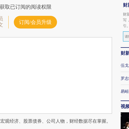
财
获取已订阅的阅读权限
财
员
写
订阅/会员升级
文
引
财
伍戈
罗志
易峘
视
阅宏观经济、股票债券、公司人物，财经数据尽在掌握。