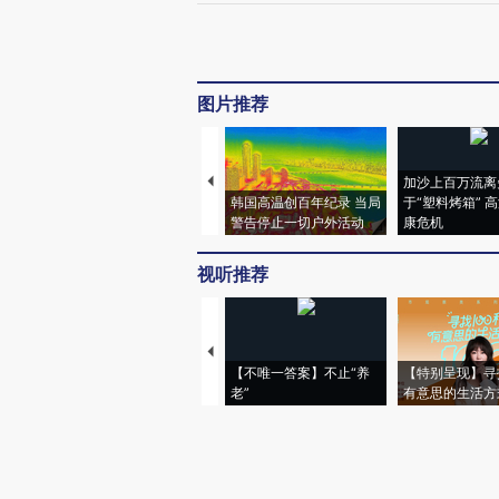
图片推荐
加沙上百万流离
韩国高温创百年纪录 当局
于“塑料烤箱” 
警告停止一切户外活动
康危机
视听推荐
【不唯一答案】不止“养
【特别呈现】寻
老”
有意思的生活方