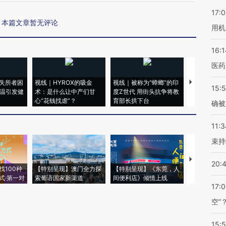
17:
本篇文章暂无评论
用机
16:1
医药
失所者困
视线｜HYROX的吸金
视线｜被称为“蟑螂”的印
视线｜“入侵
15:5
高温引发健
术：是什么让中产们甘
度Z世代 用街头抗争将教
机”？难民潮
心“花钱找虐”？
育部长拱下台
飞地休达
确被
11:3
束持
【推广】走
20:
找100种
【特别呈现】澳门全力探
【特别呈现】《东莞，人
会，让数智科
式·第一对
索葡语国家新渠道
间便利店》倾情上线
业
17:
空”
15: