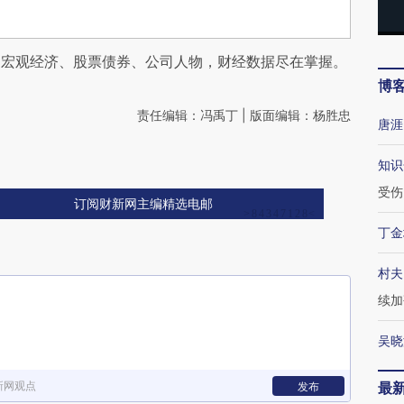
阅宏观经济、股票债券、公司人物，财经数据尽在掌握。
博
责任编辑：冯禹丁 | 版面编辑：杨胜忠
唐涯
知识
受伤
订阅财新网主编精选电邮
丁金
村夫
续加
吴晓
新网观点
最
发布