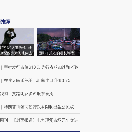
辑推荐
侵”还是“人道危机” 难
撕裂西班牙飞地休达
显影｜瓜农的漫长等待
｜
宇树发行市值610亿 先行者的加速和考验
｜
在岸人民币兑美元汇率连日升破6.75
我闻
｜
艾路明及多名股东被拘
｜
特朗普再签两份行政令限制出生公民权
周刊
｜
【封面报道】电力现货市场元年突进