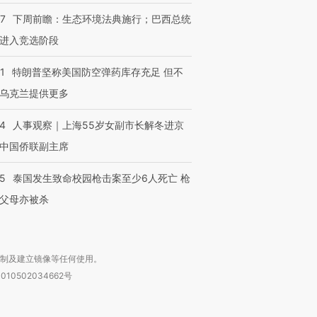
07
下周前瞻：生态环境法典施行；巴西总统
进入竞选阶段
1
特朗普坚称美国防空弹药库存充足 但不
乌克兰提供更多
24
人事观察｜上海55岁女副市长解冬进京
中国侨联副主席
45
泰国发生致命校园枪击案至少6人死亡 枪
父母亦被杀
复制及建立镜像等任何使用。
010502034662号