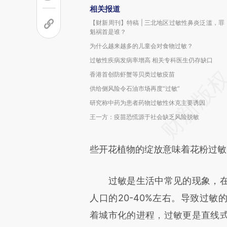
相关报道
【财新周刊】特稿 | 三北地区过敏性鼻炎泛滥，罪
魁祸首是谁？
为什么越来越多的儿童会对食物过敏？
过敏性疾病发病率增高 相关专科医生仍存缺口
香港首创防虾蟹等贝类过敏疫苗
供给侧风险令石油市场再度“过敏”
研究称中药为患者药物过敏性休克主要诱因
王一方：疫苗恐慌源于社会缺乏风险脱敏
些开花植物的绽放意味着花粉过敏
过敏是生活中常见的现象，在
人口的20-40%左右。导致过
着城市化的进程，过敏更是直线