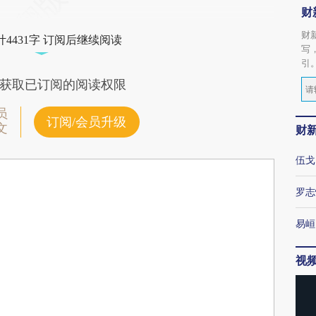
财
财
4431字 订阅后继续阅读
写
引
获取已订阅的阅读权限
员
订阅/会员升级
文
财
伍戈
罗志
易峘
视