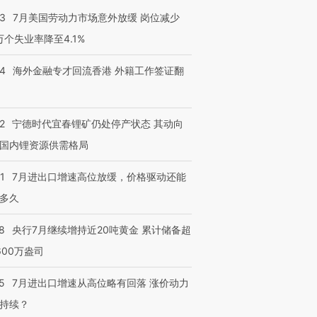
43
7月美国劳动力市场意外放缓 岗位减少
3万个失业率降至4.1%
14
海外金融专才回流香港 外籍工作签证翻
2
宁德时代宜春锂矿仍处停产状态 其动向
跨国走私7万
视线｜被称为“蟑螂”的印
视线｜“入侵”还是“人道危
检体内含3种
度Z世代 用街头抗争将教
机”？难民潮撕裂西班牙
秘鲁纳斯
国内锂资源供需格局
育部长拱下台
飞地休达
13人遇难
1
7月进出口增速高位放缓，价格驱动还能
多久
8
央行7月继续增持近20吨黄金 累计储备超
进第四届链博
【商旅对话】华住集团
技“链”接产
【特别呈现】寻找100种
CFO：不靠规模取胜，华
【特别呈
600万盎司
有意思的生活方式·第三对
住三大增长引擎是什么？
有意思的
5
7月进出口增速从高位略有回落 涨价动力
持续？