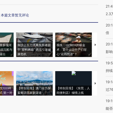
21:
2.
本篇文章暂无评论
20:
倍
20:1
致多瑙河
加沙上百万流离失所者困
视线｜HYROX的吸金
马航飞行员
二战沉船与
于“塑料烤箱” 高温引发健
术：是什么让中产们甘
粒摇头丸 尿
影响
露出
康危机
心“花钱找虐”？
毒品
19:5
持续
19:1
【推广】走
找100种
【特别呈现】澳门全力探
【特别呈现】《东莞，人
会，让数智科
过7
式·第一对
索葡语国家新渠道
间便利店》倾情上线
业
19:1
能否