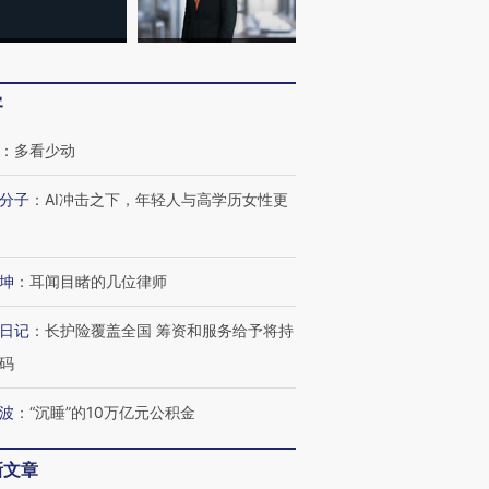
客
：
多看少动
分子
：
AI冲击之下，年轻人与高学历女性更
坤
：
耳闻目睹的几位律师
日记
：
长护险覆盖全国 筹资和服务给予将持
码
波
：
“沉睡”的10万亿元公积金
新文章