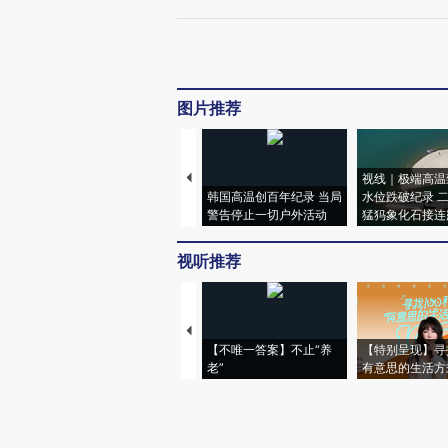
图片推荐
视线｜极端高温
韩国高温创百年纪录 当局
水位跌破纪录 
警告停止一切户外活动
猛犸象化石接连
视听推荐
【不唯一答案】不止“养
【特别呈现】寻
老”
有意思的生活方