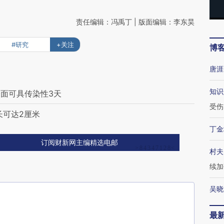
责任编辑：冯禹丁 | 版面编辑：李东昊
#研究
+关注
博
唐涯
知识
面可具传染性3天
受伤
长可达2厘米
丁金
订阅财新网主编精选电邮
村夫
续加
吴晓
最