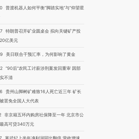
00
普渡机器人如何平衡“脚踏实地”与“仰望星
？
57
特朗普召开矿业圆桌会 拟向关键矿产投
20亿美元
09
美日联合干预汇率，为何影响了黄金
32
“90后”农民工讨薪涉刑案发回重审 因部
跨国走私7万
视线｜被称为“蟑螂”的印
视线｜“入侵”还是“人道危
实不清
检体内含3种
度Z世代 用街头抗争将教
机”？难民潮撕裂西班牙
秘鲁纳斯
育部长拱下台
飞地休达
13人遇难
36
贵州山脚树矿难致16人死亡近三年 矿长
被罢免全国人大代表
2
非京籍五环内购房社保降至一年 北京市公
进第四届链博
【商旅对话】华住集团
最高可贷340万元
技“链”接产
【特别呈现】寻找100种
CFO：不靠规模取胜，华
【特别呈
有意思的生活方式·第三对
住三大增长引擎是什么？
有意思的
7
寒武纪上半年净利润同比翻倍 营收增速