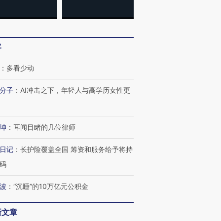
客
：
多看少动
分子
：
AI冲击之下，年轻人与高学历女性更
坤
：
耳闻目睹的几位律师
日记
：
长护险覆盖全国 筹资和服务给予将持
码
波
：
“沉睡”的10万亿元公积金
新文章