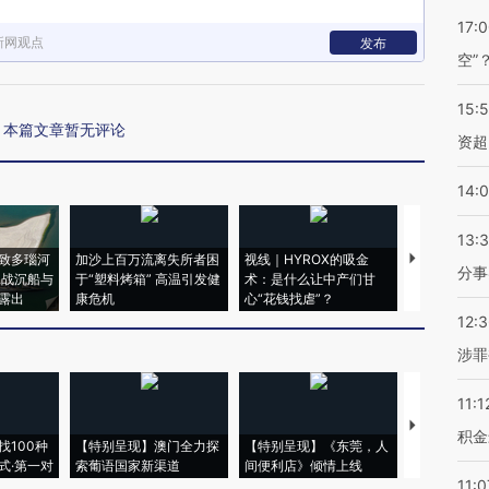
17:
新网观点
发布
空”
15:
本篇文章暂无评论
资超
14:
13:
致多瑙河
加沙上百万流离失所者困
视线｜HYROX的吸金
马航飞行员
分事
二战沉船与
于“塑料烤箱” 高温引发健
术：是什么让中产们甘
粒摇头丸 尿
露出
康危机
心“花钱找虐”？
毒品
12:
涉罪
11:1
【推广】走
积金
找100种
【特别呈现】澳门全力探
【特别呈现】《东莞，人
会，让数智科
式·第一对
索葡语国家新渠道
间便利店》倾情上线
业
11:0