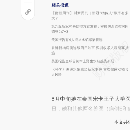
相关报道
【财新周刊】财新周刊｜新冠“物传人”概率有多
大？
第九版新冠肺炎防控方案发布：密接隔离管控时间
调整为7+3
美国报告有4人或从水貂感染新冠
香港新增病例连续四日破百 深圳收紧入境隔离措
施
美国报告全球首例本土野生水貂感染新冠
《科学》溯源水貂感染新冠事件 首次披露动物传
人风险
8月中旬她在泰国宋卡王子大学医
日，她和其他两名兽医（病例E和
本文共计