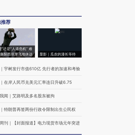
辑推荐
侵”还是“人道危机” 难
撕裂西班牙飞地休达
显影｜瓜农的漫长等待
｜
宇树发行市值610亿 先行者的加速和考验
｜
在岸人民币兑美元汇率连日升破6.75
我闻
｜
艾路明及多名股东被拘
｜
特朗普再签两份行政令限制出生公民权
周刊
｜
【封面报道】电力现货市场元年突进