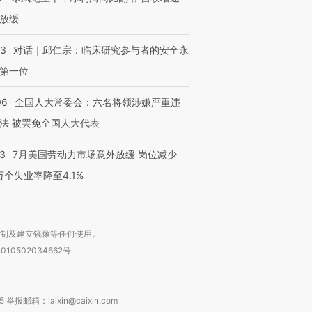
放缓
53
对话｜邱仁宗：临床研究参与者的安全永
第一位
06
全国人大常委会：六名将领涉嫌严重违
法 被罢免全国人大代表
43
7月美国劳动力市场意外放缓 岗位减少
3万个失业率降至4.1%
复制及建立镜像等任何使用。
010502034662号
箱：laixin@caixin.com