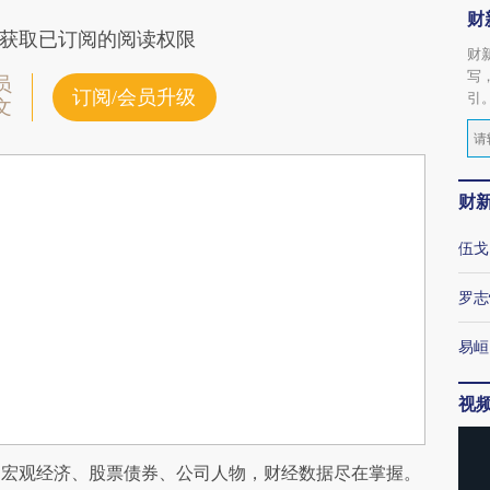
财
获取已订阅的阅读权限
财
写
员
订阅/会员升级
引
文
财
伍戈
罗志
易峘
视
阅宏观经济、股票债券、公司人物，财经数据尽在掌握。