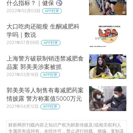
什么指标？｜健保
2022年02月03日
APP打开
大口吃肉还能瘦 生酮减肥科
学吗｜数说
2021年07月09日
APP打开
上海警方破获制销违禁减肥食
品案 郭美美涉案被抓
2021年03月18日
APP打开
郭美美等人制售有毒减肥药案
情披露 警方称案值5000万元
2021年04月12日
APP打开
财新网所刊载内容之知识产权为财新传媒及/或相关权利人
专属所有或持有。未经许可，禁止进行转载、摘编、复制及